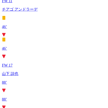
FW 11
チアゴ アンドラーデ
46’
46’
FW 17
山下 諒也
88’
88’