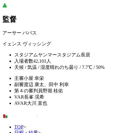
監督
アーサー パパス
イェンス ヴィッシング
スタジアム
ヤンマースタジアム長居
入場者数
42,101人
天候 / 気温 / 湿度
晴れのち曇り / 7.7℃ / 50%
主審
小屋 幸栄
副審
渡辺 康太、田中 利幸
第４の審判員
野堀 桂佑
VAR
長峯 滉希
AVAR
大川 直也
TOP
>
日程・結果
>