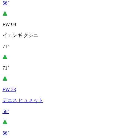
56’
FW 99
イェンギ クシニ
71’
71’
FW 23
デニス ヒュメット
56’
56’