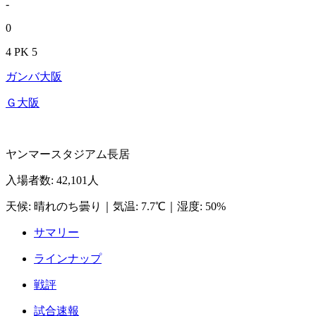
-
0
4 PK 5
ガンバ大阪
Ｇ大阪
ヤンマースタジアム長居
入場者数
:
42,101人
天候
:
晴れのち曇り
｜
気温
:
7.7℃
｜
湿度
:
50%
サマリー
ラインナップ
戦評
試合速報