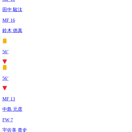
田中 駿汰
MF 16
鈴木 徳真
56’
56’
MF 13
中島 元彦
FW 7
宇佐美 貴史