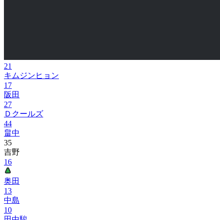
21
キムジンヒョン
17
阪田
27
Ｄクールズ
44
畠中
35
吉野
16
奥田
13
中島
10
田中駿