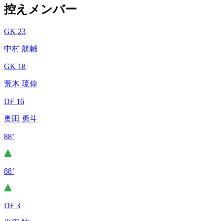
控えメンバー
GK 23
中村 航輔
GK 18
荒木 琉偉
DF 16
奥田 勇斗
88’
88’
DF 3