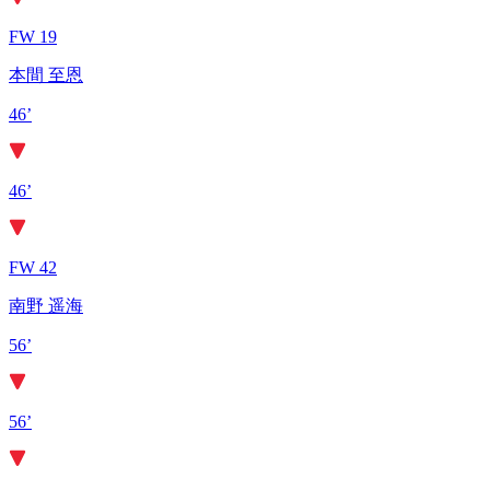
FW 19
本間 至恩
46’
46’
FW 42
南野 遥海
56’
56’