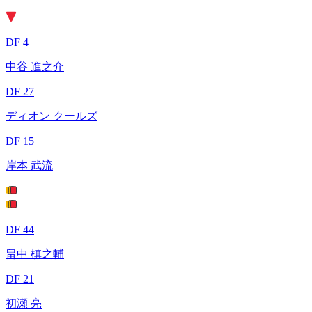
DF 4
中谷 進之介
DF 27
ディオン クールズ
DF 15
岸本 武流
DF 44
畠中 槙之輔
DF 21
初瀬 亮