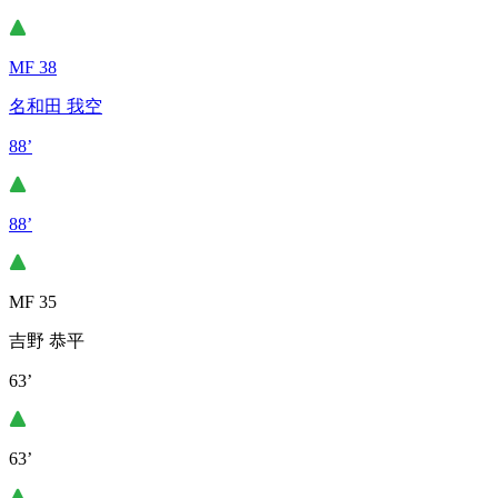
MF 38
名和田 我空
88’
88’
MF 35
吉野 恭平
63’
63’