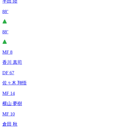
半田 陸
88’
88’
MF 8
香川 真司
DF 67
佐々木 翔悟
MF 14
横山 夢樹
MF 10
倉田 秋