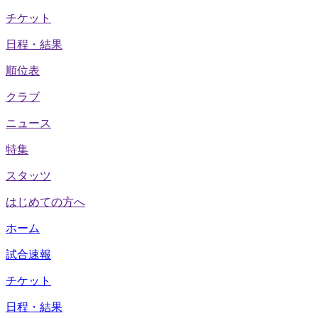
チケット
日程・結果
順位表
クラブ
ニュース
特集
スタッツ
はじめての方へ
ホーム
試合速報
チケット
日程・結果