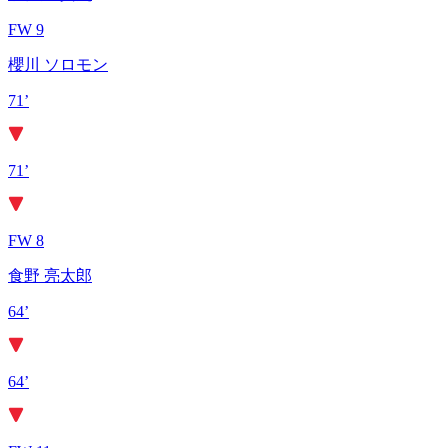
FW 9
櫻川 ソロモン
71’
71’
FW 8
食野 亮太郎
64’
64’