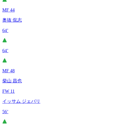
MF 44
奥抜 侃志
64’
64’
MF 48
柴山 昌也
FW 11
イッサム ジェバリ
56’