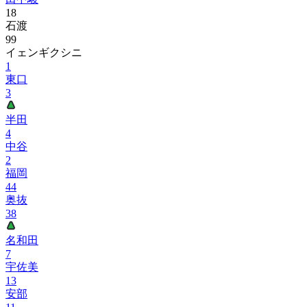
18
石渡
99
イェンギクシニ
1
東口
3
半田
4
中谷
2
福岡
44
奥抜
38
名和田
7
宇佐美
13
安部