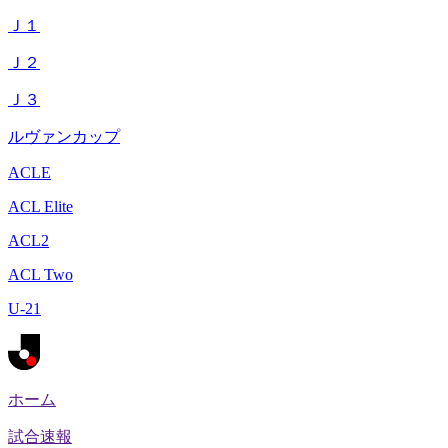
Ｊ１
Ｊ２
Ｊ３
ルヴァンカップ
ACLE
ACL Elite
ACL2
ACL Two
U-21
ホーム
試合速報