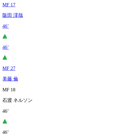
MF 17
阪田 澪哉
46’
46’
MF 27
美藤 倫
MF 18
石渡 ネルソン
46’
46’