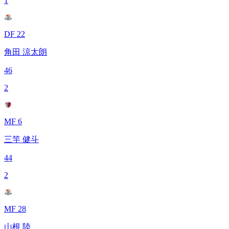
1
DF 22
角田 涼太朗
46
2
MF 6
三竿 健斗
44
2
MF 28
山根 陸