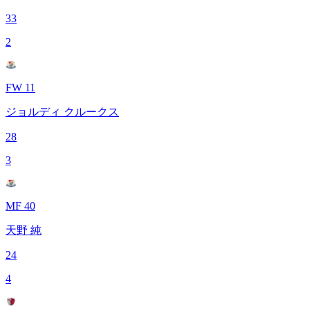
33
2
FW 11
ジョルディ クルークス
28
3
MF 40
天野 純
24
4