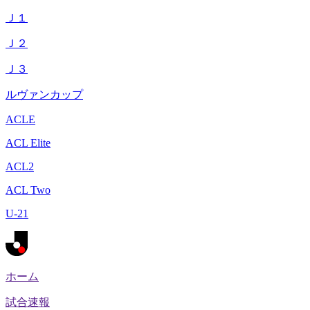
Ｊ１
Ｊ２
Ｊ３
ルヴァンカップ
ACLE
ACL Elite
ACL2
ACL Two
U-21
ホーム
試合速報