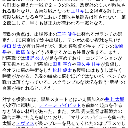
ら町田を迎えた一戦で２－３の敗戦。想定外のミスが散見さ
れる形となり、古巣対戦となった
エリキ
に２得点を許した。
短期決戦となる今季において連敗や足踏みは許されない。第
２節にして、早くも修正力が問われる一戦となる。
鹿島の焦点は、出場停止の
三竿 健斗
に替わるボランチの選
定だ。FC東京戦で途中出場し、テンポの良い配球を見せた
樋口 雄太
が有力候補だが、鬼木 達監督がキャプテンの
柴崎
岳
や、
舩橋 佑
をどう起用するかにも注目が集まる。また、
開幕戦では
濃野 公人
が足を痛めており、コンディションが
不安視される。開幕前に
田川 亨介
や
津久井 佳祐
が負傷し、
今オフに肩の手術をした
松村 優太
も復帰にはもうしばらく
時間がかかる。先発の編成に悩むほどではないが、ベンチの
戦力は薄くなっている。スクランブルな状況を救う“新星”の
台頭が待たれるところだ。
対する横浜FMは、黒星スタートとはいえ新加入の
井上 太聖
が攻守に躍動し、
ディーン デイビッド
も前線で起点を作る
など明るい材料があった。また、大島 秀夫監督は新戦力の
融合に手ごたえを感じており、「マリノスデビューを飾った
太聖と
テヴィス
が良いプレーを見せてくれたのはプラスでし