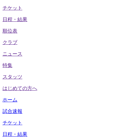
チケット
日程・結果
順位表
クラブ
ニュース
特集
スタッツ
はじめての方へ
ホーム
試合速報
チケット
日程・結果