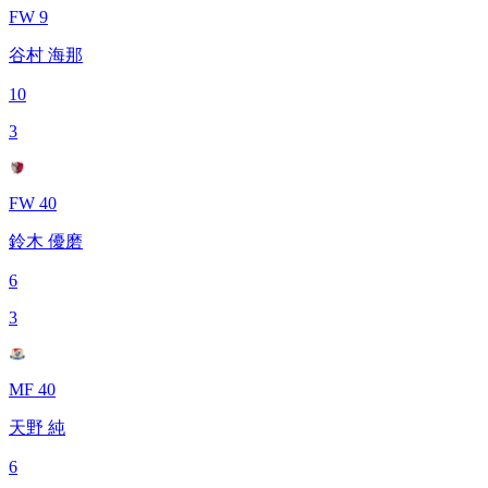
FW 9
谷村 海那
10
3
FW 40
鈴木 優磨
6
3
MF 40
天野 純
6