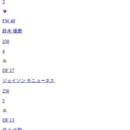
3
FW 40
鈴木 優磨
259
4
DF 17
ジェイソン キニョーネス
250
5
DF 13