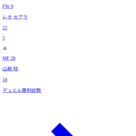
FW 9
レオ セアラ
22
5
MF 28
山根 陸
18
デュエル勝利総数