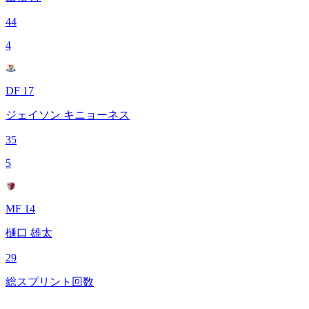
44
4
DF 17
ジェイソン キニョーネス
35
5
MF 14
樋口 雄太
29
総スプリント回数