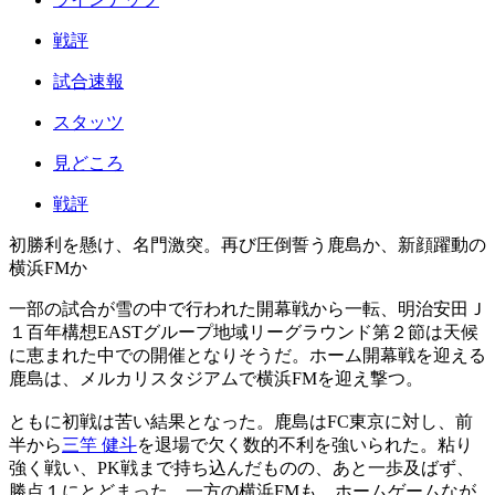
戦評
試合速報
スタッツ
見どころ
戦評
初勝利を懸け、名門激突。再び圧倒誓う鹿島か、新顔躍動の
横浜FMか
一部の試合が雪の中で行われた開幕戦から一転、明治安田Ｊ
１百年構想EASTグループ地域リーグラウンド第２節は天候
に恵まれた中での開催となりそうだ。ホーム開幕戦を迎える
鹿島は、メルカリスタジアムで横浜FMを迎え撃つ。
ともに初戦は苦い結果となった。鹿島はFC東京に対し、前
半から
三竿 健斗
を退場で欠く数的不利を強いられた。粘り
強く戦い、PK戦まで持ち込んだものの、あと一歩及ばず、
勝点１にとどまった。一方の横浜FMも、ホームゲームなが