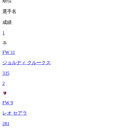
順位
選手名
成績
1
FW 11
ジョルディ クルークス
335
2
FW 9
レオ セアラ
281