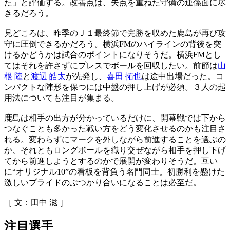
た」と評価する。改善点は、失点を重ねた守備の連係面に尽
きるだろう。
見どころは、昨季のＪ１最終節で完勝を収めた鹿島が再び攻
守に圧倒できるかだろう。横浜FMのハイラインの背後を突
けるかどうかは試合のポイントになりそうだ。横浜FMとし
てはそれを許さずにプレスでボールを回収したい。前節は
山
根 陸
と
渡辺 皓太
が先発し、
喜田 拓也
は途中出場だった。コ
ンパクトな陣形を保つには中盤の押し上げが必須。３人の起
用法についても注目が集まる。
鹿島は相手の出方が分かっているだけに、開幕戦では下から
つなぐことも多かった戦い方をどう変化させるのかも注目さ
れる。変わらずにマークを外しながら前進することを選ぶの
か、それともロングボールを織り交ぜながら相手を押し下げ
てから前進しようとするのかで展開が変わりそうだ。互い
に“オリジナル10”の看板を背負う名門同士。初勝利を懸けた
激しいプライドのぶつかり合いになることは必至だ。
［ 文：田中 滋 ］
注目選手