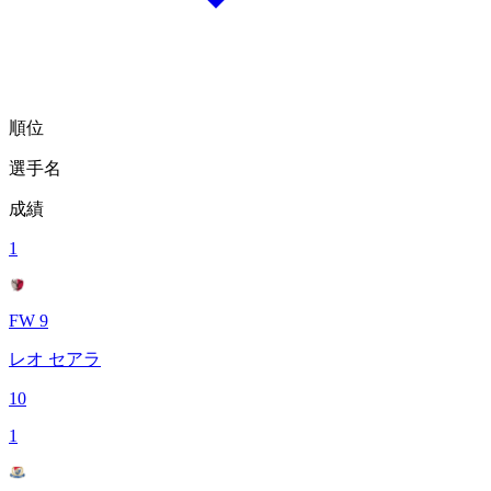
順位
選手名
成績
1
FW 9
レオ セアラ
10
1