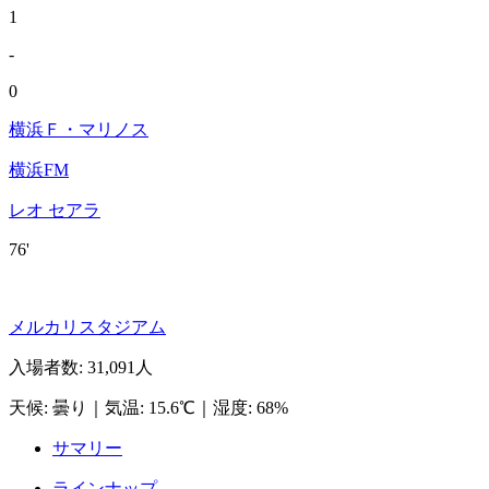
1
-
0
横浜Ｆ・マリノス
横浜FM
レオ セアラ
76'
メルカリスタジアム
入場者数
:
31,091人
天候
:
曇り
｜
気温
:
15.6℃
｜
湿度
:
68%
サマリー
ラインナップ