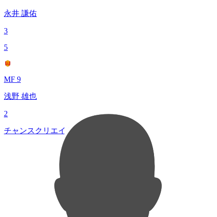
永井 謙佑
3
5
MF 9
浅野 雄也
2
チャンスクリエイト総数