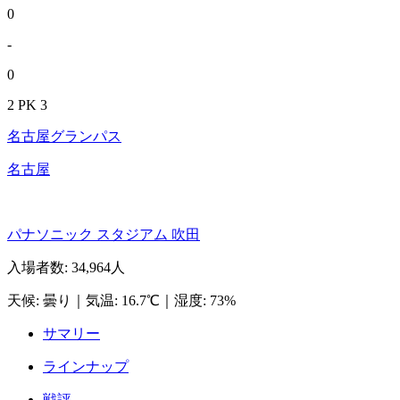
0
-
0
2 PK 3
名古屋グランパス
名古屋
パナソニック スタジアム 吹田
入場者数
:
34,964人
天候
:
曇り
｜
気温
:
16.7℃
｜
湿度
:
73%
サマリー
ラインナップ
戦評