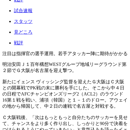
試合速報
スタッツ
見どころ
戦評
注目は指揮官の選手運用。若手アタッカー陣に期待がかかる
明治安田Ｊ１百年構想WESTグループ地域リーグラウンド第
２節でＧ大阪が名古屋を迎え撃つ。
新たにイェンス ヴィッシング監督を迎えたＧ大阪はＣ大阪
との開幕戦でPK戦の末に勝利を手にした。そこから中４日
の日程でAFCチャンピオンズリーグ2（ACL2）のラウンド
16第１戦を戦い、浦項（韓国）と１－１のドロー。アウェイ
の地から帰国して、中２日の連戦で名古屋と対戦する。
Ｃ大阪戦後、「次はもっともっと自分たちのサッカーを見せ
て、チャンスをより多く作り出し、しっかりと90分で決着を
つけられるようにやっていきたい」と意気込みを語ったイェ