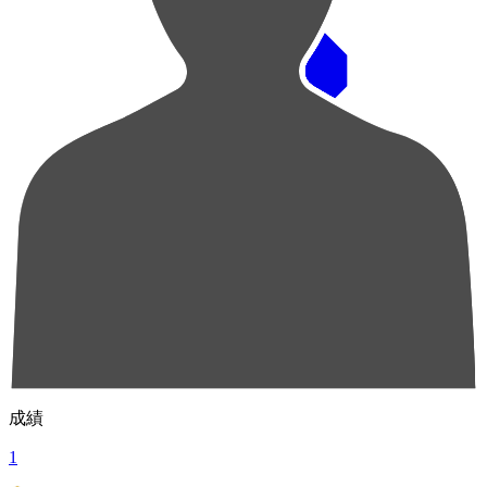
順位
選手名
成績
1