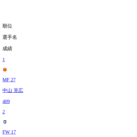
順位
選手名
成績
1
MF 27
中山 克広
409
2
FW 17