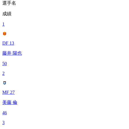
選手名
成績
1
DF 13
藤井 陽也
50
2
MF 27
美藤 倫
46
3