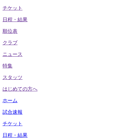
チケット
日程・結果
順位表
クラブ
ニュース
特集
スタッツ
はじめての方へ
ホーム
試合速報
チケット
日程・結果