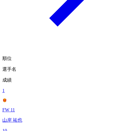
順位
選手名
成績
1
FW 11
山岸 祐也
10