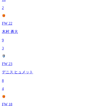
2
FW 22
木村 勇大
9
3
FW 23
デニス ヒュメット
8
4
FW 18