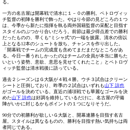
る。
一方の名古屋は開幕戦で清水に１－０の勝利。ペトロヴィッ
チ監督の初陣を勝利で飾った。やはり今節の見どころの１つ
は、今季から新たに指揮を執る両外国籍監督の采配と目指す
スタイルのぶつかり合いだろう。前節は最少得点差での勝利
だったものの、早くも“ミシャ式”の一端を披露。清水の倍以
上となる12本のシュートを放ち、チャンスを作り出した。
「開幕戦でチームの完成度も含めてまだまだなところがあ
る。今日一番うれしかったのはチームの全員が本当に勝ちた
いという姿勢、意欲、意思を見せてくれたこと」とペトロヴ
ィッチ監督は清水戦後に語っている。
過去２シーズンはＧ大阪が４戦４勝。ウチ３試合はクリーン
シートと圧倒しており、昨季の２試合はいずれも
山下 諒也
がゴールを決めている。直近の浦項戦でも華麗なゴールを決
めた
山下 諒也
は好調を維持しているだけに、名古屋の守備
陣がいかに封じるかもポイントの１つになりそうだ。
90分での初勝利が欲しいＧ大阪と、開幕連勝を目指す名古
屋。スタイルは異なるものの、勝利を目指す熱い気持ちは両
者同じである。