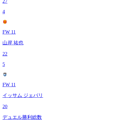
27
4
FW 11
山岸 祐也
22
5
FW 11
イッサム ジェバリ
20
デュエル勝利総数