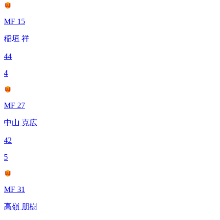
MF 15
稲垣 祥
44
4
MF 27
中山 克広
42
5
MF 31
高嶺 朋樹