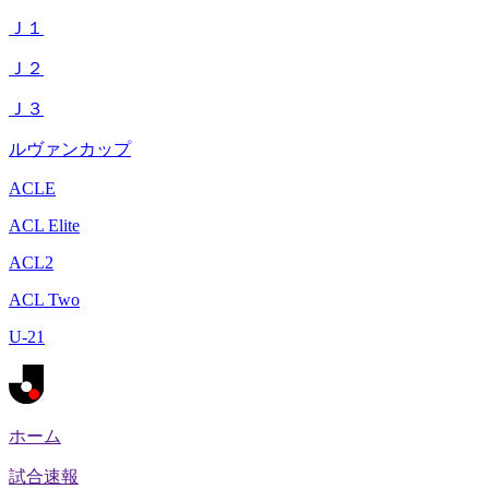
Ｊ１
Ｊ２
Ｊ３
ルヴァンカップ
ACLE
ACL Elite
ACL2
ACL Two
U-21
ホーム
試合速報