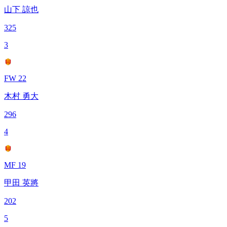
山下 諒也
325
3
FW 22
木村 勇大
296
4
MF 19
甲田 英將
202
5