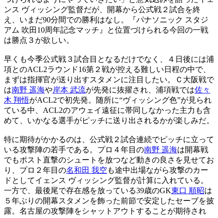
ンス ヴィッシング監督だが、開幕から公式戦２試合を終
え、いまだ90分間での勝利はなし。『パナソニック スタジ
アム 吹田10周年記念マッチ』と位置づけられる今回の一戦
は勝点３が欲しい。
早くも今季公式戦３試合目となるだけでなく、４日後には浦
項とのACL2ラウンド16第２戦が控える難しい日程の中で、
まずは指揮官が送り出すスタメンに注目したい。Ｃ大阪戦で
は
南野 遥海
や
岸本 武流
が先発に抜擢され、浦項戦では
佐々
木 翔悟
がACL2で初先発。随所に“ヴィッシング色”が見られ
ている中、ACL2のアウェイ遠征に帯同しなかった主力も含
めて、いかなる選手がピッチに送り出されるかが楽しみだ。
特に期待がかかるのは、公式戦２試合連続でピッチに立って
いる攻撃陣の若手である。プロ４年目の
南野 遥海
は開幕戦
でもポスト直撃のシュートを放つなど動きの良さを見せてお
り、プロ２年目の
名和田 我空
も途中出場ながら攻撃のカー
ドとしてイェンス ヴィッシング監督が計算に入れている。
一方で、最後尾で存在感を放っている39歳のGK
東口 順昭
は
５年ぶりの開幕スタメンを飾った前節で安定したセーブを披
露。名古屋の攻撃陣をシャットアウトすることが期待され