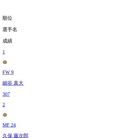
順位
選手名
成績
1
FW 9
細谷 真大
307
2
MF 24
久保 藤次郎