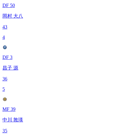
DF 50
岡村 大八
43
4
DF 3
昌子 源
36
5
MF 39
中川 敦瑛
35