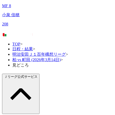
MF 8
小泉 佳穂
208
TOP
>
日程・結果
>
明治安田Ｊ１百年構想リーグ
>
柏 vs 町田 (2026年3月14日)
>
見どころ
Ｊリーグ公式サービス