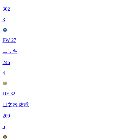
302
3
FW 27
エリキ
246
4
DF 32
山之内 佑成
209
5