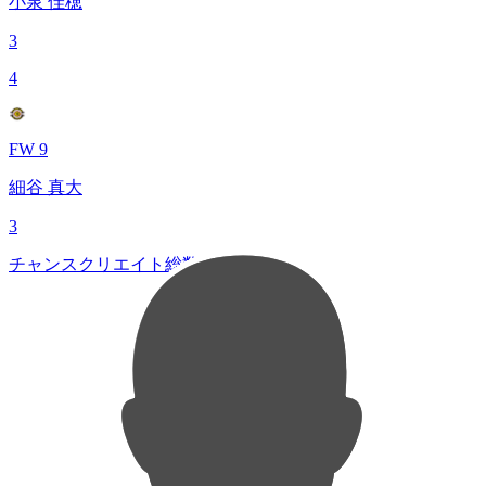
小泉 佳穂
3
4
FW 9
細谷 真大
3
チャンスクリエイト総数