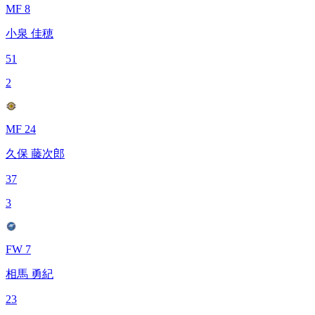
MF 8
小泉 佳穂
51
2
MF 24
久保 藤次郎
37
3
FW 7
相馬 勇紀
23