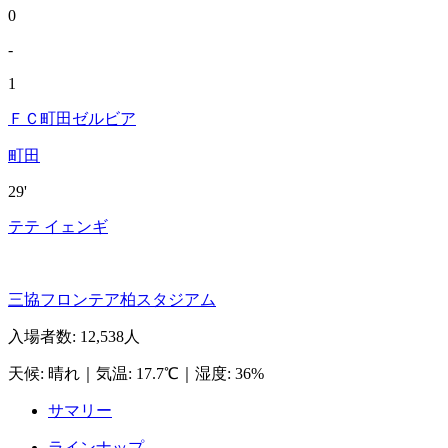
0
-
1
ＦＣ町田ゼルビア
町田
29'
テテ イェンギ
三協フロンテア柏スタジアム
入場者数
:
12,538人
天候
:
晴れ
｜
気温
:
17.7℃
｜
湿度
:
36%
サマリー
ラインナップ