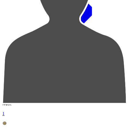
順位
選手名
成績
1