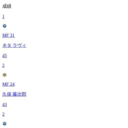
成績
1
MF 31
ネタ ラヴィ
45
2
MF 24
久保 藤次郎
43
2