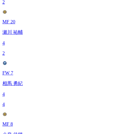
2
MF 20
瀬川 祐輔
4
2
FW 7
相馬 勇紀
4
4
MF 8