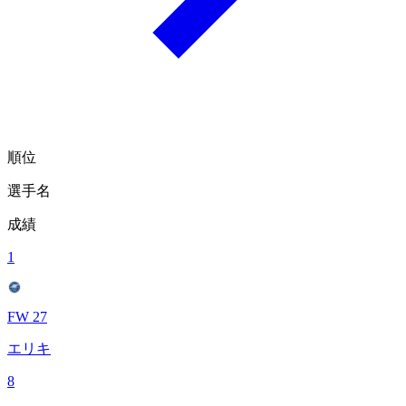
順位
選手名
成績
1
FW 27
エリキ
8