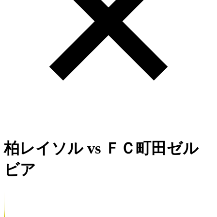
柏レイソル
vs
ＦＣ町田ゼル
ビア