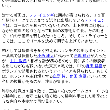
い時間帯に投入されるだろう。その上で守備面でも奮闘して
いく。
対する町田は、
テテ イェンギ
に期待が寄せられる。Ｊ１百
年構想リーグでここまで３試合に出場している
テテ イェン
ギ
は、ゴールこそ奪っていないものの、上下左右に顔を出し
ながら前線の起点となって町田の攻撃を活性化。その動き
で、柏の守備陣を苦しめたいところ。そしてストライカーと
しては、ここでゴールを決めて調子を上げていきたい。
柏としては負傷者を多く抱えるボランチの起用もポイント。
千葉戦では負傷した
小西 雄大
に代わって
戸嶋 祥郎
が入った
が、
中川 敦瑛
の相棒を誰が務めるのか。特に多くの離脱者
を出しながらも戦い抜いた東京Ｖ戦では、DFの
野田 裕喜
が
ボランチで起用されるというアイディアも見られた。もしく
は、ボランチを主戦場とする
島野 怜
、
角田 惠風
といった大
卒組の抜擢があるのか、注目が集まる。
昨季の対戦は１勝１敗で、三協Ｆ柏でのゲームは１－０で柏
が勝利した。攻守に粘り強く戦って勝利を手にした昨季のよ
うな内容を本拠地で再び見せたい。