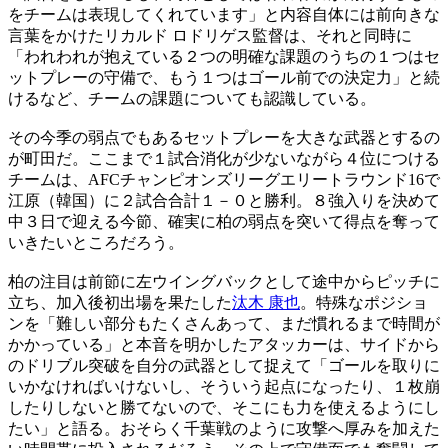
をチームは表現してくれています」と内容自体には前向きな
言葉をかけたリカルド ロドリゲス監督は、それと同時に
「われわれが抱えている２つの明確な課題のうちの１つはセ
ットプレーの守備で、もう１つはゴール前での決定力」と続
けるなど、チームの課題についても認識している。
その今季の弱点でもあるセットプレーを大きな武器とするの
が町田だ。ここまで１試合消化が少ないながら４位につける
チームは、AFCチャンピオンズリーグエリートラウンド16で
江原（韓国）に２試合合計１－０と勝利。８強入りを決めて
中３日で迎える今節、確実に柏の弱点を突いて得点を奪って
いきたいところだろう。
柏の注目は前節に左ウイングバックとして途中からピッチに
立ち、加入後初出場を果たした
汰木 康也
。特殊なポジショ
ンを「難しい部分もたくさんあって、まだ慣れるまで時間が
かかっている」と本音を明かしたアタッカーは、サイドから
のドリブル突破を自分の武器として捉えて「ゴールを取りに
いかなければいけないし、そういう起点になったり、１枚崩
したりしないと勝てないので、そこにも力を使えるようにし
たい」と語る。おそらく千葉戦のように攻撃へ厚みを加えた