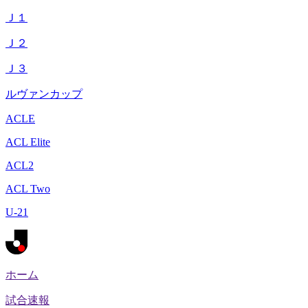
Ｊ１
Ｊ２
Ｊ３
ルヴァンカップ
ACLE
ACL Elite
ACL2
ACL Two
U-21
ホーム
試合速報