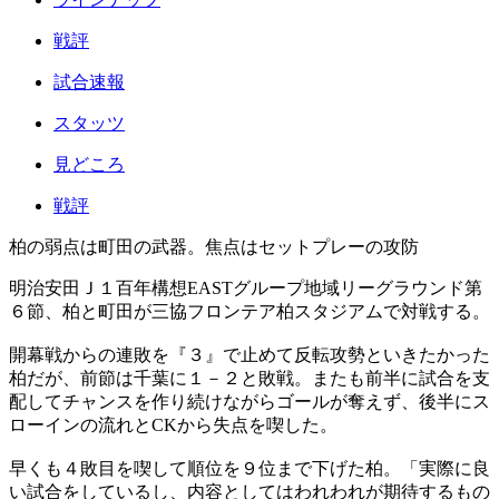
戦評
試合速報
スタッツ
見どころ
戦評
柏の弱点は町田の武器。焦点はセットプレーの攻防
明治安田Ｊ１百年構想EASTグループ地域リーグラウンド第
６節、柏と町田が三協フロンテア柏スタジアムで対戦する。
開幕戦からの連敗を『３』で止めて反転攻勢といきたかった
柏だが、前節は千葉に１－２と敗戦。またも前半に試合を支
配してチャンスを作り続けながらゴールが奪えず、後半にス
ローインの流れとCKから失点を喫した。
早くも４敗目を喫して順位を９位まで下げた柏。「実際に良
い試合をしているし、内容としてはわれわれが期待するもの