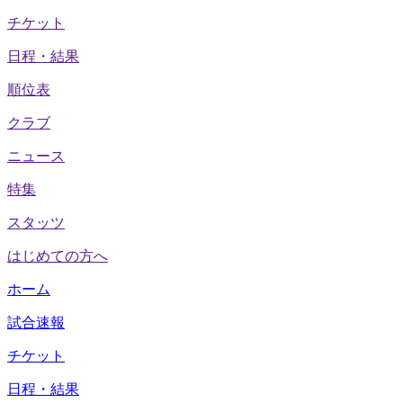
チケット
日程・結果
順位表
クラブ
ニュース
特集
スタッツ
はじめての方へ
ホーム
試合速報
チケット
日程・結果