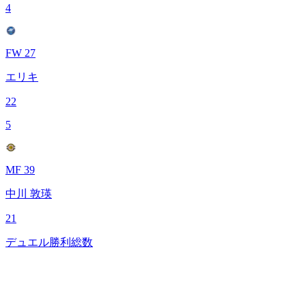
4
FW 27
エリキ
22
5
MF 39
中川 敦瑛
21
デュエル勝利総数