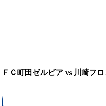
ＦＣ町田ゼルビア
vs
川崎フロ