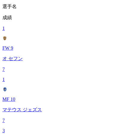
選手名
成績
1
FW 9
オ セフン
7
1
MF 10
マテウス ジェズス
7
3