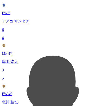
FW 9
チアゴ サンタナ
6
4
MF 47
嶋本 悠大
3
5
FW 49
北川 航也