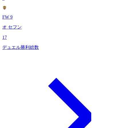
FW 9
オ セフン
17
デュエル勝利総数