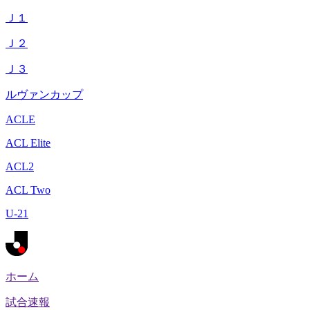
Ｊ１
Ｊ２
Ｊ３
ルヴァンカップ
ACLE
ACL Elite
ACL2
ACL Two
U-21
ホーム
試合速報