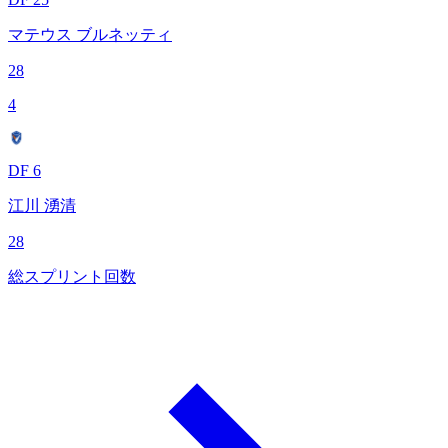
マテウス ブルネッティ
28
4
DF 6
江川 湧清
28
総スプリント回数