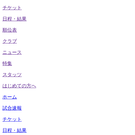
チケット
日程・結果
順位表
クラブ
ニュース
特集
スタッツ
はじめての方へ
ホーム
試合速報
チケット
日程・結果