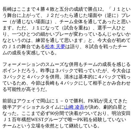
長崎はここまで４勝４敗と五分の成績で勝点12。「Ｊ１とい
う舞台に上がって、Ｊ２だったら通じた場面や（逆に）プレ
ー（が通じない場面は）、チーム全体を通してあったと思い
ます。ただ、Ｊ１になって（試合を重ね）、選手一人ひと
り、一つひとつの細かいプレーが変わっているんじゃないか
なというのは、練習を通して思います」と、今大会が初めて
のＪ１の舞台である
松本 天夢
は語り、８試合を戦ったチー
ムの成長を実感している。
フォーメーションのスムーズな併用もチームの成長を感じる
ポイントだろう。昨季は３バックで戦っていたが、今大会は
３バックと４バックを併用。清水は基本的に４バックで戦っ
ているため、今節は長崎も４バックにして相手とかみ合わせ
る可能性が高そうだ。
前節はアウェイで岡山に１－０で勝利。PK戦が見えてきた
後半アディショナルタイムに
山﨑 凌吾
が決め、劇的白星と
なった。ここまで必ず90分間で決着がついており、明治安田
Ｊ１百年構想WESTグループで唯一PK戦を経験していない
チームという立場を依然として継続している。