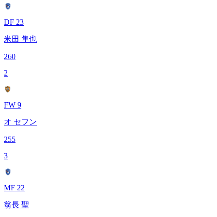
DF 23
米田 隼也
260
2
FW 9
オ セフン
255
3
MF 22
翁長 聖