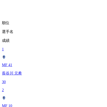
順位
選手名
成績
1
MF 41
長谷川 元希
30
2
MF 10