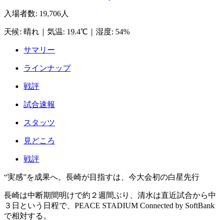
入場者数
:
19,706人
天候
:
晴れ
｜
気温
:
19.4℃
｜
湿度
:
54%
サマリー
ラインナップ
戦評
試合速報
スタッツ
見どころ
戦評
“実感”を成果へ。長崎が目指すは、今大会初の白星先行
長崎は中断期間明けで約２週間ぶり、清水は直近試合から中
３日という日程で、PEACE STADIUM Connected by SoftBank
で相対する。