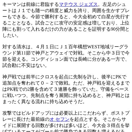
キーマンは前線に君臨する
マテウス ジェズス
。左足のシュ
ートはＪ１でも随一の精度と威力を誇り、周囲を生かすプレ
ーもできる。今節で勝利すると、今大会初めて白星が先行す
ることとなる。試合ごとに攻守の安定感は増しており、上位
陣にも割って入れるだけの力があることを証明する90分間と
したい。
対する清水は、４月１日にＪ１百年構想WEST地域リーグラ
ウンド第11節で神戸とアウェイで対戦。そこから中３日で今
節を迎える。コンディション面では長崎に分がある一方で、
試合勘に不安はない。
神戸戦では前半にクロスを起点に先制を許し、後半にPKで
追加点を奪われて０－２で敗戦。ただ、神戸戦を迎えるまで
はPK戦での2勝を含めて３連勝を飾っていた。守備をベース
に戦いつつ、先制点を奪う展開に持ち込めると、神戸戦とは
まったく異なる流れに持ち込めそうだ。
攻撃ではビルドアップには必要以上にこだわらず、ポストプ
レーに長けた最前線の
オ セフン
を起点とする。そこからサ
イドに展開する回数が多ければ多いほど、今大会３得点を挙
げているエースがゴール前で勝負できる回数も増えるだろ