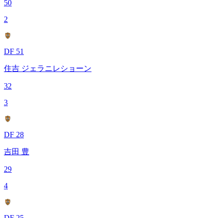
50
2
DF 51
住吉 ジェラニレショーン
32
3
DF 28
吉田 豊
29
4
DF 25