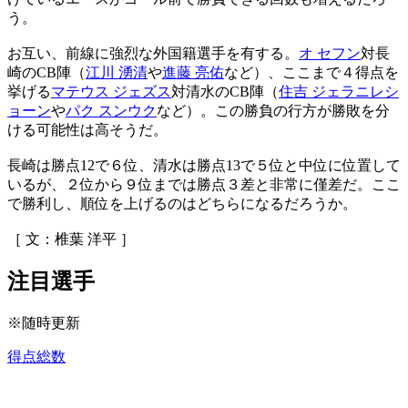
う。
お互い、前線に強烈な外国籍選手を有する。
オ セフン
対長
崎のCB陣（
江川 湧清
や
進藤 亮佑
など）、ここまで４得点を
挙げる
マテウス ジェズス
対清水のCB陣（
住吉 ジェラニレシ
ョーン
や
パク スンウク
など）。この勝負の行方が勝敗を分
ける可能性は高そうだ。
長崎は勝点12で６位、清水は勝点13で５位と中位に位置して
いるが、２位から９位までは勝点３差と非常に僅差だ。ここ
で勝利し、順位を上げるのはどちらになるだろうか。
［ 文：椎葉 洋平 ］
注目選手
※随時更新
得点総数