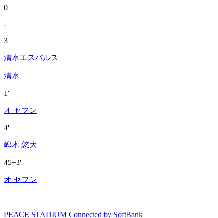
0
-
3
清水エスパルス
清水
1'
オ セフン
4'
嶋本 悠大
45+3'
オ セフン
PEACE STADIUM Connected by SoftBank