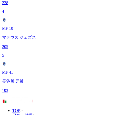
228
4
MF 10
マテウス ジェズス
205
5
MF 41
長谷川 元希
193
TOP
>