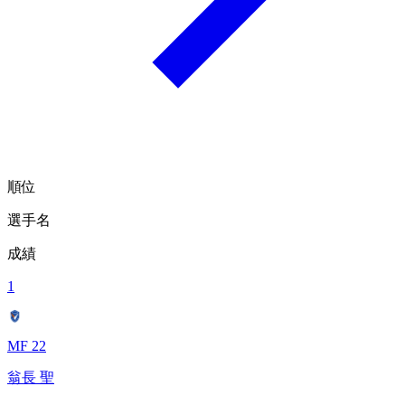
順位
選手名
成績
1
MF 22
翁長 聖