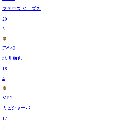
マテウス ジェズス
20
3
FW 49
北川 航也
18
4
MF 7
カピシャーバ
17
4