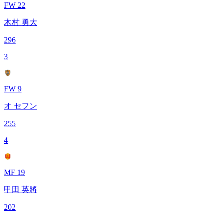
FW 22
木村 勇大
296
3
FW 9
オ セフン
255
4
MF 19
甲田 英將
202