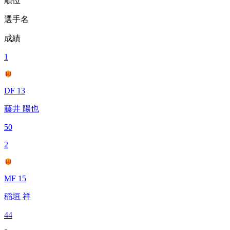
順位
選手名
成績
1
DF 13
藤井 陽也
50
2
MF 15
稲垣 祥
44