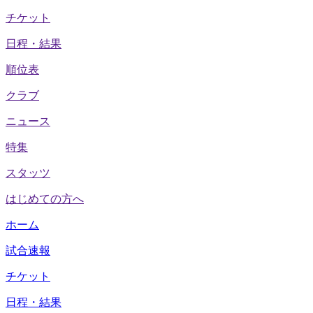
チケット
日程・結果
順位表
クラブ
ニュース
特集
スタッツ
はじめての方へ
ホーム
試合速報
チケット
日程・結果