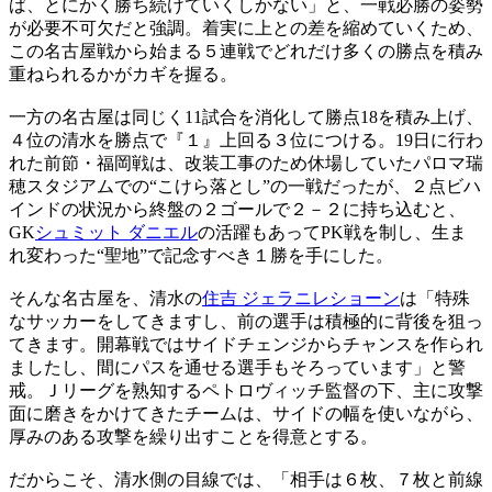
ば、とにかく勝ち続けていくしかない」と、一戦必勝の姿勢
が必要不可欠だと強調。着実に上との差を縮めていくため、
この名古屋戦から始まる５連戦でどれだけ多くの勝点を積み
重ねられるかがカギを握る。
一方の名古屋は同じく11試合を消化して勝点18を積み上げ、
４位の清水を勝点で『１』上回る３位につける。19日に行わ
れた前節・福岡戦は、改装工事のため休場していたパロマ瑞
穂スタジアムでの“こけら落とし”の一戦だったが、２点ビハ
インドの状況から終盤の２ゴールで２－２に持ち込むと、
GK
シュミット ダニエル
の活躍もあってPK戦を制し、生ま
れ変わった“聖地”で記念すべき１勝を手にした。
そんな名古屋を、清水の
住吉 ジェラニレショーン
は「特殊
なサッカーをしてきますし、前の選手は積極的に背後を狙っ
てきます。開幕戦ではサイドチェンジからチャンスを作られ
ましたし、間にパスを通せる選手もそろっています」と警
戒。Ｊリーグを熟知するペトロヴィッチ監督の下、主に攻撃
面に磨きをかけてきたチームは、サイドの幅を使いながら、
厚みのある攻撃を繰り出すことを得意とする。
だからこそ、清水側の目線では、「相手は６枚、７枚と前線