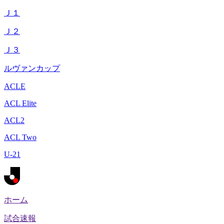
Ｊ１
Ｊ２
Ｊ３
ルヴァンカップ
ACLE
ACL Elite
ACL2
ACL Two
U-21
ホーム
試合速報