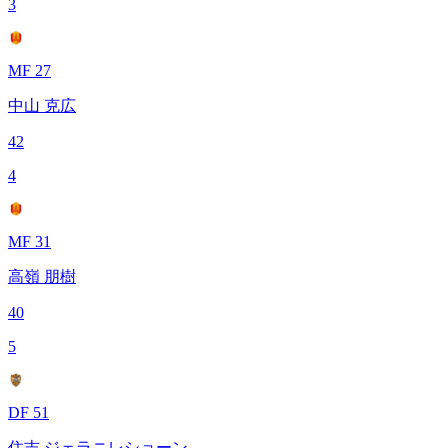
3
MF 27
中山 克広
42
4
MF 31
高嶺 朋樹
40
5
DF 51
住吉 ジェラニレショーン