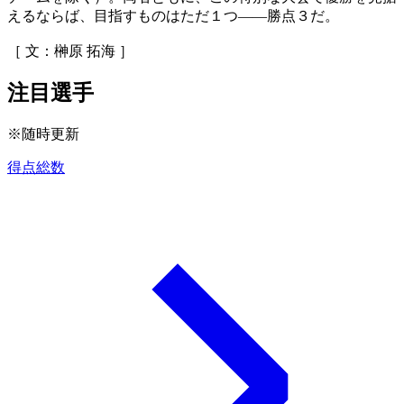
えるならば、目指すものはただ１つ――勝点３だ。
［ 文：榊原 拓海 ］
注目選手
※随時更新
得点総数