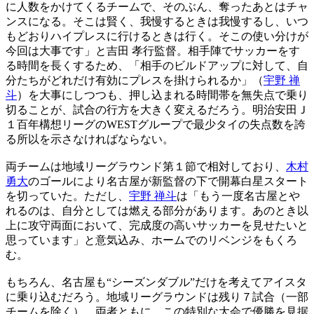
に人数をかけてくるチームで、そのぶん、奪ったあとはチャ
ンスになる。そこは賢く、我慢するときは我慢するし、いつ
もどおりハイプレスに行けるときは行く。そこの使い分けが
今回は大事です」と吉田 孝行監督。相手陣でサッカーをす
る時間を長くするため、「相手のビルドアップに対して、自
分たちがどれだけ有効にプレスを掛けられるか」（
宇野 禅
斗
）を大事にしつつも、押し込まれる時間帯を無失点で乗り
切ることが、試合の行方を大きく変えるだろう。明治安田Ｊ
１百年構想リーグのWESTグループで最少タイの失点数を誇
る所以を示さなければならない。
両チームは地域リーグラウンド第１節で相対しており、
木村
勇大
のゴールにより名古屋が新監督の下で開幕白星スタート
を切っていた。ただし、
宇野 禅斗
は「もう一度名古屋とや
れるのは、自分としては燃える部分があります。あのとき以
上に攻守両面において、完成度の高いサッカーを見せたいと
思っています」と意気込み、ホームでのリベンジをもくろ
む。
もちろん、名古屋も“シーズンダブル”だけを考えてアイスタ
に乗り込むだろう。地域リーグラウンドは残り７試合（一部
チームを除く）。両者ともに、この特別な大会で優勝を見据