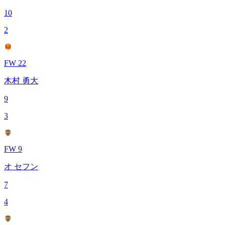
10
2
FW 22
木村 勇大
9
3
FW 9
オ セフン
7
4