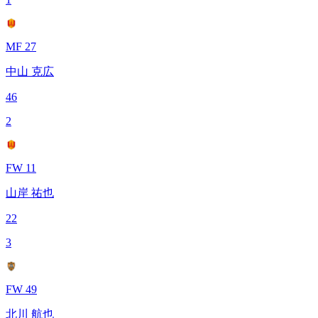
MF 27
中山 克広
46
2
FW 11
山岸 祐也
22
3
FW 49
北川 航也