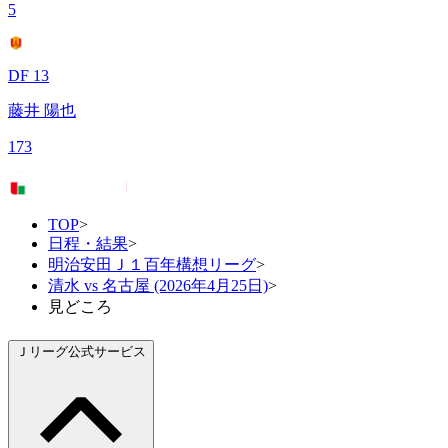
5
DF 13
藤井 陽也
173
TOP
>
日程・結果
>
明治安田Ｊ１百年構想リーグ
>
清水 vs 名古屋 (2026年4月25日)
>
見どころ
Ｊリーグ公式サービス