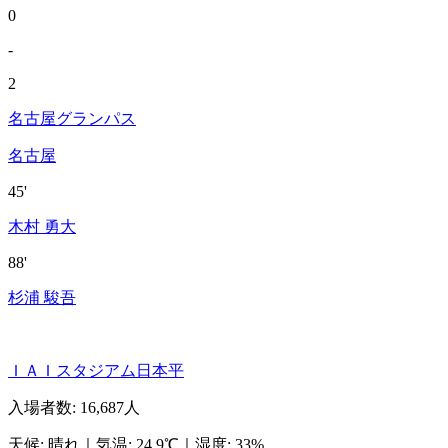
0
-
2
名古屋グランパス
名古屋
45'
木村 勇大
88'
杉浦 駿吾
ＩＡＩスタジアム日本平
入場者数
:
16,687人
天候
:
晴れ
｜
気温
:
24.9℃
｜
湿度
:
33%