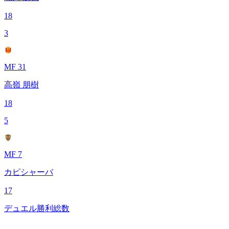
18
3
MF 31
高嶺 朋樹
18
5
MF 7
カピシャーバ
17
デュエル勝利総数