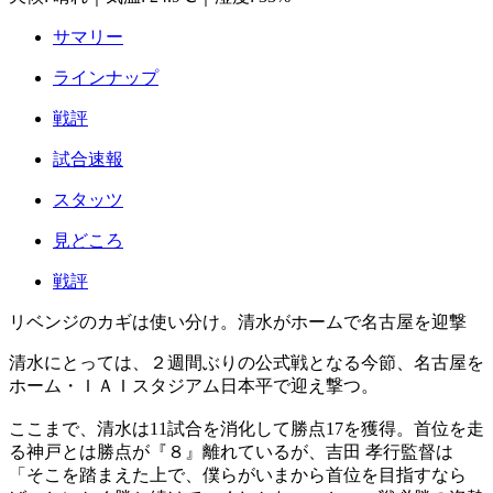
サマリー
ラインナップ
戦評
試合速報
スタッツ
見どころ
戦評
リベンジのカギは使い分け。清水がホームで名古屋を迎撃
清水にとっては、２週間ぶりの公式戦となる今節、名古屋を
ホーム・ＩＡＩスタジアム日本平で迎え撃つ。
ここまで、清水は11試合を消化して勝点17を獲得。首位を走
る神戸とは勝点が『８』離れているが、吉田 孝行監督は
「そこを踏まえた上で、僕らがいまから首位を目指すなら