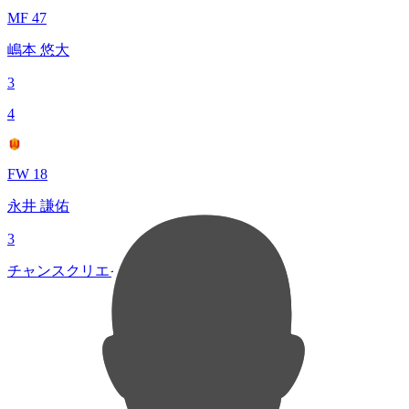
MF 47
嶋本 悠大
3
4
FW 18
永井 謙佑
3
チャンスクリエイト総数