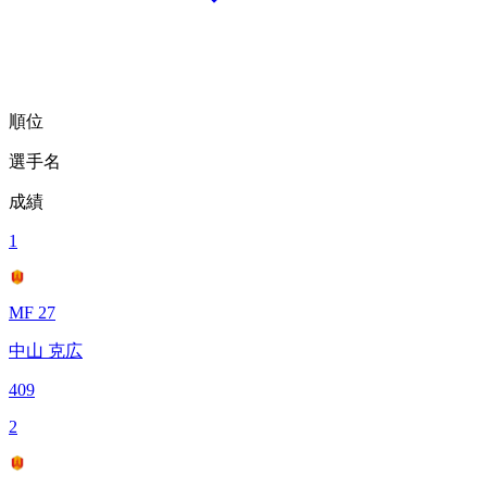
順位
選手名
成績
1
MF 27
中山 克広
409
2