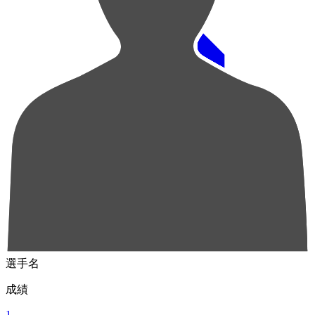
順位
選手名
成績
1