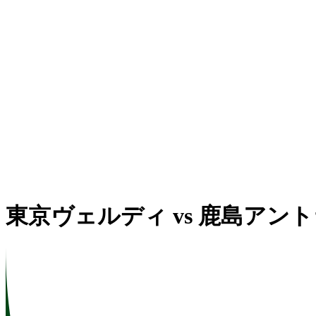
東京ヴェルディ
vs
鹿島アント