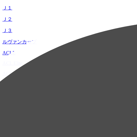
Ｊ１
Ｊ２
Ｊ３
ルヴァンカップ
ACLE
ACL Elite
ACL2
ACL Two
U-21
ホーム
試合速報