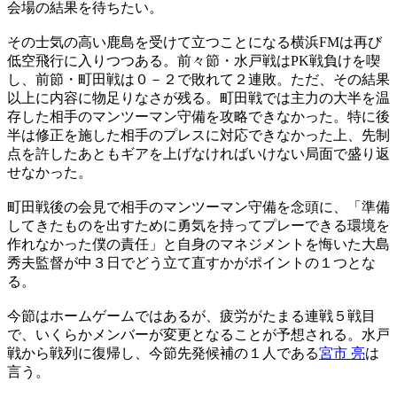
会場の結果を待ちたい。
その士気の高い鹿島を受けて立つことになる横浜FMは再び
低空飛行に入りつつある。前々節・水戸戦はPK戦負けを喫
し、前節・町田戦は０－２で敗れて２連敗。ただ、その結果
以上に内容に物足りなさが残る。町田戦では主力の大半を温
存した相手のマンツーマン守備を攻略できなかった。特に後
半は修正を施した相手のプレスに対応できなかった上、先制
点を許したあともギアを上げなければいけない局面で盛り返
せなかった。
町田戦後の会見で相手のマンツーマン守備を念頭に、「準備
してきたものを出すために勇気を持ってプレーできる環境を
作れなかった僕の責任」と自身のマネジメントを悔いた大島
秀夫監督が中３日でどう立て直すかがポイントの１つとな
る。
今節はホームゲームではあるが、疲労がたまる連戦５戦目
で、いくらかメンバーが変更となることが予想される。水戸
戦から戦列に復帰し、今節先発候補の１人である
宮市 亮
は
言う。