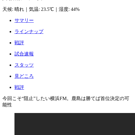
天候
:
晴れ
｜
気温
:
23.5℃
｜
湿度
:
44%
サマリー
ラインナップ
戦評
試合速報
スタッツ
見どころ
戦評
今回こそ“阻止”したい横浜FM。鹿島は勝てば首位決定の可
能性