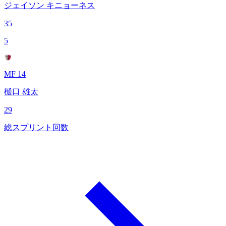
ジェイソン キニョーネス
35
5
MF 14
樋口 雄太
29
総スプリント回数