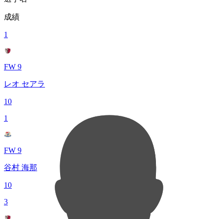
成績
1
FW 9
レオ セアラ
10
1
FW 9
谷村 海那
10
3