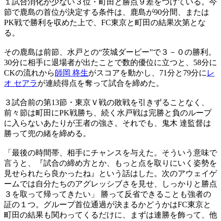
１試合消化が少ない３位・町田と勝点９差をつけている。今
節で鹿島の首位が決定する条件は、鹿島が90分間、または
PK戦で勝利を収めた上で、FC東京と町田の結果次第とな
る。
その鹿島は前節、水戸との“茨城ダービー”で３－０の勝利。
30分に相手に退場者が出たことで数的優位に立つと、58分に
CKの流れから
師岡 柊生
がスコアを動かし、71分と79分に
レ
オ セアラ
が連続得点を奪って試合を締めた。
３試合前の第13節・東京Ｖ戦の敗戦を引きずることなく、
前々節は町田にPK戦勝ち、続く水戸戦は完勝と負のループ
に入らないあたりが王者の強さ。それでも、鬼木 達監督は
勝って兜の緒を締める。
「最後の時間帯、相手にチャンスを与えた。そういう意味で
言うと、『試合の締め方とか、もっと点を取りにいく姿勢を
見せられたら良かったね』という話はした。次のアウェイゲ
ームでは自分たちのアグレッシブさを見せ、しっかりと勝点
３を取って帰ってきたい」 勝って反省できることも強者の
証の１つ。グループ首位通過が決まるかどうかはFC東京と
町田の結果も関わってくるだけに、まずは連勝を飾って、他