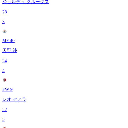
ジョルディ クルークス
28
3
MF 40
天野 純
24
4
FW 9
レオ セアラ
22
5