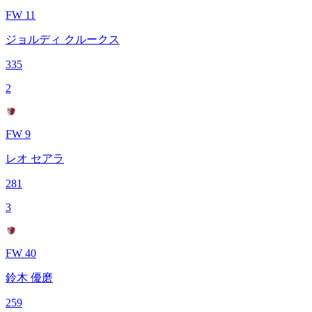
FW 11
ジョルディ クルークス
335
2
FW 9
レオ セアラ
281
3
FW 40
鈴木 優磨
259