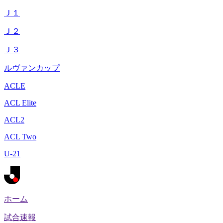
Ｊ１
Ｊ２
Ｊ３
ルヴァンカップ
ACLE
ACL Elite
ACL2
ACL Two
U-21
ホーム
試合速報