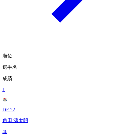
順位
選手名
成績
1
DF 22
角田 涼太朗
46