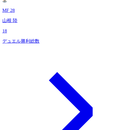
MF 28
山根 陸
18
デュエル勝利総数