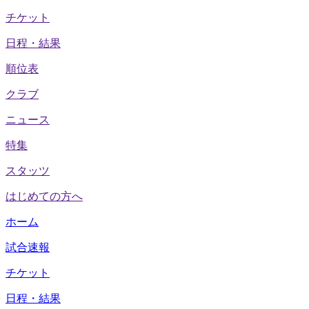
チケット
日程・結果
順位表
クラブ
ニュース
特集
スタッツ
はじめての方へ
ホーム
試合速報
チケット
日程・結果