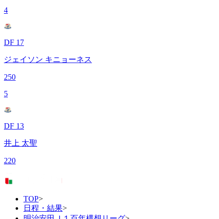
4
DF 17
ジェイソン キニョーネス
250
5
DF 13
井上 太聖
220
TOP
>
日程・結果
>
明治安田Ｊ１百年構想リーグ
>