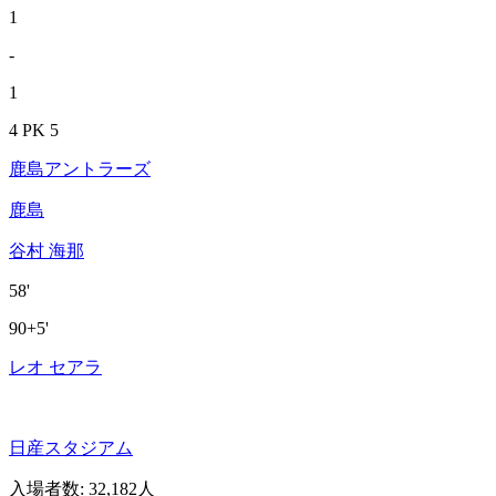
1
-
1
4 PK 5
鹿島アントラーズ
鹿島
谷村 海那
58'
90+5'
レオ セアラ
日産スタジアム
入場者数
:
32,182人