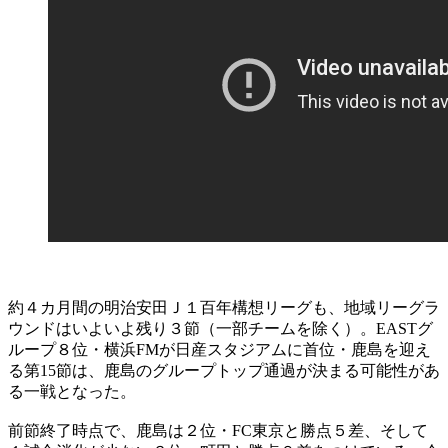
約４カ月間の明治安田Ｊ１百年構想リーグも、地域リーグラ
ウンドはいよいよ残り３節（一部チームを除く）。EASTグ
ループ８位・横浜FMが日産スタジアムに首位・鹿島を迎え
る第15節は、鹿島のグループトップ通過が決まる可能性があ
る一戦となった。
前節終了時点で、鹿島は２位・FC東京と勝点５差、そして