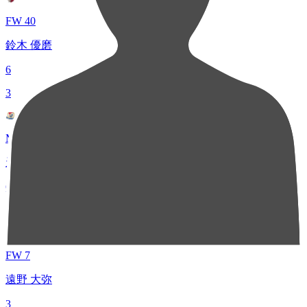
FW 40
鈴木 優磨
6
3
MF 40
天野 純
6
5
FW 7
遠野 大弥
3