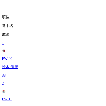
順位
選手名
成績
1
FW 40
鈴木 優磨
33
2
FW 11