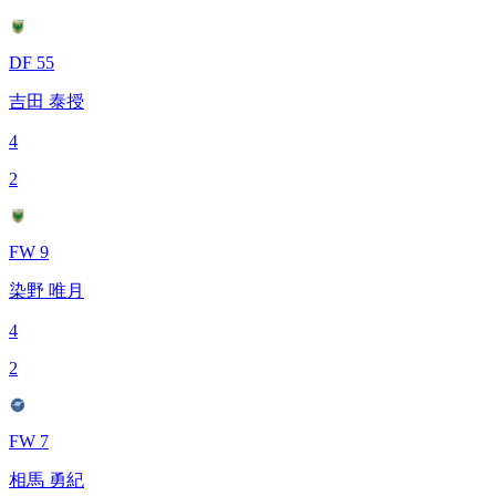
DF 55
吉田 泰授
4
2
FW 9
染野 唯月
4
2
FW 7
相馬 勇紀