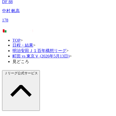
DF 88
中村 帆高
178
TOP
>
日程・結果
>
明治安田Ｊ１百年構想リーグ
>
町田 vs 東京Ｖ (2026年5月13日)
>
見どころ
Ｊリーグ公式サービス