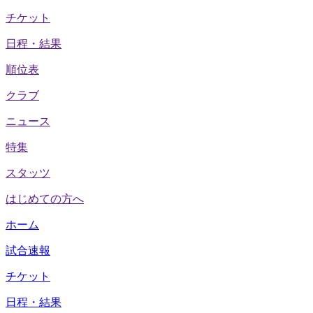
チケット
日程・結果
順位表
クラブ
ニュース
特集
スタッツ
はじめての方へ
ホーム
試合速報
チケット
日程・結果