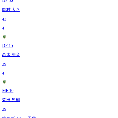
DF 50
岡村 大八
43
4
DF 15
鈴木 海音
39
4
MF 10
森田 晃樹
39