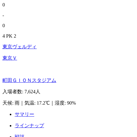
0
-
0
4 PK 2
東京ヴェルディ
東京Ｖ
町田ＧＩＯＮスタジアム
入場者数
:
7,624人
天候
:
雨
｜
気温
:
17.2℃
｜
湿度
:
90%
サマリー
ラインナップ
戦評