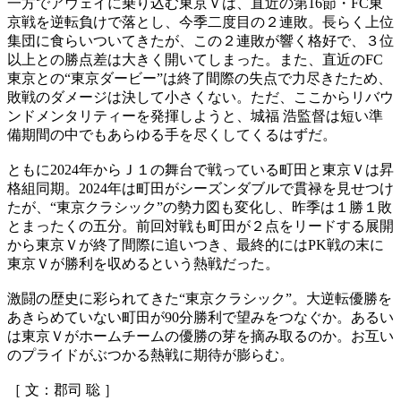
一方でアウェイに乗り込む東京Ｖは、直近の第16節・FC東
京戦を逆転負けで落とし、今季二度目の２連敗。長らく上位
集団に食らいついてきたが、この２連敗が響く格好で、３位
以上との勝点差は大きく開いてしまった。また、直近のFC
東京との“東京ダービー”は終了間際の失点で力尽きたため、
敗戦のダメージは決して小さくない。ただ、ここからリバウ
ンドメンタリティーを発揮しようと、城福 浩監督は短い準
備期間の中でもあらゆる手を尽くしてくるはずだ。
ともに2024年からＪ１の舞台で戦っている町田と東京Ｖは昇
格組同期。2024年は町田がシーズンダブルで貫禄を見せつけ
たが、“東京クラシック”の勢力図も変化し、昨季は１勝１敗
とまったくの五分。前回対戦も町田が２点をリードする展開
から東京Ｖが終了間際に追いつき、最終的にはPK戦の末に
東京Ｖが勝利を収めるという熱戦だった。
激闘の歴史に彩られてきた“東京クラシック”。大逆転優勝を
あきらめていない町田が90分勝利で望みをつなぐか。あるい
は東京Ｖがホームチームの優勝の芽を摘み取るのか。お互い
のプライドがぶつかる熱戦に期待が膨らむ。
［ 文：郡司 聡 ］