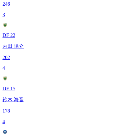
246
3
DF 22
内田 陽介
202
4
DF 15
鈴木 海音
178
4