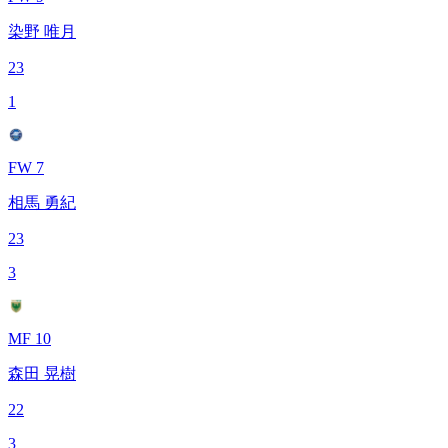
染野 唯月
23
1
FW 7
相馬 勇紀
23
3
MF 10
森田 晃樹
22
3