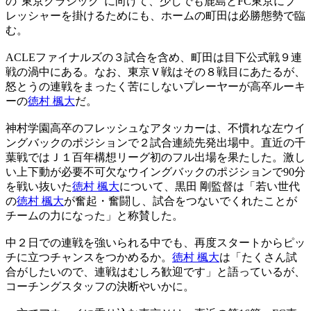
の“東京クラシック”に向けて、少しでも鹿島とFC東京にプ
レッシャーを掛けるためにも、ホームの町田は必勝態勢で臨
む。
ACLEファイナルズの３試合を含め、町田は目下公式戦９連
戦の渦中にある。なお、東京Ｖ戦はその８戦目にあたるが、
怒とうの連戦をまったく苦にしないプレーヤーが高卒ルーキ
ーの
徳村 楓大
だ。
神村学園高卒のフレッシュなアタッカーは、不慣れな左ウイ
ングバックのポジションで２試合連続先発出場中。直近の千
葉戦ではＪ１百年構想リーグ初のフル出場を果たした。激し
い上下動が必要不可欠なウイングバックのポジションで90分
を戦い抜いた
徳村 楓大
について、黒田 剛監督は「若い世代
の
徳村 楓大
が奮起・奮闘し、試合をつないでくれたことが
チームの力になった」と称賛した。
中２日での連戦を強いられる中でも、再度スタートからピッ
チに立つチャンスをつかめるか。
徳村 楓大
は「たくさん試
合がしたいので、連戦はむしろ歓迎です」と語っているが、
コーチングスタッフの決断やいかに。