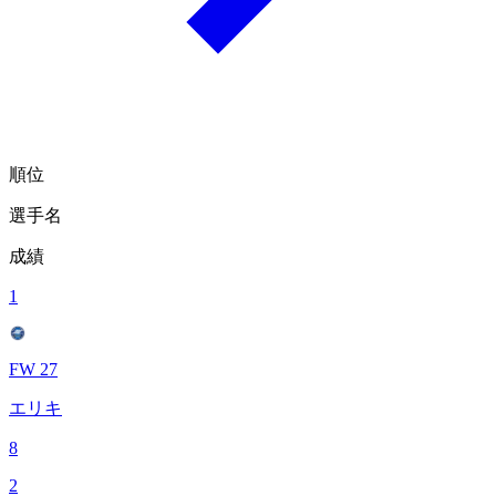
順位
選手名
成績
1
FW 27
エリキ
8
2