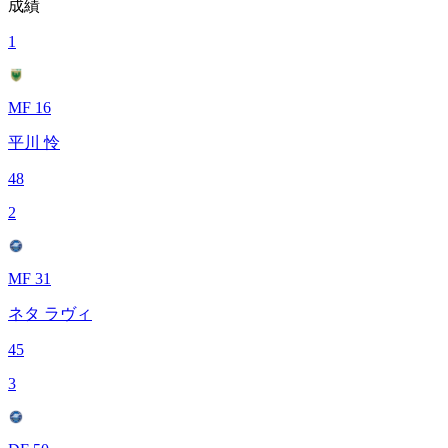
成績
1
MF 16
平川 怜
48
2
MF 31
ネタ ラヴィ
45
3