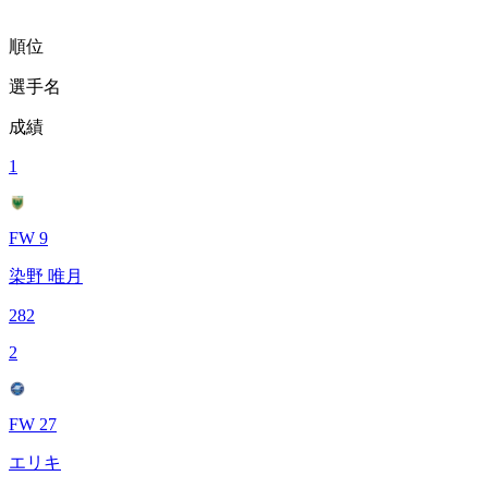
順位
選手名
成績
1
FW 9
染野 唯月
282
2
FW 27
エリキ