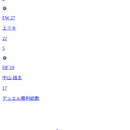
FW 27
エリキ
22
5
DF 19
中山 雄太
17
デュエル勝利総数