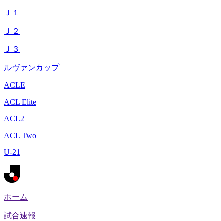
Ｊ１
Ｊ２
Ｊ３
ルヴァンカップ
ACLE
ACL Elite
ACL2
ACL Two
U-21
ホーム
試合速報