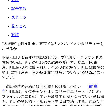
試合速報
スタッツ
見どころ
戦評
“大逆転”を狙う町田。東京Ｖはリバウンドメンタリティーを
示せるか
明治安田Ｊ１百年構想EASTグループ地域リーグラウンドの
首位争いは、直近の第16節の結果を受けて、鹿島、FC東
京、町田の３強に絞られた。その３強の中で、町田は最後の
椅子に滑り込み、首の皮１枚で食らいついている状況と言っ
ていい。
「逆転優勝のためにはもう勝ち続けるしかない」（
前 寛
之
）町田は、AFCチャンピオンズリーグエリート（ACLE）
ファイナルズに参戦していた影響で延期となっていた第12節
を、直近の第16節・千葉戦から中２日で消化する。東京Ｖと