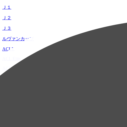
Ｊ１
Ｊ２
Ｊ３
ルヴァンカップ
ACLE
ACL Elite
ACL2
ACL Two
U-21
ホーム
試合速報