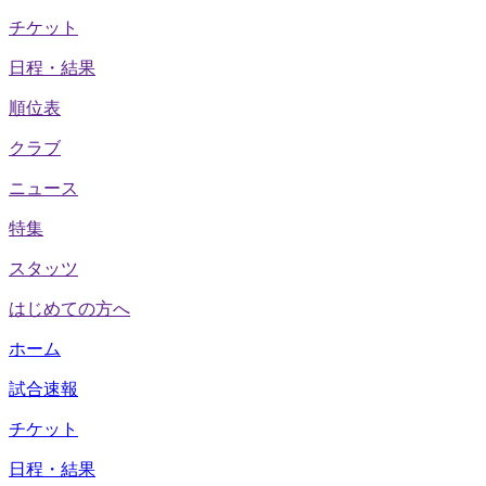
チケット
日程・結果
順位表
クラブ
ニュース
特集
スタッツ
はじめての方へ
ホーム
試合速報
チケット
日程・結果