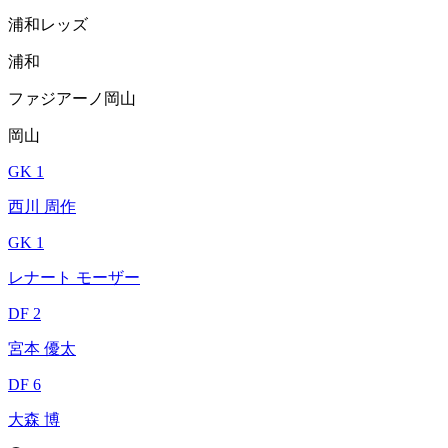
浦和レッズ
浦和
ファジアーノ岡山
岡山
GK 1
西川 周作
GK 1
レナート モーザー
DF 2
宮本 優太
DF 6
大森 博