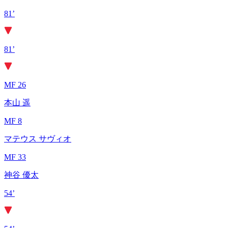
81’
81’
MF 26
本山 遥
MF 8
マテウス サヴィオ
MF 33
神谷 優太
54’