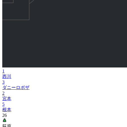
1
西川
3
ダニーロボザ
2
宮本
5
根本
26
荻原