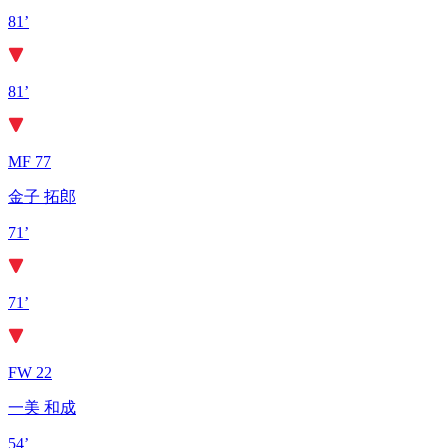
81’
81’
MF 77
金子 拓郎
71’
71’
FW 22
一美 和成
54’