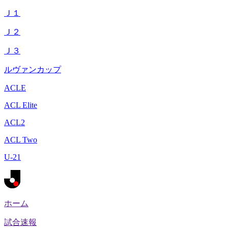
Ｊ１
Ｊ２
Ｊ３
ルヴァンカップ
ACLE
ACL Elite
ACL2
ACL Two
U-21
ホーム
試合速報