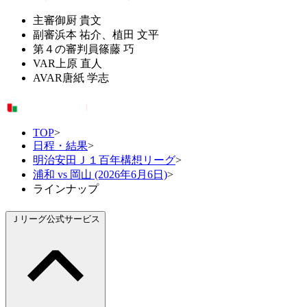
主審
御厨 貴文
副審
浜本 祐介、植田 文平
第４の審判員
篠藤 巧
VAR
上原 直人
AVAR
唐紙 学志
TOP
>
日程・結果
>
明治安田Ｊ１百年構想リーグ
>
浦和 vs 岡山 (2026年6月6日)
>
ラインナップ
Ｊリーグ公式サービス