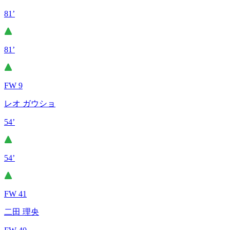
81’
81’
FW 9
レオ ガウショ
54’
54’
FW 41
二田 理央