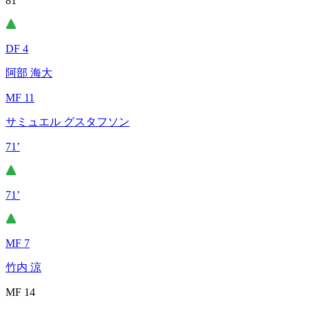
81’
DF 4
阿部 海大
MF 11
サミュエル グスタフソン
71’
71’
MF 7
竹内 涼
MF 14