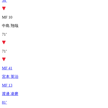
54’
MF 10
中島 翔哉
71’
71’
MF 41
宮本 英治
MF 13
渡邊 凌磨
81’