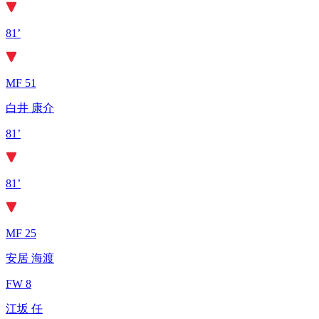
81’
MF 51
白井 康介
81’
81’
MF 25
安居 海渡
FW 8
江坂 任