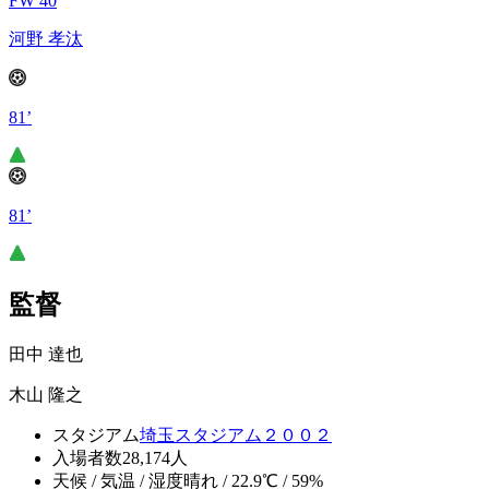
FW 40
河野 孝汰
81’
81’
監督
田中 達也
木山 隆之
スタジアム
埼玉スタジアム２００２
入場者数
28,174人
天候 / 気温 / 湿度
晴れ / 22.9℃ / 59%