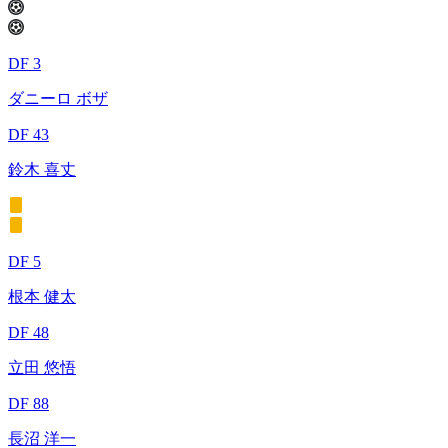
DF 3
ダニーロ ボザ
DF 43
鈴木 喜丈
DF 5
根本 健太
DF 48
立田 悠悟
DF 88
長沼 洋一