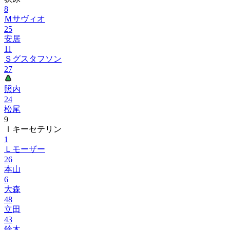
8
Ｍサヴィオ
25
安居
11
Ｓグスタフソン
27
照内
24
松尾
9
Ｉキーセテリン
1
Ｌモーザー
26
本山
6
大森
48
立田
43
鈴木