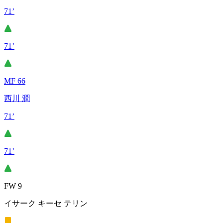
71’
71’
MF 66
西川 潤
71’
71’
FW 9
イサーク キーセ テリン