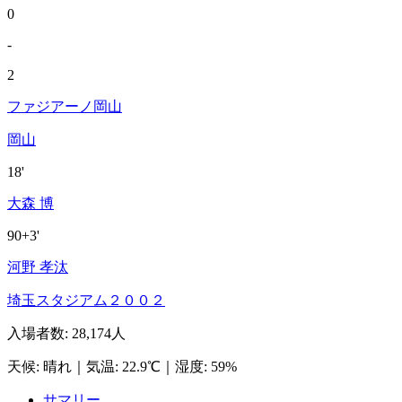
0
-
2
ファジアーノ岡山
岡山
18'
大森 博
90+3'
河野 孝汰
埼玉スタジアム２００２
入場者数
:
28,174人
天候
:
晴れ
｜
気温
:
22.9℃
｜
湿度
:
59%
サマリー