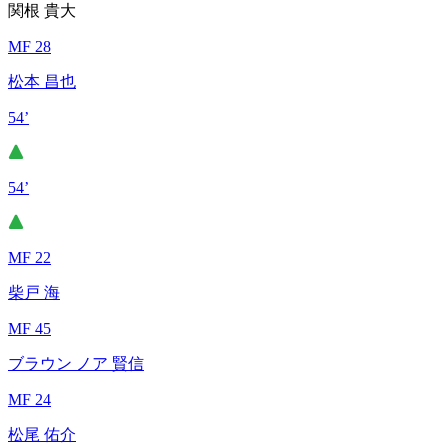
関根 貴大
MF 28
松本 昌也
54’
54’
MF 22
柴戸 海
MF 45
ブラウン ノア 賢信
MF 24
松尾 佑介