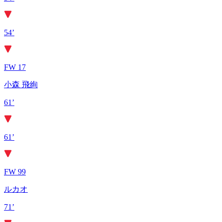
54’
FW 17
小森 飛絢
61’
61’
FW 99
ルカオ
71’