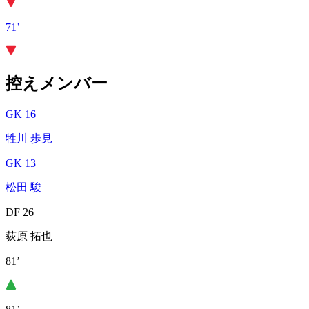
71’
控えメンバー
GK 16
牲川 歩見
GK 13
松田 駿
DF 26
荻原 拓也
81’