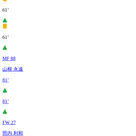
61’
61’
MF 88
山根 永遠
81’
81’
FW 27
照内 利和