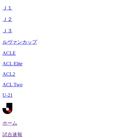
Ｊ１
Ｊ２
Ｊ３
ルヴァンカップ
ACLE
ACL Elite
ACL2
ACL Two
U-21
ホーム
試合速報