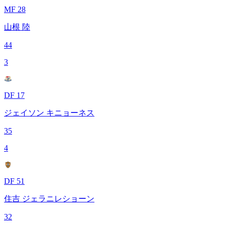
MF 28
山根 陸
44
3
DF 17
ジェイソン キニョーネス
35
4
DF 51
住吉 ジェラニレショーン
32