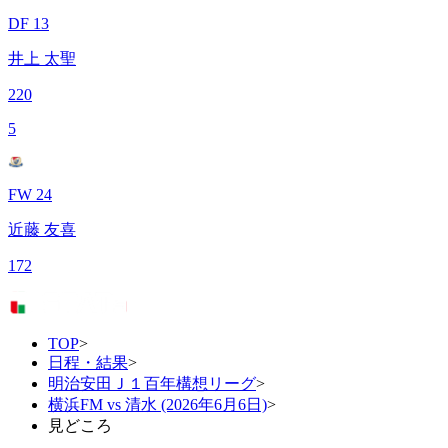
DF 13
井上 太聖
220
5
FW 24
近藤 友喜
172
TOP
>
日程・結果
>
明治安田Ｊ１百年構想リーグ
>
横浜FM vs 清水 (2026年6月6日)
>
見どころ