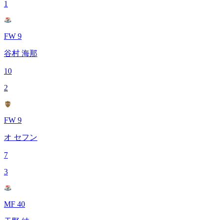
1
FW 9
谷村 海那
10
2
FW 9
オ セフン
7
3
MF 40