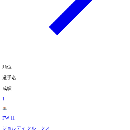
順位
選手名
成績
1
FW 11
ジョルディ クルークス