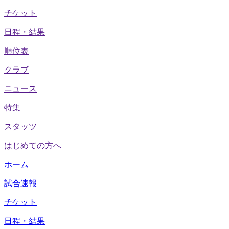
チケット
日程・結果
順位表
クラブ
ニュース
特集
スタッツ
はじめての方へ
ホーム
試合速報
チケット
日程・結果