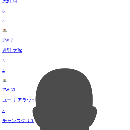
天野 純
6
4
FW 7
遠野 大弥
3
4
FW 30
ユーリ アラウージョ
3
チャンスクリエイト総数