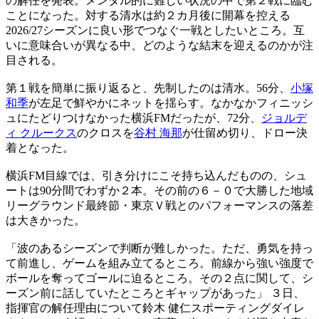
の解任を発表。メンタル的に難しい状況の中で第２戦に臨む
ことになった。対する清水は約２カ月後に開幕を控える
2026/27シーズンに良い形でつなぐ一戦としたいところ。互
いに意味合いが異なる中、どのような結末を迎えるのかが注
目される。
第１戦を簡単に振り返ると、先制したのは清水。56分、
小塚
和季
が左足で鮮やかにネットを揺らす。なかなかフィニッシ
ュにたどりつけなかった横浜FMだったが、72分、
ジョルデ
ィ クルークス
のクロスを
谷村 海那
が仕留め切り、ドロー決
着となった。
横浜FM目線では、引き分けにこそ持ち込んだものの、シュ
ートは90分間でわずか２本。その前の６－０で大勝した地域
リーグラウンド最終節・東京Ｖ戦とのパフォーマンスの落差
は大きかった。
「波のあるシーズンで判断が難しかった。ただ、勇気を持っ
て前進し、ゲームを組み立てるところ。前線から強い強度で
ボールを奪ってゴールに迫るところ。その２点に関して、シ
ーズン前に話していたところとギャップがあった」 ３日、
指揮官の解任理由について鈴木 健仁スポーティングダイレ