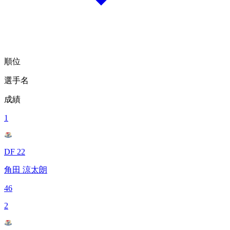
順位
選手名
成績
1
DF 22
角田 涼太朗
46
2