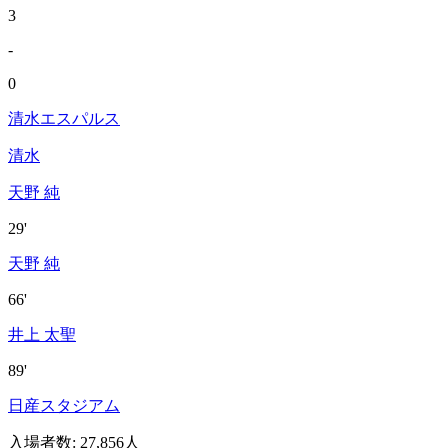
3
-
0
清水エスパルス
清水
天野 純
29'
天野 純
66'
井上 太聖
89'
日産スタジアム
入場者数
:
27,856人