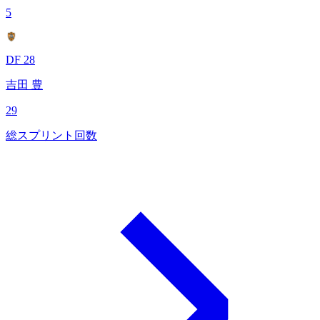
5
DF 28
吉田 豊
29
総スプリント回数