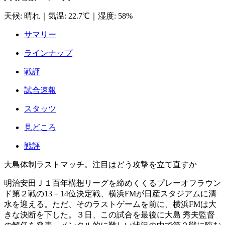
天候
:
晴れ
｜
気温
:
22.7℃
｜
湿度
:
58%
サマリー
ラインナップ
戦評
試合速報
スタッツ
見どころ
戦評
大島体制ラストマッチ。注目はどう攻撃を立て直すか
明治安田Ｊ１百年構想リーグを締めくくるプレーオフラウン
ド第２戦の13－14位決定戦、横浜FMが日産スタジアムに清
水を迎える。ただ、そのラストゲームを前に、横浜FMは大
きな決断を下した。３日、この試合を最後に大島 秀夫監督