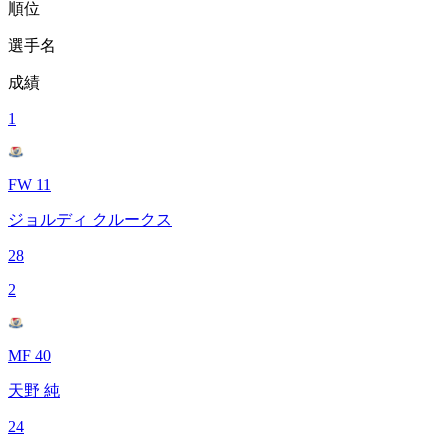
順位
選手名
成績
1
FW 11
ジョルディ クルークス
28
2
MF 40
天野 純
24