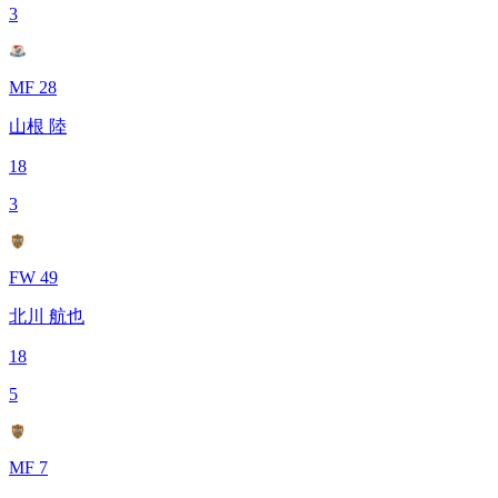
3
MF 28
山根 陸
18
3
FW 49
北川 航也
18
5
MF 7