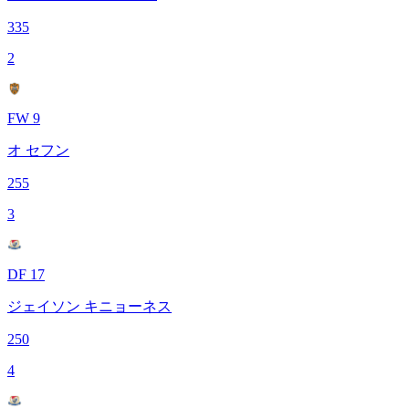
335
2
FW 9
オ セフン
255
3
DF 17
ジェイソン キニョーネス
250
4