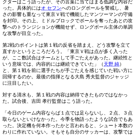
クターはこう語ったが、その言葉に当てはまる低調な内容だ
った。具体的には
オ セフン
へのロングボールを警戒し、暑
さの影響も重なって東京Ｖ戦で機能したマンツーマンの守備
を封印。その上、ミドルブロックでボールを奪ったあとの攻
撃へのトランジションが機能せず、ロングボール主体の単調
な攻撃が目立った。
第2戦のポイントは第１戦の反省を踏まえ、どう攻撃を立て
直すかというところだろう。「東京Ｖ戦は点が多く入った
が、ここ数試合はチームとして手ごたえがあった。継続性と
いう意味では、内容的には継続できていた」（
天野 純
）
と、第１戦を前に選手たちが手ごたえを感じていた戦い方に
回帰するのか。最後の指揮となる大島 秀夫監督のジャッジ
に注目したい。
対する清水も、第１戦の内容は納得できたものではなかっ
た。試合後、吉田 孝行監督はこう語った。
「今日のゲーム内容ならば１点では足らないし、２点、３点
取らないといけなかった。今季を物語ったような試合でもあ
った。決定機を何本作ったかと言われると、シュート本数の
わりに作れていない。そもそも自分のサッカーは、攻撃では