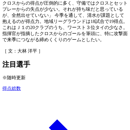
クロスからの得点が圧倒的に多く、守備ではクロスとセット
プレーからの失点が少ない。それが持ち味だと思っている
が、全然出せていない」 今季を通して、清水が課題として
抱えるのが得点力。地域リーグラウンドは18試合で19得点。
これはＪ１の20クラブのうち、ワースト３位タイの少なさ。
指揮官が指摘したクロスからのゴールを筆頭に、特に攻撃面
で来季につながる締めくくりのゲームとしたい。
［ 文：大林 洋平 ］
注目選手
※随時更新
得点総数