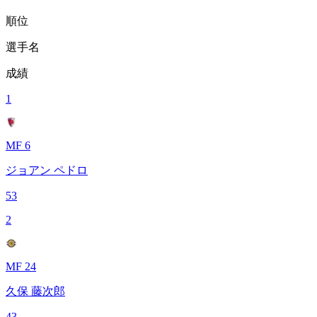
順位
選手名
成績
1
MF 6
ジョアン ペドロ
53
2
MF 24
久保 藤次郎
43