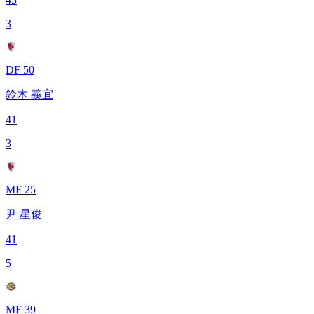
3
DF 50
鈴木 義宜
41
3
MF 25
尹 星俊
41
5
MF 39