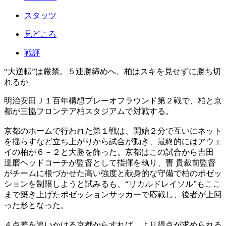
スタッツ
見どころ
戦評
“大逆転”は厳禁。５連勝締めへ、柏はスキを見せずに勝ち切
れるか
明治安田Ｊ１百年構想プレーオフラウンド第２戦で、柏と京
都が三協フロンテア柏スタジアムで対戦する。
京都のホームで行われた第１戦は、開始２分で互いにネット
を揺らすなど立ち上がりから試合が動き、最終的にはアウェ
イの柏が６－２と大勝を飾った。京都はこの試合から吉田
達磨ヘッドコーチが監督として指揮を執り、曺 貴裁前監督
がチームに根づかせた高い強度と献身的な守備で柏のポゼッ
ションを制限しようと試みるも、“リカルドレイソル”もここ
まで築き上げたポゼッションサッカーで応戦し、後者が上回
った形となった。
４点差を追いかける京都からすれば、より得点が求められる