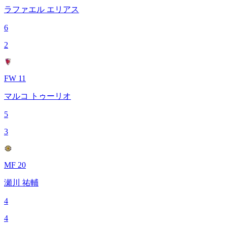
ラファエル エリアス
6
2
FW 11
マルコ トゥーリオ
5
3
MF 20
瀬川 祐輔
4
4