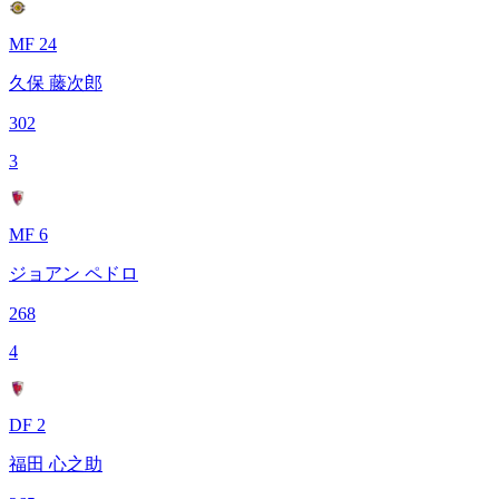
MF 24
久保 藤次郎
302
3
MF 6
ジョアン ペドロ
268
4
DF 2
福田 心之助