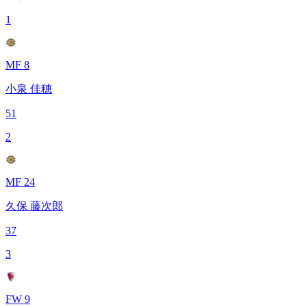
1
MF 8
小泉 佳穂
51
2
MF 24
久保 藤次郎
37
3
FW 9