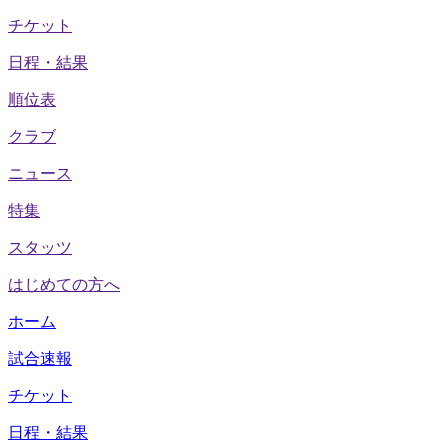
チケット
日程・結果
順位表
クラブ
ニュース
特集
スタッツ
はじめての方へ
ホーム
試合速報
チケット
日程・結果