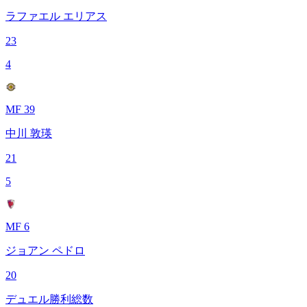
ラファエル エリアス
23
4
MF 39
中川 敦瑛
21
5
MF 6
ジョアン ペドロ
20
デュエル勝利総数