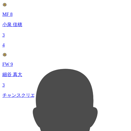
MF 8
小泉 佳穂
3
4
FW 9
細谷 真大
3
チャンスクリエイト総数