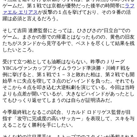
ゲームだ。第１戦では京都が優勢だった後半の時間帯に
ラフ
ァエル エリアス
が反撃の１点を挙げており、その９番の活
躍は必須と言えるだろう。
そして吉田 達磨監督にとっては、ひさびさの“日立台”での
ゲーム。まさかの形での帰還とはなったものの、黄色の旧友
たちがスタンドから見守る中で、ベストを尽くして結果を残
したいところ。
受けて立つ柏としても油断はならない。昨季のＪリーグ
YBCルヴァンカッププライムラウンド準決勝・川崎Ｆ戦を
例に挙げると、第１戦で１－３と敗れた柏は、第２戦でも開
始早々に失点を喫して３点のビハインドを負った。それでも
そこから４点を叩き込む大逆転劇を演じている。今回は当時
よりも点差が開いているが、大きなビハインドがあったとし
てもひっくり返せてしまうのは自らが証明済みだ。
今季最終戦となるこの試合、リカルド ロドリゲス監督が目
指す「攻守に完成度の高いサッカー」を表現して、スキを与
えることなく勝利を手にしたい。
そんな柏の注目選手は、１トップでのスタメンが予想される