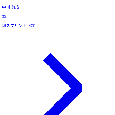
中川 敦瑛
35
総スプリント回数