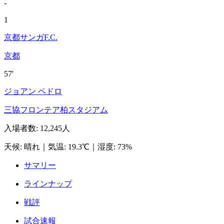
-
1
京都サンガF.C.
京都
57'
ジョアン ペドロ
三協フロンテア柏スタジアム
入場者数
:
12,245人
天候
:
晴れ
｜
気温
:
19.3℃
｜
湿度
:
73%
サマリー
ラインナップ
戦評
試合速報