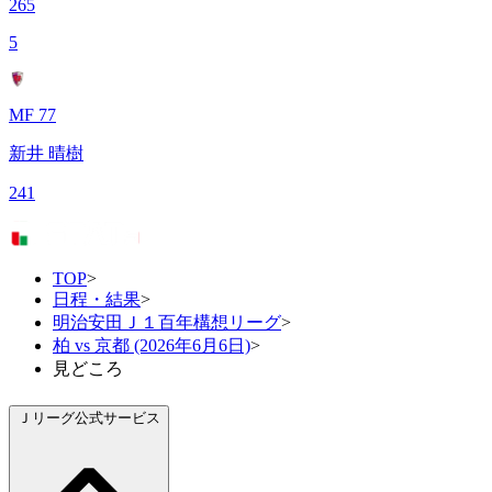
265
5
MF 77
新井 晴樹
241
TOP
>
日程・結果
>
明治安田Ｊ１百年構想リーグ
>
柏 vs 京都 (2026年6月6日)
>
見どころ
Ｊリーグ公式サービス