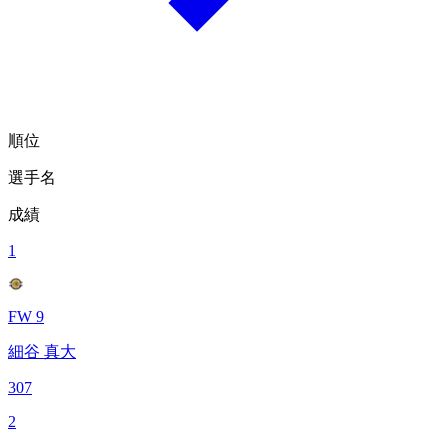
順位
選手名
成績
1
FW 9
細谷 真大
307
2