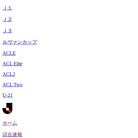
Ｊ１
Ｊ２
Ｊ３
ルヴァンカップ
ACLE
ACL Elite
ACL2
ACL Two
U-21
ホーム
試合速報