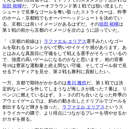
垣田 裕暉
だ。プレーオフラウンド第１戦では狙い澄ました
シュートで見事なゴールを奪い取ったストライカーは、昨季
のホーム・京都戦でもオーバーヘッドシュートを決めてい
る。京都には良いイメージがあるはずだ。その
垣田 裕暉
は
第１戦の前から京都のイメージを次のように語っていた。
「（京都の前線は）
ラファエル エリアス
選手みたいなゴー
ルを取れるタレントがいて勢いやイケイケ感があります。あ
とはみんな真面目に守備をして戦える選手がそろっているの
で、強度の高いゲームになるのかなと思います」 柏の背番
号18は豊富な運動量と絶え間ない守備、そしてゴール前で見
せるアイディアを見せ、第２戦も勝利に貢献したい。
一方、京都で期待がかかるのは
奥川 雅也
だ。第１戦では決
定的なシーンを外してしまうなど悔しさが残った７番は、リ
ベンジに燃えているはず。３－３の打ち合いとなった昨季の
アウェイゲームでは、斜めの動き出しとドリブルでゴールを
創出するなど輝きを放った。
ラファエル エリアス
というス
トライカーの隣で、より得点につながるプレーを増やせるか
がカギを握る。