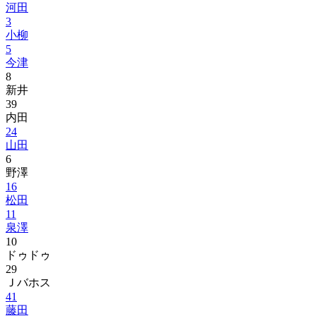
河田
3
小柳
5
今津
8
新井
39
内田
24
山田
6
野澤
16
松田
11
泉澤
10
ドゥドゥ
29
Ｊバホス
41
藤田