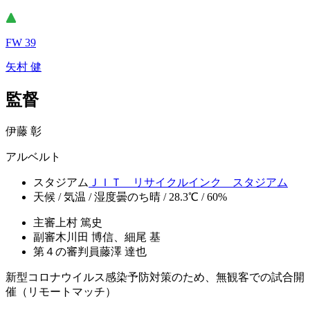
FW 39
矢村 健
監督
伊藤 彰
アルベルト
スタジアム
ＪＩＴ リサイクルインク スタジアム
天候 / 気温 / 湿度
曇のち晴 / 28.3℃ / 60%
主審
上村 篤史
副審
木川田 博信、細尾 基
第４の審判員
藤澤 達也
新型コロナウイルス感染予防対策のため、無観客での試合開
催（リモートマッチ）