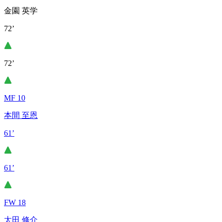
金園 英学
72’
72’
MF 10
本間 至恩
61’
61’
FW 18
太田 修介