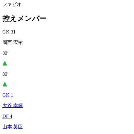
ファビオ
控えメンバー
GK 31
岡西 宏祐
80’
80’
GK 1
大谷 幸輝
DF 4
山本 英臣