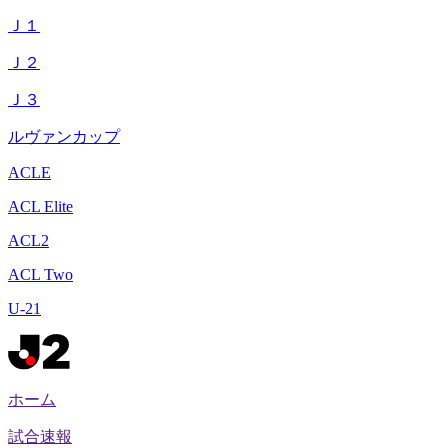
Ｊ１
Ｊ２
Ｊ３
ルヴァンカップ
ACLE
ACL Elite
ACL2
ACL Two
U-21
ホーム
試合速報