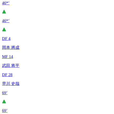
46*’
46*’
DF 4
岡本 將成
MF 14
武田 将平
DF 28
早川 史哉
69’
69’