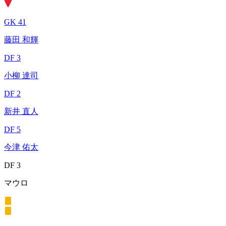
GK 41
藤田 和輝
DF 3
小柳 達司
DF 2
新井 直人
DF 5
今津 佑太
DF 3
マウロ