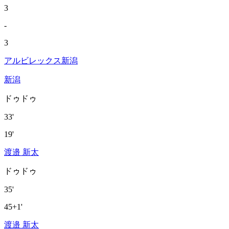
3
-
3
アルビレックス新潟
新潟
ドゥドゥ
33'
19'
渡邉 新太
ドゥドゥ
35'
45+1'
渡邉 新太