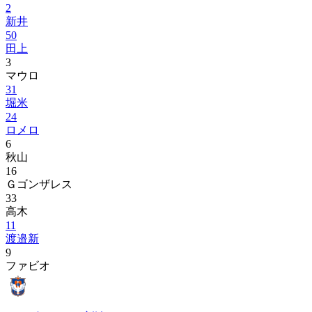
2
新井
50
田上
3
マウロ
31
堀米
24
ロメロ
6
秋山
16
Ｇゴンザレス
33
高木
11
渡邉新
9
ファビオ