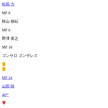
松田 力
MF 6
秋山 裕紀
MF 6
野澤 英之
MF 16
ゴンサロ ゴンザレス
MF 24
山田 陸
46*’