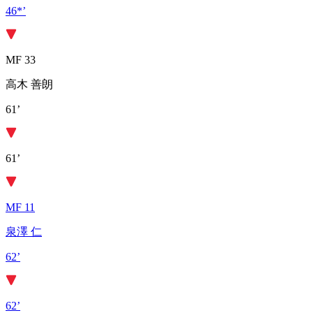
46*’
MF 33
高木 善朗
61’
61’
MF 11
泉澤 仁
62’
62’