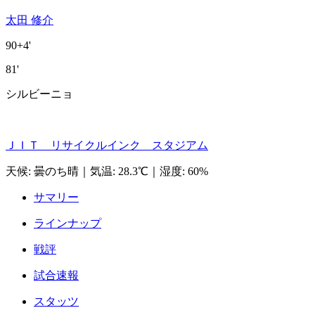
太田 修介
90+4'
81'
シルビーニョ
ＪＩＴ リサイクルインク スタジアム
天候
:
曇のち晴
｜
気温
:
28.3℃
｜
湿度
:
60%
サマリー
ラインナップ
戦評
試合速報
スタッツ