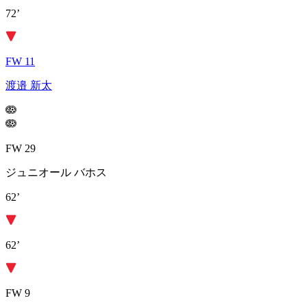
72’
FW 11
渡邉 新太
FW 29
ジュニオール バホス
62’
62’
FW 9