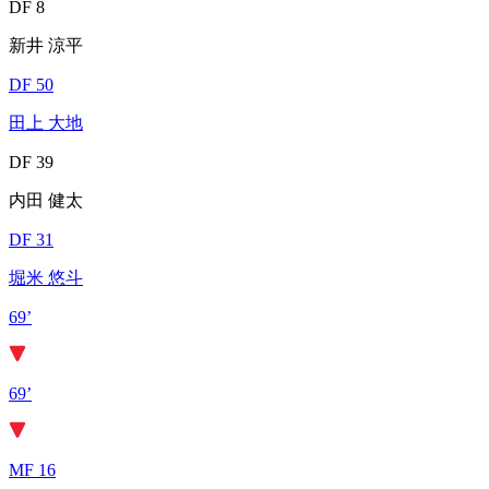
DF 8
新井 涼平
DF 50
田上 大地
DF 39
内田 健太
DF 31
堀米 悠斗
69’
69’
MF 16