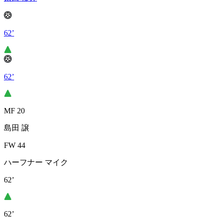
62’
62’
MF 20
島田 譲
FW 44
ハーフナー マイク
62’
62’