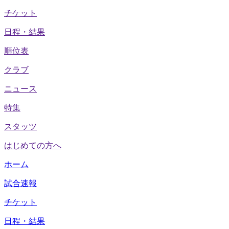
チケット
日程・結果
順位表
クラブ
ニュース
特集
スタッツ
はじめての方へ
ホーム
試合速報
チケット
日程・結果