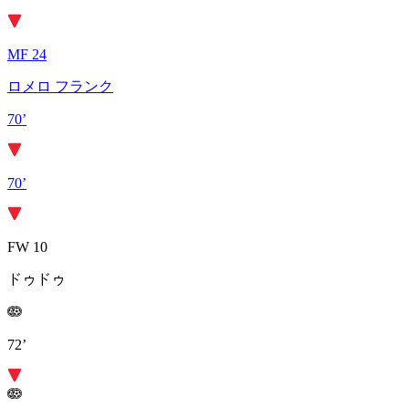
MF 24
ロメロ フランク
70’
70’
FW 10
ドゥドゥ
72’