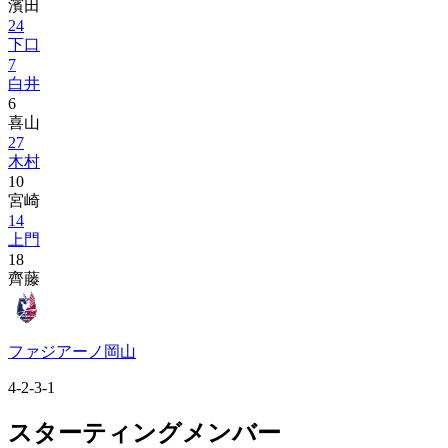
濱田
24
下口
7
白井
6
喜山
27
木村
10
宮崎
14
上門
18
齊藤
ファジアーノ岡山
4-2-3-1
スターティングメンバー