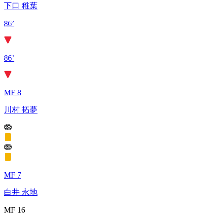
下口 稚葉
86’
86’
MF 8
川村 拓夢
MF 7
白井 永地
MF 16