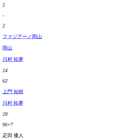
2
-
2
ファジアーノ岡山
岡山
川村 拓夢
24'
62'
上門 知樹
川村 拓夢
29'
90+7'
疋田 優人