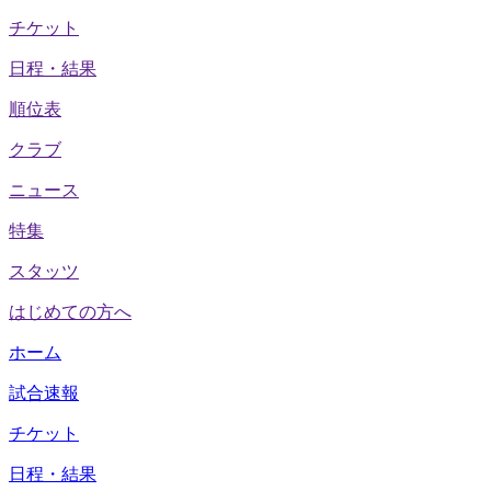
チケット
日程・結果
順位表
クラブ
ニュース
特集
スタッツ
はじめての方へ
ホーム
試合速報
チケット
日程・結果