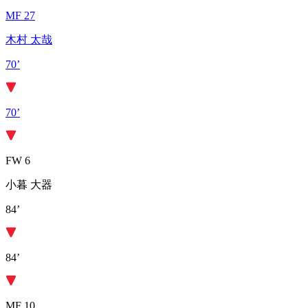
MF 27
木村 太哉
70’
70’
FW 6
小暮 大器
84’
84’
MF 10