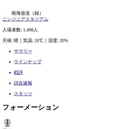
南海放送（録）
ニンジニアスタジアム
入場者数
:
1,498人
天候
:
晴
｜
気温
:
20℃
｜
湿度
:
20%
サマリー
ラインナップ
戦評
試合速報
スタッツ
フォーメーション