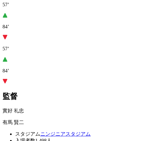
57’
84’
57’
84’
監督
實好 礼忠
有馬 賢二
スタジアム
ニンジニアスタジアム
入場者数
1,498人