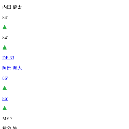
内田 健太
84’
84’
DF 33
阿部 海大
86’
86’
MF 7
横谷 繁