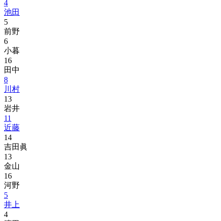
4
池田
5
前野
6
小暮
16
田中
8
川村
13
岩井
11
近藤
14
吉田眞
13
金山
16
河野
5
井上
4