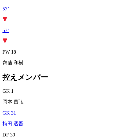
57’
57’
FW 18
齊藤 和樹
控えメンバー
GK 1
岡本 昌弘
GK 31
梅田 透吾
DF 39