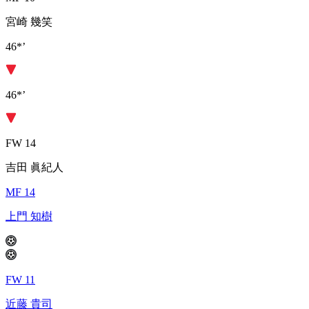
宮崎 幾笑
46*’
46*’
FW 14
吉田 眞紀人
MF 14
上門 知樹
FW 11
近藤 貴司