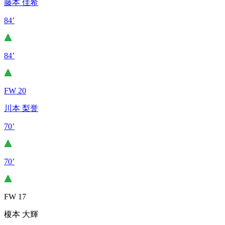
藤本 佳希
84’
84’
FW 20
川本 梨誉
70’
70’
FW 17
榎本 大輝