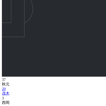
37
秋元
20
茂木
3
西岡