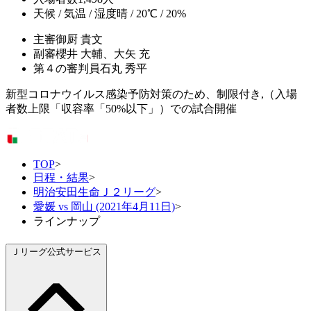
天候 / 気温 / 湿度
晴 / 20℃ / 20%
主審
御厨 貴文
副審
櫻井 大輔、大矢 充
第４の審判員
石丸 秀平
新型コロナウイルス感染予防対策のため、制限付き,（入場
者数上限「収容率「50%以下」）での試合開催
TOP
>
日程・結果
>
明治安田生命Ｊ２リーグ
>
愛媛 vs 岡山 (2021年4月11日)
>
ラインナップ
Ｊリーグ公式サービス