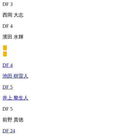
DF 3
西岡 大志
DF 4
濱田 水輝
DF 4
池田 樹雷人
DF 5
井上 黎生人
DF 5
前野 貴徳
DF 24