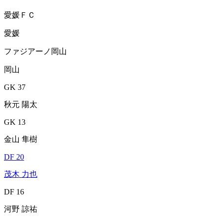
愛媛ＦＣ
愛媛
ファジアーノ岡山
岡山
GK 37
秋元 陽太
GK 13
金山 隼樹
DF 20
茂木 力也
DF 16
河野 諒祐