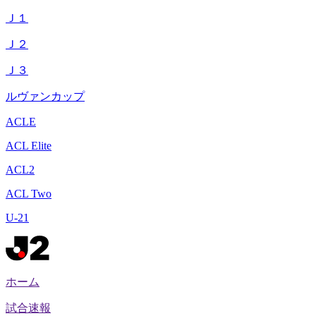
Ｊ１
Ｊ２
Ｊ３
ルヴァンカップ
ACLE
ACL Elite
ACL2
ACL Two
U-21
ホーム
試合速報