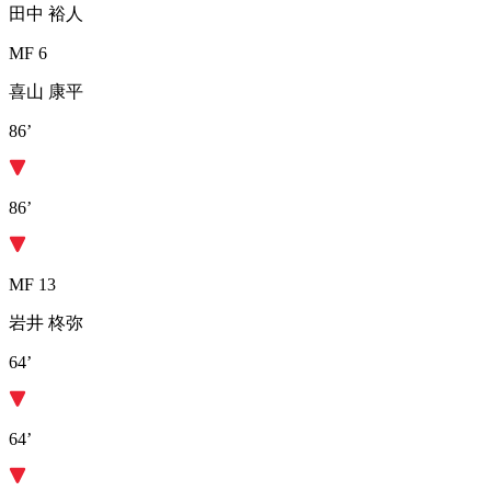
田中 裕人
MF 6
喜山 康平
86’
86’
MF 13
岩井 柊弥
64’
64’