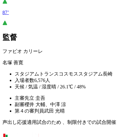
87’
監督
ファビオ カリーレ
名塚 善寛
スタジアム
トランスコスモススタジアム長崎
入場者数
6,576人
天候 / 気温 / 湿度
晴 / 26.1℃ / 48%
主審
先立 圭吾
副審
櫻井 大輔、中澤 涼
第４の審判員
武田 光晴
声出し応援適用試合のため 、制限付きでの試合開催