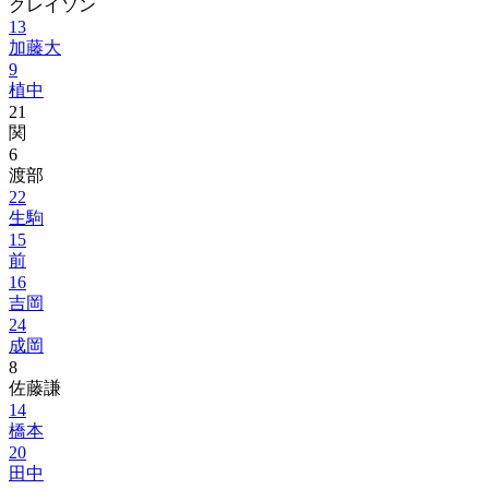
クレイソン
13
加藤大
9
植中
21
関
6
渡部
22
生駒
15
前
16
吉岡
24
成岡
8
佐藤謙
14
橋本
20
田中