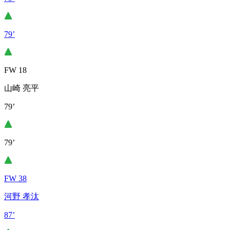
79’
FW 18
山崎 亮平
79’
79’
FW 38
河野 孝汰
87’