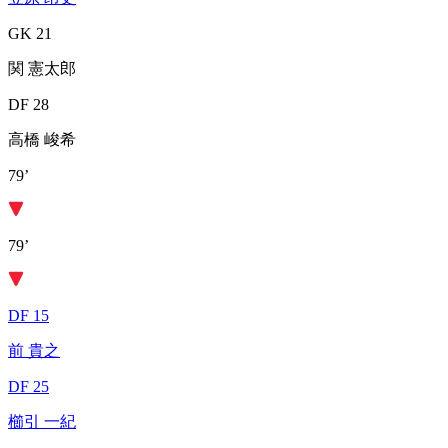
GK 21
関 憲太郎
DF 28
高橋 峻希
79’
79’
DF 15
前 貴之
DF 25
櫛引 一紀