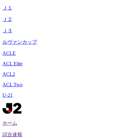
Ｊ１
Ｊ２
Ｊ３
ルヴァンカップ
ACLE
ACL Elite
ACL2
ACL Two
U-21
ホーム
試合速報