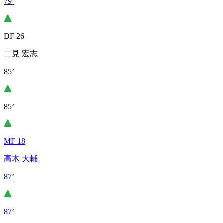
79’
DF 26
二見 宏志
85’
85’
MF 18
高木 大輔
87’
87’