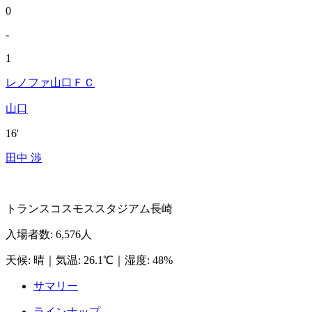
0
-
1
レノファ山口ＦＣ
山口
16'
田中 渉
トランスコスモススタジアム長崎
入場者数
:
6,576人
天候
:
晴
｜
気温
:
26.1℃
｜
湿度
:
48%
サマリー
ラインナップ