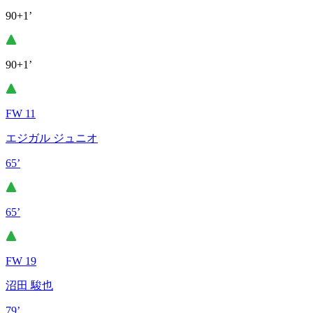
90+1’
90+1’
FW 11
エジガル ジュニオ
65’
65’
FW 19
沼田 駿也
79’