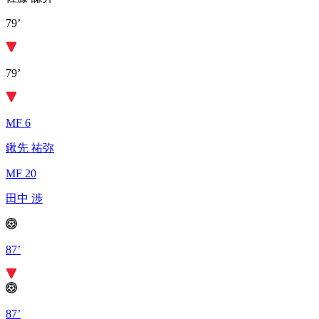
79’
79’
MF 6
鍬先 祐弥
MF 20
田中 渉
87’
87’