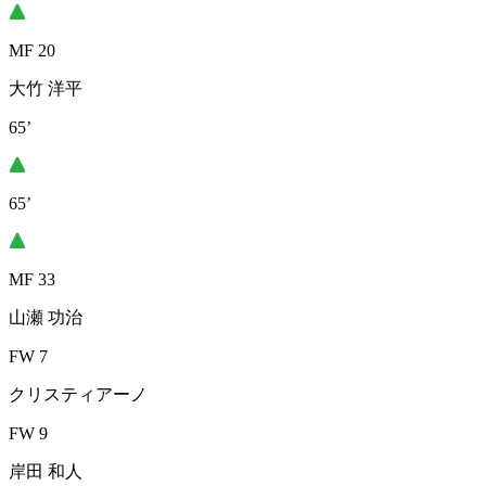
MF 20
大竹 洋平
65’
65’
MF 33
山瀬 功治
FW 7
クリスティアーノ
FW 9
岸田 和人