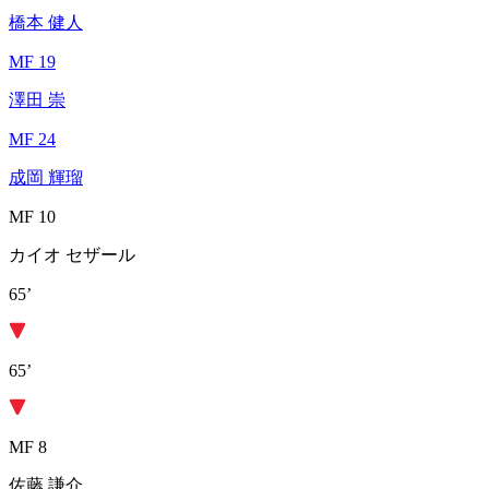
橋本 健人
MF 19
澤田 崇
MF 24
成岡 輝瑠
MF 10
カイオ セザール
65’
65’
MF 8
佐藤 謙介