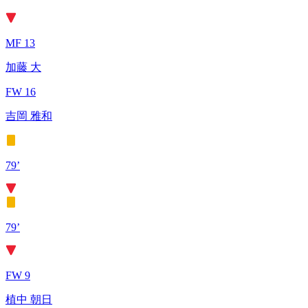
MF 13
加藤 大
FW 16
吉岡 雅和
79’
79’
FW 9
植中 朝日