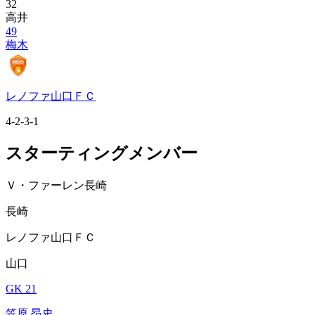
32
高井
49
梅木
レノファ山口ＦＣ
4-2-3-1
スターティングメンバー
Ｖ・ファーレン長崎
長崎
レノファ山口ＦＣ
山口
GK 21
笠原 昂史