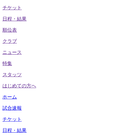
チケット
日程・結果
順位表
クラブ
ニュース
特集
スタッツ
はじめての方へ
ホーム
試合速報
チケット
日程・結果