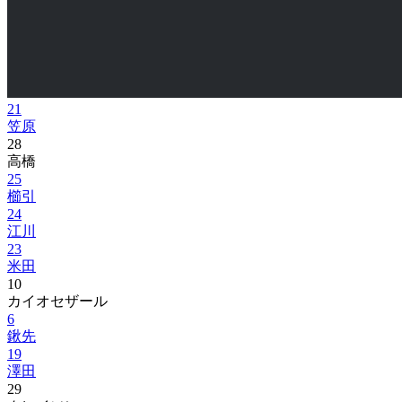
21
笠原
28
高橋
25
櫛引
24
江川
23
米田
10
カイオセザール
6
鍬先
19
澤田
29