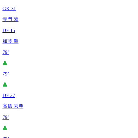
GK 31
寺門 陸
DF 15
加藤 聖
79’
79’
DF 27
高橋 秀典
79’