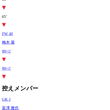
65’
FW 49
梅木 翼
90+1’
90+1’
控えメンバー
GK 1
富澤 雅也