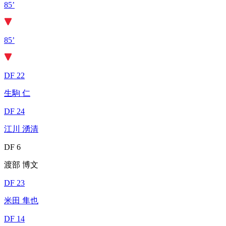
85’
85’
DF 22
生駒 仁
DF 24
江川 湧清
DF 6
渡部 博文
DF 23
米田 隼也
DF 14