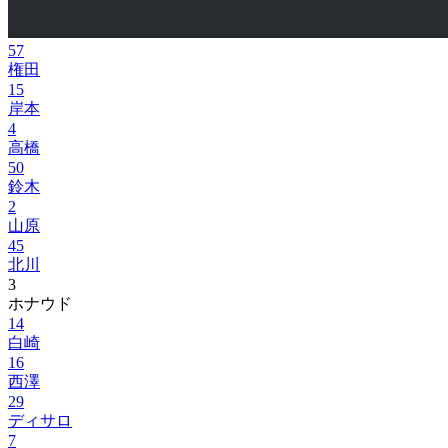
57
権田
15
岸本
4
高橋
50
鈴木
2
山原
45
北川
3
ホナウド
14
白崎
16
西澤
29
ディサロ
7