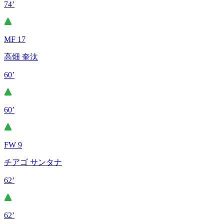
74’
MF 17
高畑 奎汰
60’
60’
FW 9
チアゴ サンタナ
62’
62’