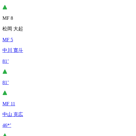
MF 8
松岡 大起
MF 5
中川 寛斗
81’
81’
MF 11
中山 克広
46*’