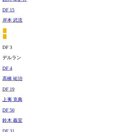
DF 15
岸本 武流
DF 3
デルラン
DF 4
高橋 祐治
DF 19
上夷 克典
DF 50
鈴木 義宜
DF 31