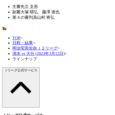
主審
先立 圭吾
副審
大塚 晴弘、藤澤 達也
第４の審判員
山村 将弘
TOP
>
日程・結果
>
明治安田生命Ｊ２リーグ
>
清水 vs 大分 (2023年3月12日)
>
ラインナップ
Ｊリーグ公式サービス