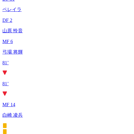
ペレイラ
DF 2
山原 怜音
MF 6
弓場 将輝
81’
81’
MF 14
白崎 凌兵