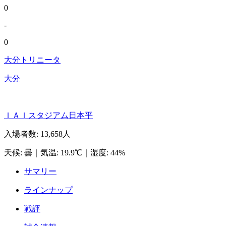
0
-
0
大分トリニータ
大分
ＩＡＩスタジアム日本平
入場者数
:
13,658人
天候
:
曇
｜
気温
:
19.9℃
｜
湿度
:
44%
サマリー
ラインナップ
戦評