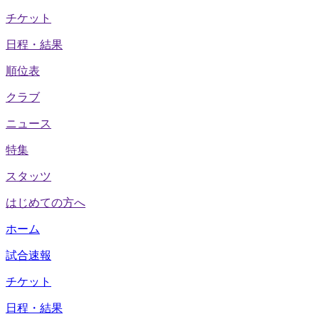
チケット
日程・結果
順位表
クラブ
ニュース
特集
スタッツ
はじめての方へ
ホーム
試合速報
チケット
日程・結果