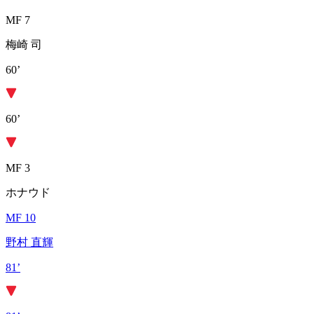
MF 7
梅崎 司
60’
60’
MF 3
ホナウド
MF 10
野村 直輝
81’