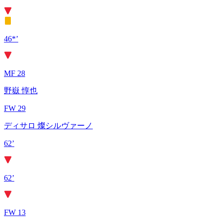
46*’
MF 28
野嶽 惇也
FW 29
ディサロ 燦シルヴァーノ
62’
62’
FW 13