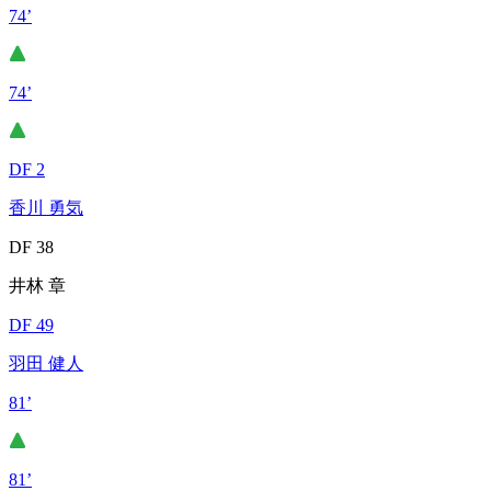
74’
74’
DF 2
香川 勇気
DF 38
井林 章
DF 49
羽田 健人
81’
81’