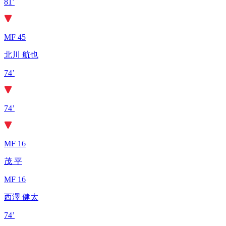
81’
MF 45
北川 航也
74’
74’
MF 16
茂 平
MF 16
西澤 健太
74’