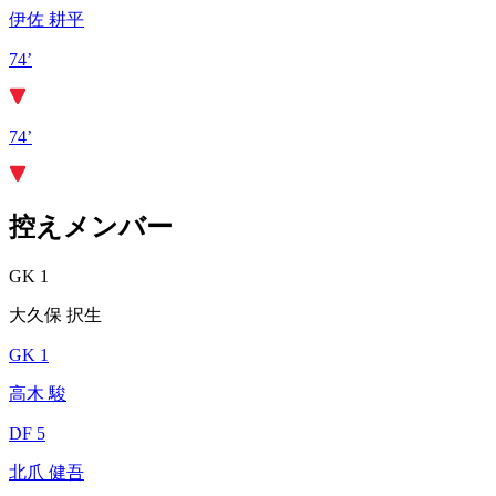
伊佐 耕平
74’
74’
控えメンバー
GK 1
大久保 択生
GK 1
高木 駿
DF 5
北爪 健吾