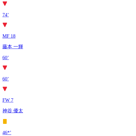
74’
MF 18
藤本 一輝
60’
60’
FW 7
神谷 優太
46*’