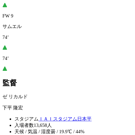
FW 9
サムエル
74’
74’
監督
ゼ リカルド
下平 隆宏
スタジアム
ＩＡＩスタジアム日本平
入場者数
13,658人
天候 / 気温 / 湿度
曇 / 19.9℃ / 44%