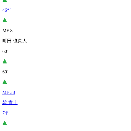
46*’
MF 8
町田 也真人
60’
60’
MF 33
乾 貴士
74’