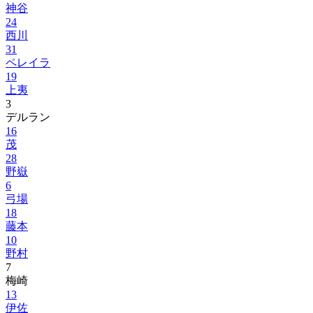
神谷
24
西川
31
ペレイラ
19
上夷
3
デルラン
16
茂
28
野嶽
6
弓場
18
藤本
10
野村
7
梅崎
13
伊佐