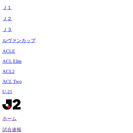
Ｊ１
Ｊ２
Ｊ３
ルヴァンカップ
ACLE
ACL Elite
ACL2
ACL Two
U-21
ホーム
試合速報