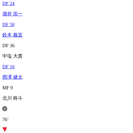
DF 24
酒井 崇一
DF 50
鈴木 義宜
DF 36
中塩 大貴
DF 16
西澤 健太
MF 9
北川 柊斗
76’