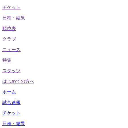
チケット
日程・結果
順位表
クラブ
ニュース
特集
スタッツ
はじめての方へ
ホーム
試合速報
チケット
日程・結果