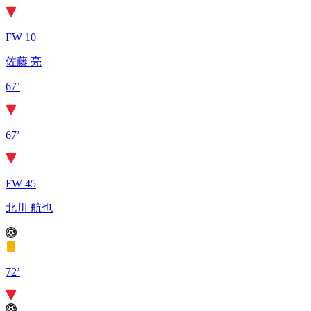
FW 10
佐藤 亮
67’
67’
FW 45
北川 航也
72’