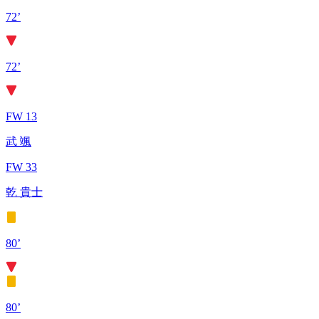
72’
72’
FW 13
武 颯
FW 33
乾 貴士
80’
80’