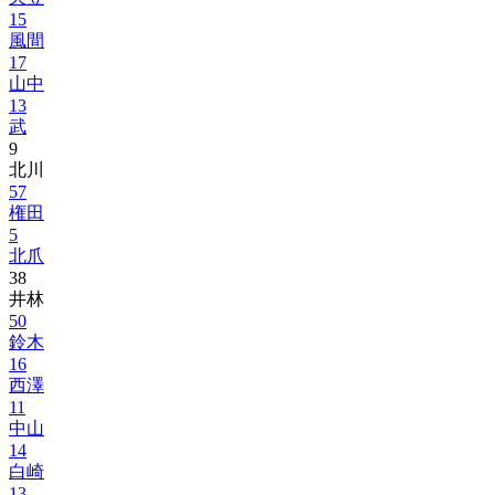
15
風間
17
山中
13
武
9
北川
57
権田
5
北爪
38
井林
50
鈴木
16
西澤
11
中山
14
白崎
13