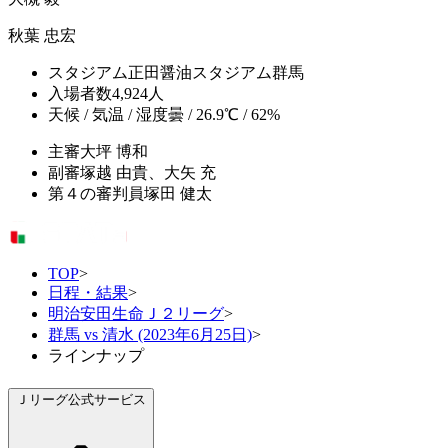
秋葉 忠宏
スタジアム
正田醤油スタジアム群馬
入場者数
4,924人
天候 / 気温 / 湿度
曇 / 26.9℃ / 62%
主審
大坪 博和
副審
塚越 由貴、大矢 充
第４の審判員
塚田 健太
TOP
>
日程・結果
>
明治安田生命Ｊ２リーグ
>
群馬 vs 清水 (2023年6月25日)
>
ラインナップ
Ｊリーグ公式サービス