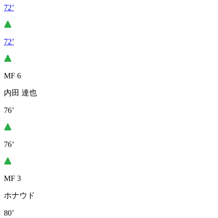
72’
72’
MF 6
内田 達也
76’
76’
MF 3
ホナウド
80’