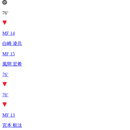
76’
MF 14
白崎 凌兵
MF 15
風間 宏希
76’
76’
MF 13
宮本 航汰