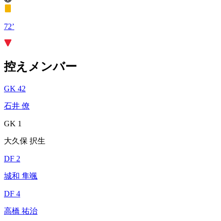
72’
控えメンバー
GK 42
石井 僚
GK 1
大久保 択生
DF 2
城和 隼颯
DF 4
高橋 祐治