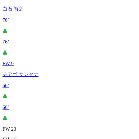
白石 智之
76’
76’
FW 9
チアゴ サンタナ
66’
66’
FW 23