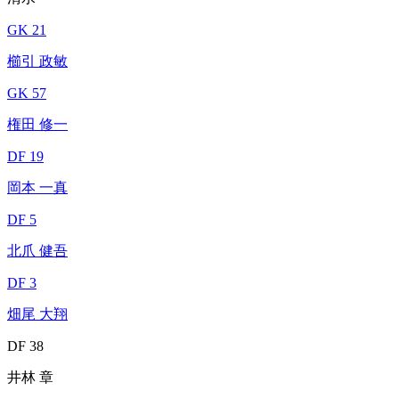
GK 21
櫛引 政敏
GK 57
権田 修一
DF 19
岡本 一真
DF 5
北爪 健吾
DF 3
畑尾 大翔
DF 38
井林 章