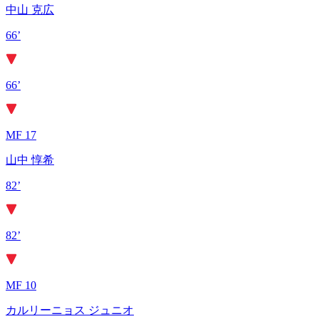
中山 克広
66’
66’
MF 17
山中 惇希
82’
82’
MF 10
カルリーニョス ジュニオ