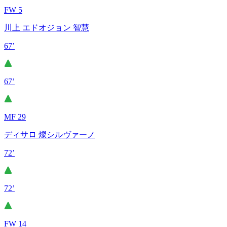
FW 5
川上 エドオジョン 智慧
67’
67’
MF 29
ディサロ 燦シルヴァーノ
72’
72’
FW 14