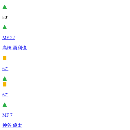
80’
MF 22
高橋 勇利也
67’
67’
MF 7
神谷 優太