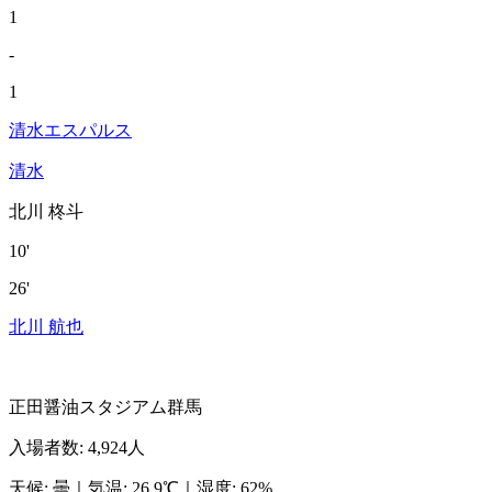
1
-
1
清水エスパルス
清水
北川 柊斗
10'
26'
北川 航也
正田醤油スタジアム群馬
入場者数
:
4,924人
天候
:
曇
｜
気温
:
26.9℃
｜
湿度
:
62%