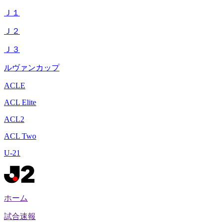
Ｊ１
Ｊ２
Ｊ３
ルヴァンカップ
ACLE
ACL Elite
ACL2
ACL Two
U-21
ホーム
試合速報