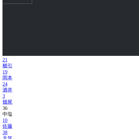
21
櫛引
19
岡本
24
酒井
3
畑尾
36
中塩
10
佐藤
38
天笠