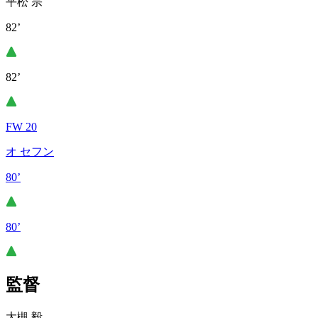
平松 宗
82’
82’
FW 20
オ セフン
80’
80’
監督
大槻 毅