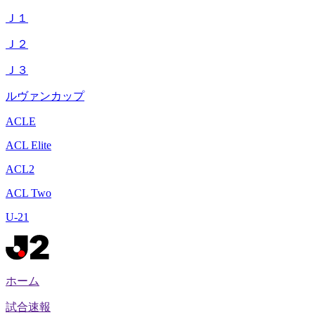
Ｊ１
Ｊ２
Ｊ３
ルヴァンカップ
ACLE
ACL Elite
ACL2
ACL Two
U-21
ホーム
試合速報