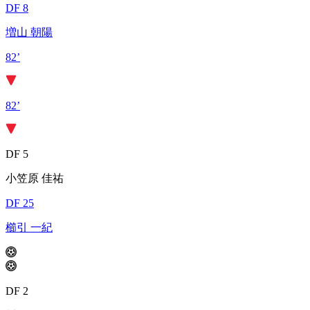
DF 8
増山 朝陽
82’
82’
DF 5
小笠原 佳祐
DF 25
櫛引 一紀
DF 2