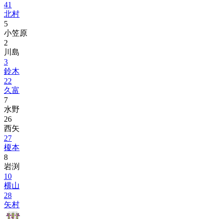
41
北村
5
小笠原
2
川島
3
鈴木
22
久富
7
水野
26
西矢
27
榎本
8
岩渕
10
横山
28
矢村