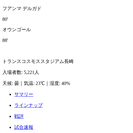
フアンマ デルガド
80'
オウンゴール
88'
トランスコスモススタジアム長崎
入場者数
:
5,221人
天候
:
曇
｜
気温
:
23℃
｜
湿度
:
40%
サマリー
ラインナップ
戦評
試合速報