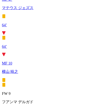
マテウス ジェズス
64’
64’
MF 10
横山 暁之
FW 9
フアンマ デルガド