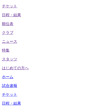
チケット
日程・結果
順位表
クラブ
ニュース
特集
スタッツ
はじめての方へ
ホーム
試合速報
チケット
日程・結果