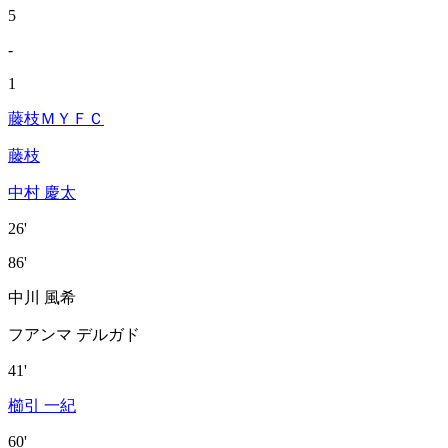
5
-
1
藤枝ＭＹＦＣ
藤枝
中村 慶太
26'
86'
中川 風希
フアンマ デルガド
41'
櫛引 一紀
60'