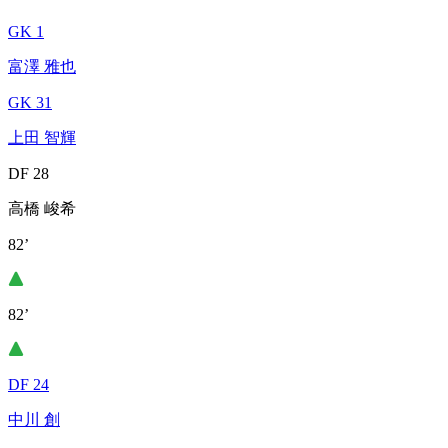
GK 1
富澤 雅也
GK 31
上田 智輝
DF 28
高橋 峻希
82’
82’
DF 24
中川 創