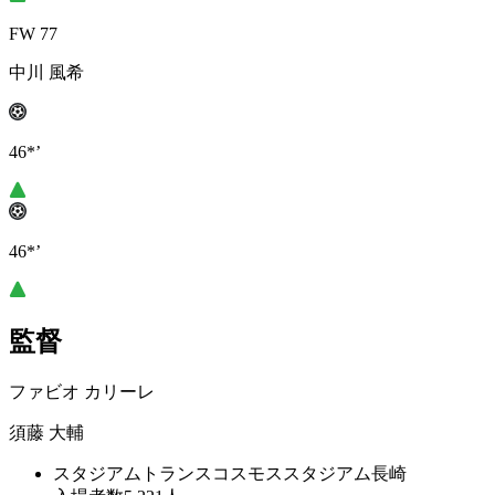
FW 77
中川 風希
46*’
46*’
監督
ファビオ カリーレ
須藤 大輔
スタジアム
トランスコスモススタジアム長崎