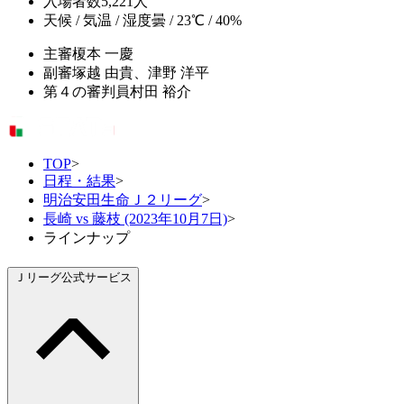
入場者数
5,221人
天候 / 気温 / 湿度
曇 / 23℃ / 40%
主審
榎本 一慶
副審
塚越 由貴、津野 洋平
第４の審判員
村田 裕介
TOP
>
日程・結果
>
明治安田生命Ｊ２リーグ
>
長崎 vs 藤枝 (2023年10月7日)
>
ラインナップ
Ｊリーグ公式サービス