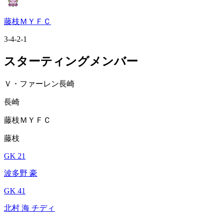
藤枝ＭＹＦＣ
3-4-2-1
スターティングメンバー
Ｖ・ファーレン長崎
長崎
藤枝ＭＹＦＣ
藤枝
GK 21
波多野 豪
GK 41
北村 海 チディ