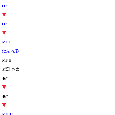
66’
66’
MF 6
鍬先 祐弥
MF 8
岩渕 良太
46*’
46*’
MF 47