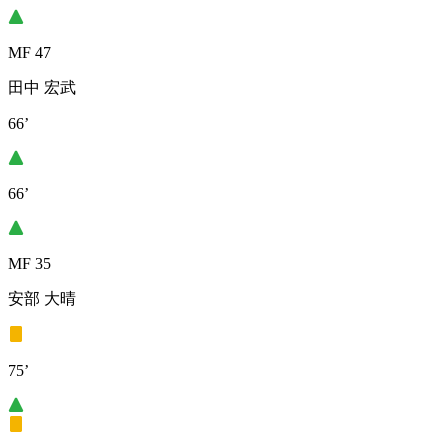
MF 47
田中 宏武
66’
66’
MF 35
安部 大晴
75’