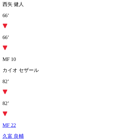
西矢 健人
66’
66’
MF 10
カイオ セザール
82’
82’
MF 22
久富 良輔