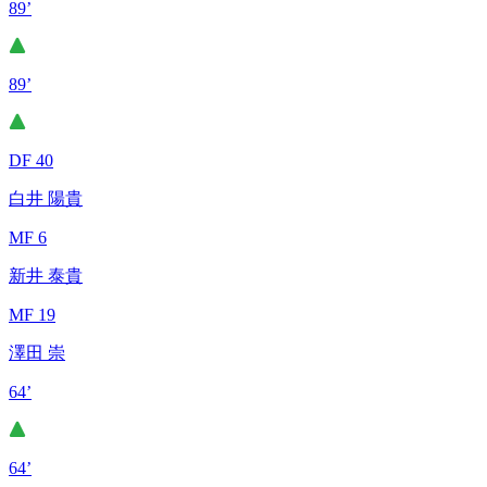
89’
89’
DF 40
白井 陽貴
MF 6
新井 泰貴
MF 19
澤田 崇
64’
64’