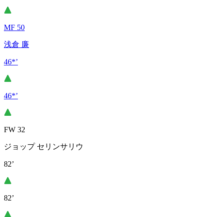
MF 50
浅倉 廉
46*’
46*’
FW 32
ジョップ セリンサリウ
82’
82’