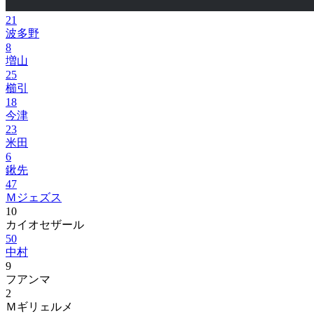
21
波多野
8
増山
25
櫛引
18
今津
23
米田
6
鍬先
47
Ｍジェズス
10
カイオセザール
50
中村
9
フアンマ
2
Ｍギリェルメ