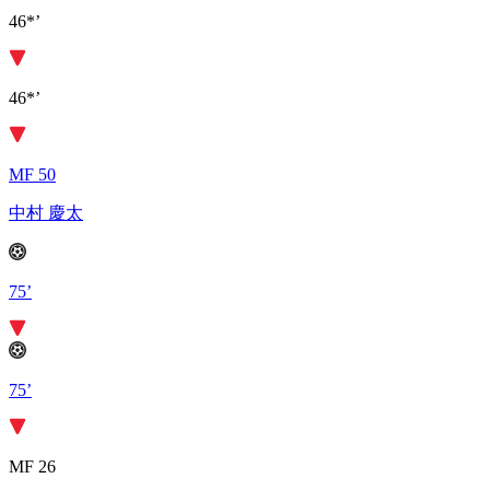
46*’
46*’
MF 50
中村 慶太
75’
75’
MF 26