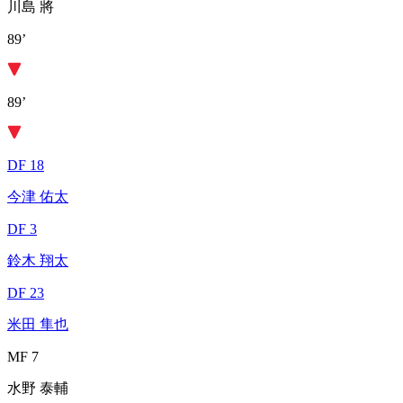
川島 將
89’
89’
DF 18
今津 佑太
DF 3
鈴木 翔太
DF 23
米田 隼也
MF 7
水野 泰輔