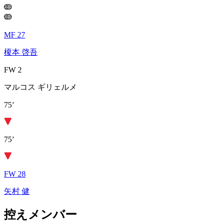
MF 27
榎本 啓吾
FW 2
マルコス ギリェルメ
75’
75’
FW 28
矢村 健
控えメンバー