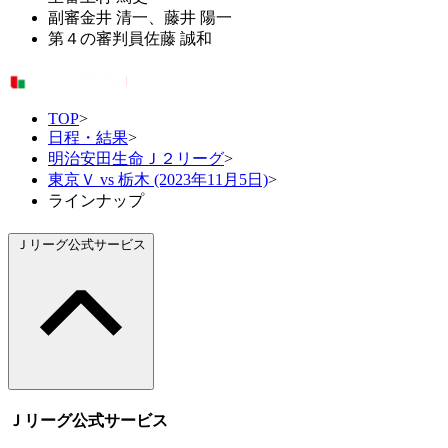
副審
金井 清一、藤井 陽一
第４の審判員
佐藤 誠和
TOP
>
日程・結果
>
明治安田生命Ｊ２リーグ
>
東京Ｖ vs 栃木 (2023年11月5日)
>
ラインナップ
Ｊリーグ公式サービス
Ｊリーグ公式サービス