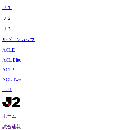
Ｊ１
Ｊ２
Ｊ３
ルヴァンカップ
ACLE
ACL Elite
ACL2
ACL Two
U-21
ホーム
試合速報