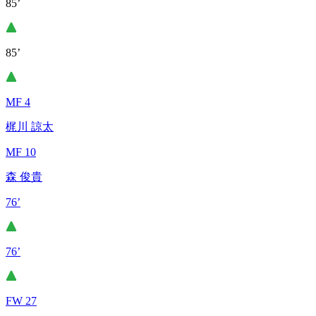
85’
85’
MF 4
梶川 諒太
MF 10
森 俊貴
76’
76’
FW 27