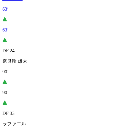
63’
63’
DF 24
奈良輪 雄太
90’
90’
DF 33
ラファエル