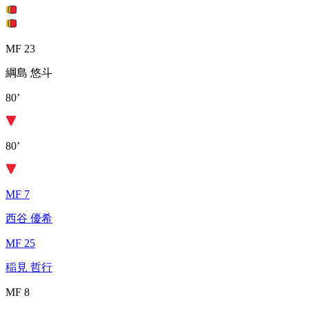
MF 23
綱島 悠斗
80’
80’
MF 7
西谷 優希
MF 25
稲見 哲行
MF 8