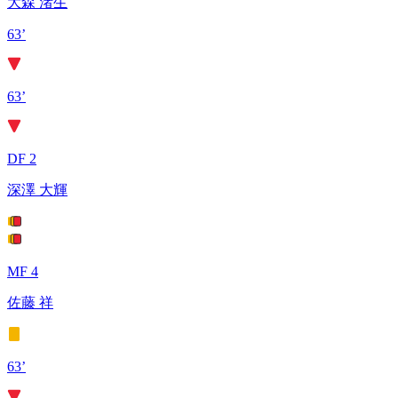
大森 渚生
63’
63’
DF 2
深澤 大輝
MF 4
佐藤 祥
63’