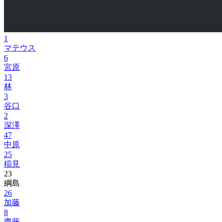
1
マテウス
6
宮原
13
林
3
谷口
2
深澤
47
中原
25
稲見
23
綱島
26
加藤
8
齋藤