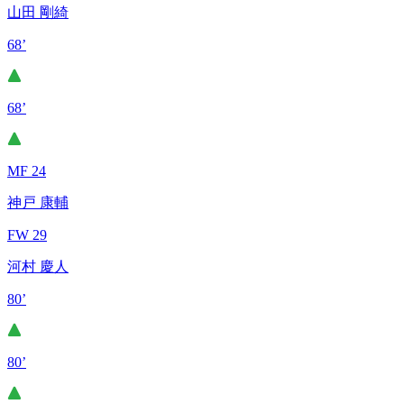
山田 剛綺
68’
68’
MF 24
神戸 康輔
FW 29
河村 慶人
80’
80’