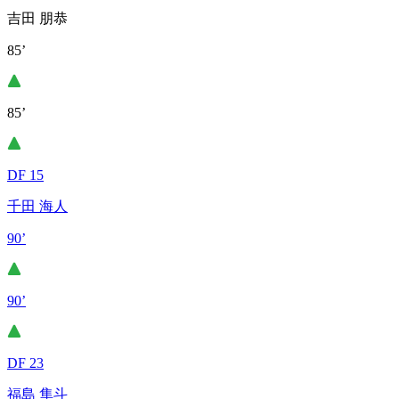
吉田 朋恭
85’
85’
DF 15
千田 海人
90’
90’
DF 23
福島 隼斗