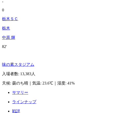
-
0
栃木ＳＣ
栃木
中原 輝
82'
味の素スタジアム
入場者数
:
13,383人
天候
:
曇のち晴
｜
気温
:
23.6℃
｜
湿度
:
41%
サマリー
ラインナップ
戦評