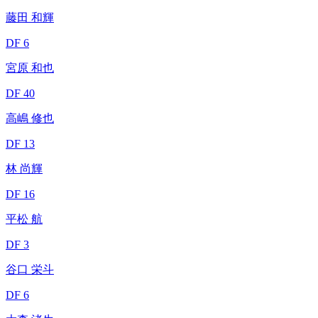
藤田 和輝
DF 6
宮原 和也
DF 40
高嶋 修也
DF 13
林 尚輝
DF 16
平松 航
DF 3
谷口 栄斗
DF 6