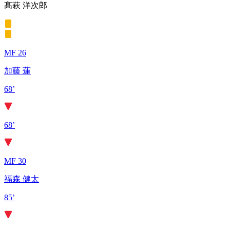
髙萩 洋次郎
MF 26
加藤 蓮
68’
68’
MF 30
福森 健太
85’