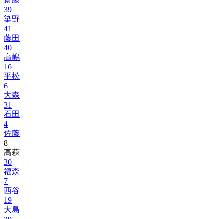
39
染野
41
藤田
40
高嶋
16
平松
6
大森
31
石田
4
佐藤
8
高萩
30
福森
7
西谷
19
大島