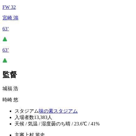
FW 32
宮崎 鴻
63’
63’
監督
城福 浩
時崎 悠
スタジアム
味の素スタジアム
入場者数
13,383人
天候 / 気温 / 湿度
曇のち晴 / 23.6℃ / 41%
主審
上村 篤史