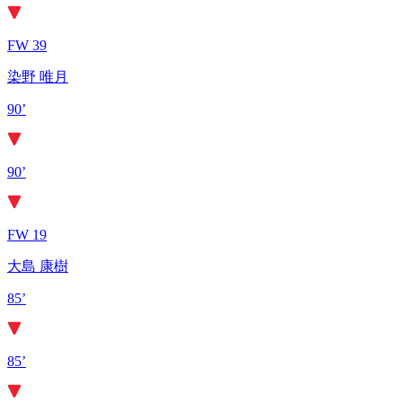
FW 39
染野 唯月
90’
90’
FW 19
大島 康樹
85’
85’