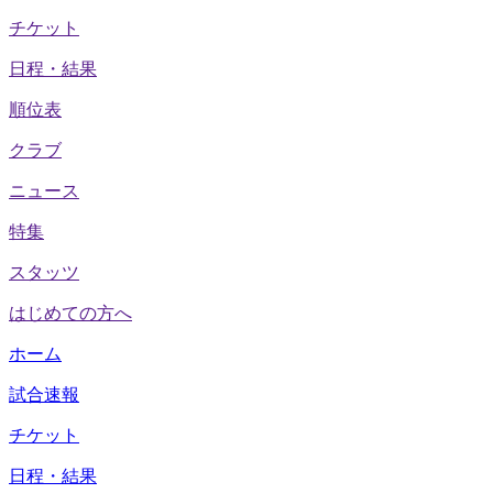
チケット
日程・結果
順位表
クラブ
ニュース
特集
スタッツ
はじめての方へ
ホーム
試合速報
チケット
日程・結果