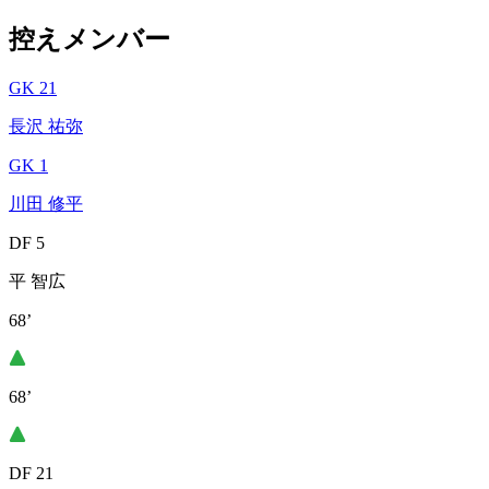
控えメンバー
GK 21
長沢 祐弥
GK 1
川田 修平
DF 5
平 智広
68’
68’
DF 21