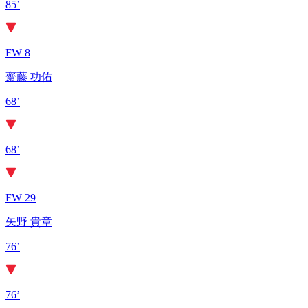
85’
FW 8
齋藤 功佑
68’
68’
FW 29
矢野 貴章
76’
76’