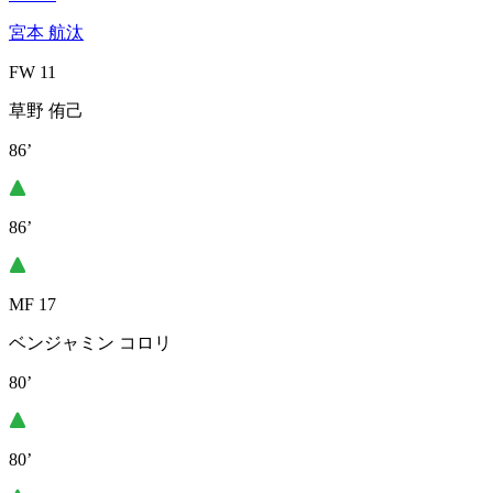
宮本 航汰
FW 11
草野 侑己
86’
86’
MF 17
ベンジャミン コロリ
80’
80’