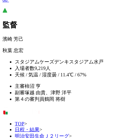
監督
濱崎 芳己
秋葉 忠宏
スタジアム
ケーズデンキスタジアム水戸
入場者数
9,219人
天候 / 気温 / 湿度
曇 / 11.4℃ / 67%
主審
柿沼 亨
副審
塚越 由貴、津野 洋平
第４の審判員
鶴岡 将樹
TOP
>
日程・結果
>
明治安田生命Ｊ２リーグ
>