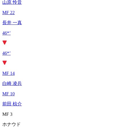
山原 怜音
MF 22
長井 一真
46*’
46*’
MF 14
白崎 凌兵
MF 10
前田 椋介
MF 3
ホナウド