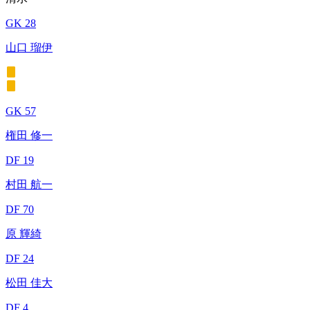
GK 28
山口 瑠伊
GK 57
権田 修一
DF 19
村田 航一
DF 70
原 輝綺
DF 24
松田 佳大
DF 4