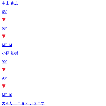
中山 克広
68’
68’
MF 14
小原 基樹
90’
90’
MF 10
カルリーニョス ジュニオ