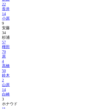
22
長井
14
小原
9
安藤
34
杉浦
57
権田
70
原
4
高橋
50
鈴木
2
山原
14
白崎
3
ホナウド
11