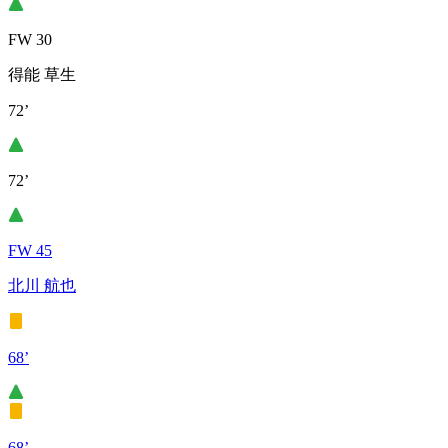
FW 30
得能 草生
72’
72’
FW 45
北川 航也
68’
68’