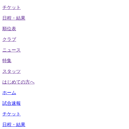
チケット
日程・結果
順位表
クラブ
ニュース
特集
スタッツ
はじめての方へ
ホーム
試合速報
チケット
日程・結果