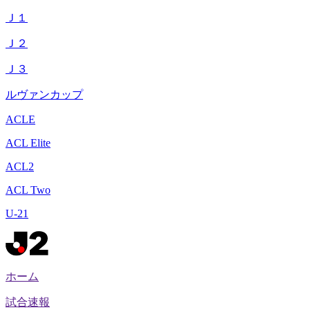
Ｊ１
Ｊ２
Ｊ３
ルヴァンカップ
ACLE
ACL Elite
ACL2
ACL Two
U-21
ホーム
試合速報