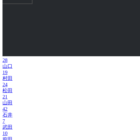
28
山口
19
村田
24
松田
21
山田
42
石井
7
武田
10
前田