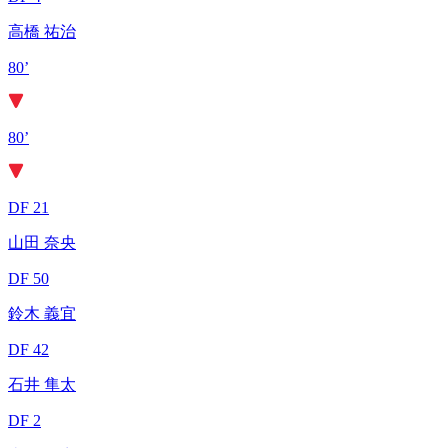
高橋 祐治
80’
80’
DF 21
山田 奈央
DF 50
鈴木 義宜
DF 42
石井 隼太
DF 2