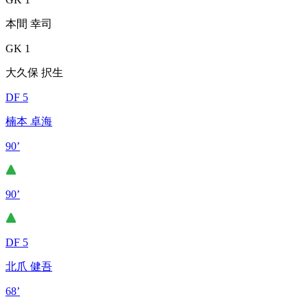
本間 幸司
GK 1
大久保 択生
DF 5
楠本 卓海
90’
90’
DF 5
北爪 健吾
68’