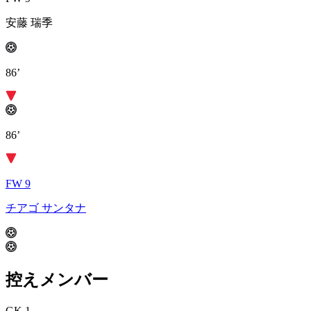
安藤 瑞季
86’
86’
FW 9
チアゴ サンタナ
控えメンバー
GK 1