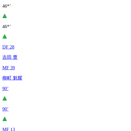
46*’
46*’
DF 28
吉田 豊
MF 39
柳町 魁耀
90’
90’
MF 13