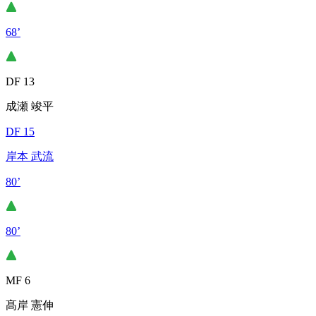
68’
DF 13
成瀬 竣平
DF 15
岸本 武流
80’
80’
MF 6
髙岸 憲伸