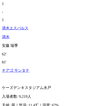
1
-
1
清水エスパルス
清水
安藤 瑞季
62'
81'
チアゴ サンタナ
ケーズデンキスタジアム水戸
入場者数
:
9,219人
天候
:
曇
｜
気温
:
11.4℃
｜
湿度
:
67%