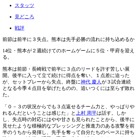
スタッツ
見どころ
戦評
前節は前半に３失点。熊本は先手必勝の流れに持ち込めるか
14位・熊本が２週続けてのホームゲームに５位・甲府を迎え
る。
熊本は前節・長崎戦で前半に３点のリードを許す苦しい展
開。後半に入って立て続けに得点を奪い、１点差に迫った
が、セットプレーから失点。終盤に
神代 慶人
が３試合連続
となる今季４点目を挙げたものの、追いつくには至らず敗れ
た。
「０－３の状況からでも３点返せるチーム力と、やっぱりや
れるんだということは感じた」と
上村 周平
は話す。しか
し、失点時の対応にはやや甘さも見られたことから、後半に
見せたような積極的なプレッシングと推進力のある攻撃を前
半のうちから発揮し、先手を奪って自分たちのペースに持ち