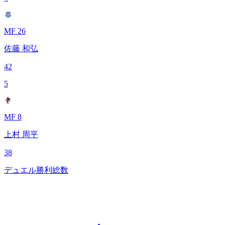
MF 26
佐藤 和弘
42
5
MF 8
上村 周平
38
デュエル勝利総数