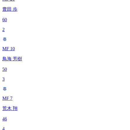
豊田 歩
60
2
MF 10
鳥海 芳樹
50
3
MF 7
荒木 翔
46
4