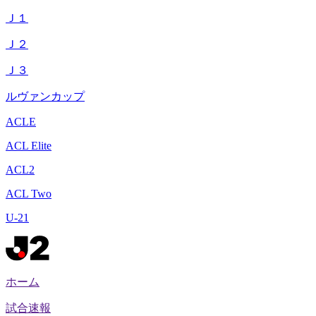
Ｊ１
Ｊ２
Ｊ３
ルヴァンカップ
ACLE
ACL Elite
ACL2
ACL Two
U-21
ホーム
試合速報