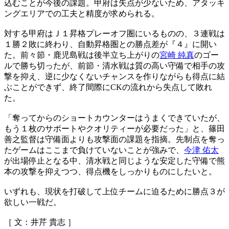
込むことが今後の課題。甲府は失点が少ないため、アタッキ
ングエリアでの工夫と精度が求められる。
対する甲府はＪ１昇格プレーオフ圏にいるものの、３連戦は
１勝２敗に終わり、自動昇格圏との勝点差が『４』に開い
た。前々節・鹿児島戦は後半立ち上がりの
宮崎 純真
のゴー
ルで勝ち切ったが、前節・清水戦は質の高い守備で相手の攻
撃を抑え、逆に少なくないチャンスを作りながらも得点に結
ぶことができず、終了間際にCKの流れから失点して敗れ
た。
「奪ってからのショートカウンターはうまくできていたが、
もう１枚のサポートやクオリティーが必要だった」と、篠田
善之監督は守備面よりも攻撃面の課題を指摘。先制点を奪っ
たゲームはここまで負けていないことが強みで、
今津 佑太
が出場停止となる中、清水戦と同じような安定した守備で熊
本の攻撃を抑えつつ、得点機をしっかりものにしたいと。
いずれも、現状を打破して上位チームに迫るために勝点３が
欲しい一戦だ。
［ 文：井芹 貴志 ］