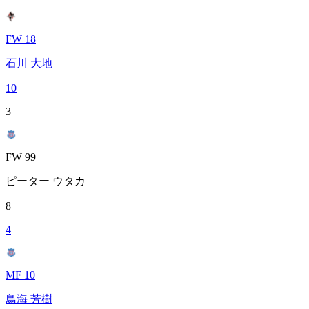
FW 18
石川 大地
10
3
FW 99
ピーター ウタカ
8
4
MF 10
鳥海 芳樹