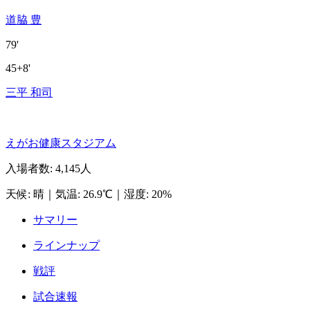
道脇 豊
79'
45+8'
三平 和司
えがお健康スタジアム
入場者数
:
4,145人
天候
:
晴
｜
気温
:
26.9℃
｜
湿度
:
20%
サマリー
ラインナップ
戦評
試合速報