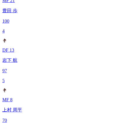
MF 21
豊田 歩
100
4
DF 13
岩下 航
97
5
MF 8
上村 周平
70