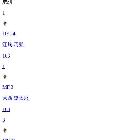
成績
1
DF 24
江﨑 巧朗
103
1
MF 3
大西 遼太郎
103
3