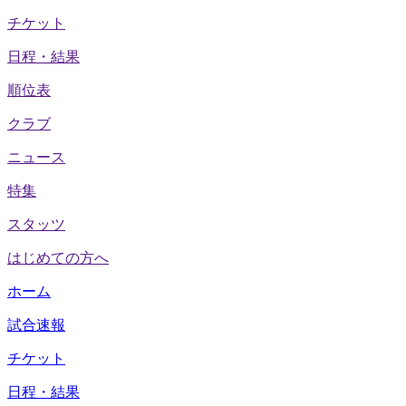
チケット
日程・結果
順位表
クラブ
ニュース
特集
スタッツ
はじめての方へ
ホーム
試合速報
チケット
日程・結果