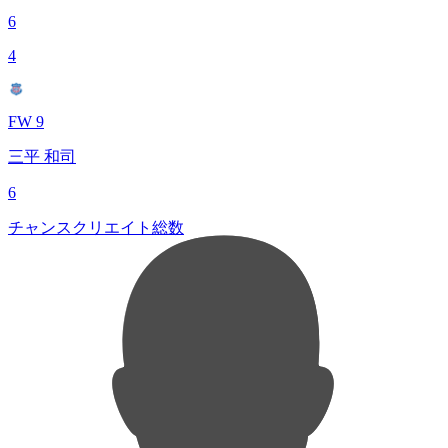
6
4
FW 9
三平 和司
6
チャンスクリエイト総数