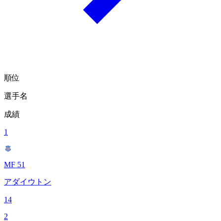
順位
選手名
成績
1
MF 51
アダイウトン
14
2