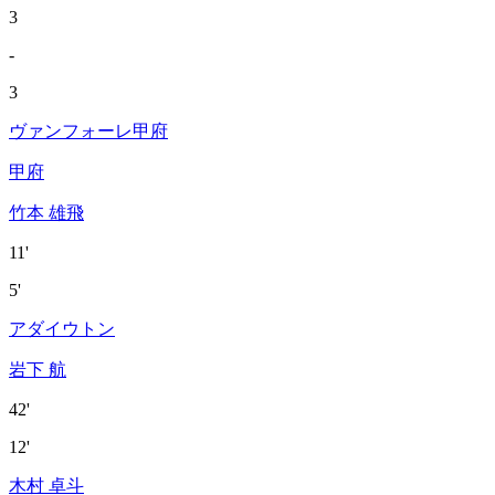
3
-
3
ヴァンフォーレ甲府
甲府
竹本 雄飛
11'
5'
アダイウトン
岩下 航
42'
12'
木村 卓斗