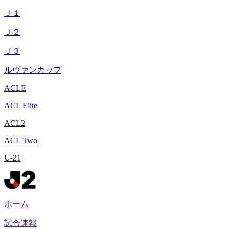
Ｊ１
Ｊ２
Ｊ３
ルヴァンカップ
ACLE
ACL Elite
ACL2
ACL Two
U-21
ホーム
試合速報