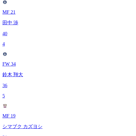
MF 21
田中 渉
40
4
FW 34
鈴木 翔大
36
5
MF 19
シマブク カズヨシ