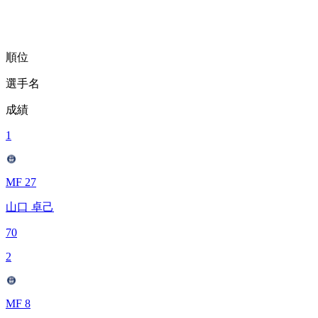
順位
選手名
成績
1
MF 27
山口 卓己
70
2
MF 8