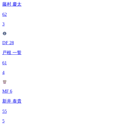
藤村 慶太
62
3
DF 28
戸根 一誓
61
4
MF 6
新井 泰貴
55
5