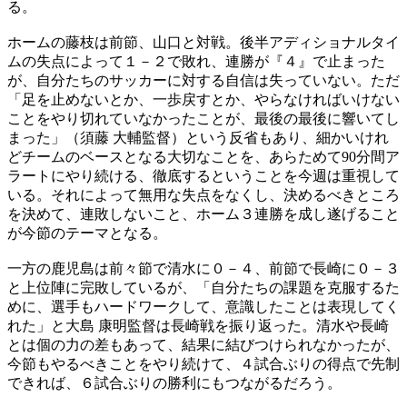
る。
ホームの藤枝は前節、山口と対戦。後半アディショナルタイ
ムの失点によって１－２で敗れ、連勝が『４』で止まった
が、自分たちのサッカーに対する自信は失っていない。ただ
「足を止めないとか、一歩戻すとか、やらなければいけない
ことをやり切れていなかったことが、最後の最後に響いてし
まった」（須藤 大輔監督）という反省もあり、細かいけれ
どチームのベースとなる大切なことを、あらためて90分間ア
ラートにやり続ける、徹底するということを今週は重視して
いる。それによって無用な失点をなくし、決めるべきところ
を決めて、連敗しないこと、ホーム３連勝を成し遂げること
が今節のテーマとなる。
一方の鹿児島は前々節で清水に０－４、前節で長崎に０－３
と上位陣に完敗しているが、「自分たちの課題を克服するた
めに、選手もハードワークして、意識したことは表現してく
れた」と大島 康明監督は長崎戦を振り返った。清水や長崎
とは個の力の差もあって、結果に結びつけられなかったが、
今節もやるべきことをやり続けて、４試合ぶりの得点で先制
できれば、６試合ぶりの勝利にもつながるだろう。