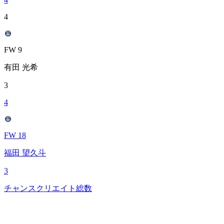
4
FW 9
有田 光希
3
4
FW 18
福田 望久斗
3
チャンスクリエイト総数