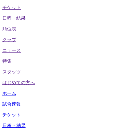
チケット
日程・結果
順位表
クラブ
ニュース
特集
スタッツ
はじめての方へ
ホーム
試合速報
チケット
日程・結果