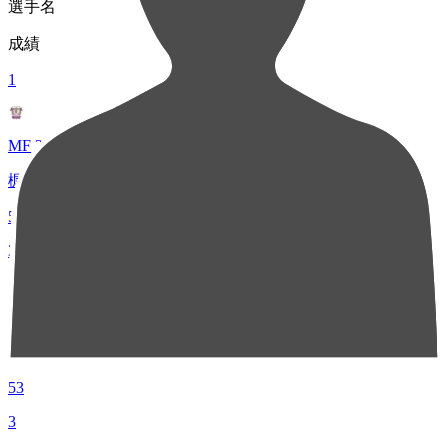
選手名
成績
1
MF 23
梶川 諒太
58
2
MF 8
藤村 慶太
53
3