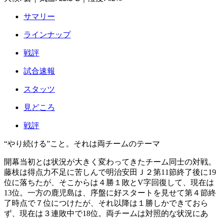
サマリー
ラインナップ
戦評
試合速報
スタッツ
見どころ
戦評
“やり続ける”こと。それは両チームのテーマ
開幕当初とは状況が大きく変わってきたチーム同士の対戦。
藤枝は得点力不足に苦しんで明治安田Ｊ２第11節終了後に19
位に落ちたが、そこからは４勝１敗とV字回復して、現在は
13位。一方の鹿児島は、序盤に好スタートを見せて第４節終
了時点で７位につけたが、それ以降は１勝しかできておら
ず、現在は３連敗中で18位。両チームは対照的な状況にあ