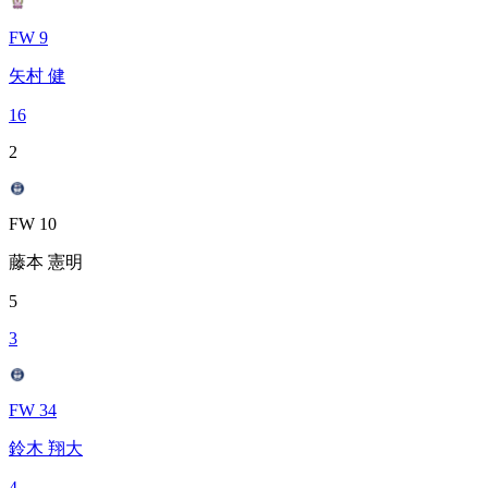
FW 9
矢村 健
16
2
FW 10
藤本 憲明
5
3
FW 34
鈴木 翔大
4