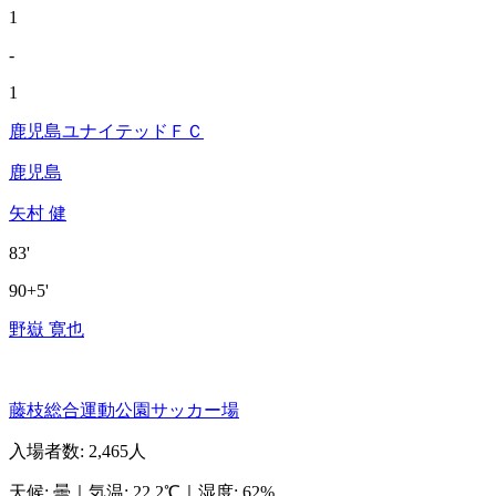
1
-
1
鹿児島ユナイテッドＦＣ
鹿児島
矢村 健
83'
90+5'
野嶽 寛也
藤枝総合運動公園サッカー場
入場者数
:
2,465人
天候
:
曇
｜
気温
:
22.2℃
｜
湿度
:
62%