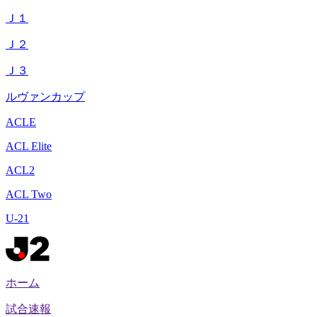
Ｊ１
Ｊ２
Ｊ３
ルヴァンカップ
ACLE
ACL Elite
ACL2
ACL Two
U-21
ホーム
試合速報