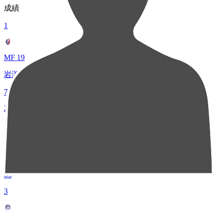
成績
1
MF 19
岩渕 弘人
70
2
MF 42
イサカ ゼイン
63
3