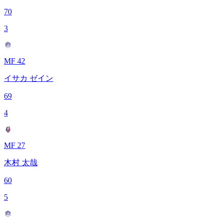
70
3
MF 42
イサカ ゼイン
69
4
MF 27
木村 太哉
60
5