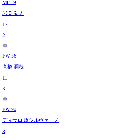
MF 19
岩渕 弘人
13
2
FW 36
高橋 潤哉
11
3
FW 90
ディサロ 燦シルヴァーノ
8