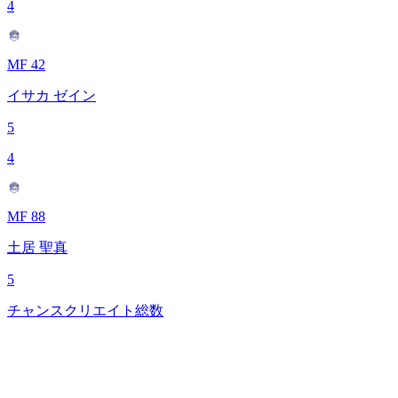
4
MF 42
イサカ ゼイン
5
4
MF 88
土居 聖真
5
チャンスクリエイト総数