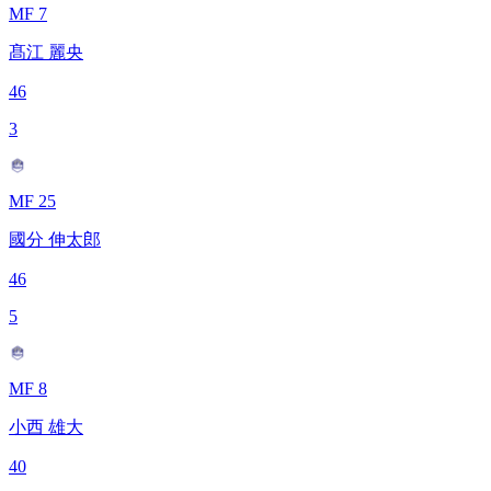
MF 7
髙江 麗央
46
3
MF 25
國分 伸太郎
46
5
MF 8
小西 雄大
40