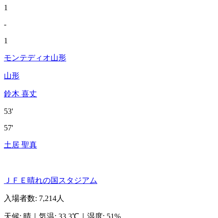
1
-
1
モンテディオ山形
山形
鈴木 喜丈
53'
57'
土居 聖真
ＪＦＥ晴れの国スタジアム
入場者数
:
7,214人
天候
:
晴
｜
気温
:
33.3℃
｜
湿度
:
51%