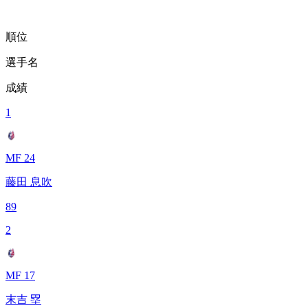
順位
選手名
成績
1
MF 24
藤田 息吹
89
2
MF 17
末吉 塁