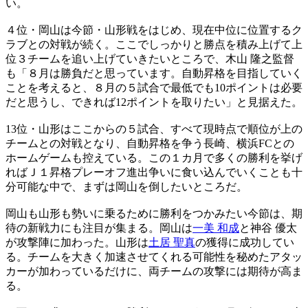
い。
４位・岡山は今節・山形戦をはじめ、現在中位に位置するク
ラブとの対戦が続く。ここでしっかりと勝点を積み上げて上
位３チームを追い上げていきたいところで、木山 隆之監督
も「８月は勝負だと思っています。自動昇格を目指していく
ことを考えると、８月の５試合で最低でも10ポイントは必要
だと思うし、できれば12ポイントを取りたい」と見据えた。
13位・山形はここからの５試合、すべて現時点で順位が上の
チームとの対戦となり、自動昇格を争う長崎、横浜FCとの
ホームゲームも控えている。この１カ月で多くの勝利を挙げ
ればＪ１昇格プレーオフ進出争いに食い込んでいくことも十
分可能な中で、まずは岡山を倒したいところだ。
岡山も山形も勢いに乗るために勝利をつかみたい今節は、期
待の新戦力にも注目が集まる。岡山は
一美 和成
と神谷 優太
が攻撃陣に加わった。山形は
土居 聖真
の獲得に成功してい
る。チームを大きく加速させてくれる可能性を秘めたアタッ
カーが加わっているだけに、両チームの攻撃には期待が高ま
る。