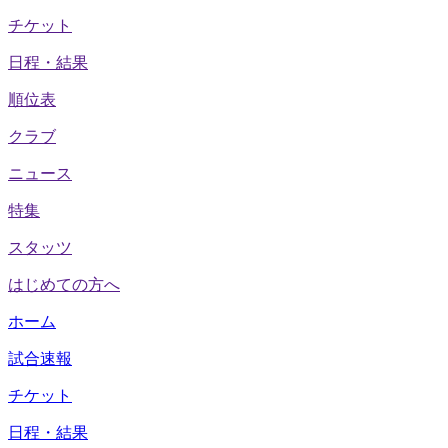
チケット
日程・結果
順位表
クラブ
ニュース
特集
スタッツ
はじめての方へ
ホーム
試合速報
チケット
日程・結果