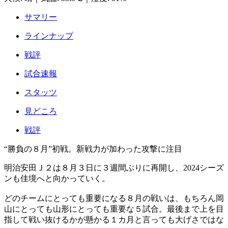
サマリー
ラインナップ
戦評
試合速報
スタッツ
見どころ
戦評
“勝負の８月”初戦。新戦力が加わった攻撃に注目
明治安田Ｊ２は８月３日に３週間ぶりに再開し、2024シーズ
ンも佳境へと向かっていく。
どのチームにとっても重要になる８月の戦いは、もちろん岡
山にとっても山形にとっても重要な５試合。最後まで上を目
指して戦い抜けるかが懸かる１カ月と言っても大げさではな