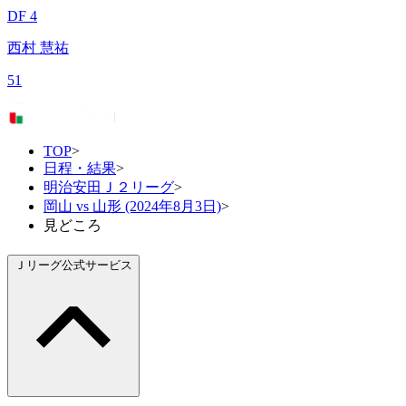
DF 4
西村 慧祐
51
TOP
>
日程・結果
>
明治安田Ｊ２リーグ
>
岡山 vs 山形 (2024年8月3日)
>
見どころ
Ｊリーグ公式サービス