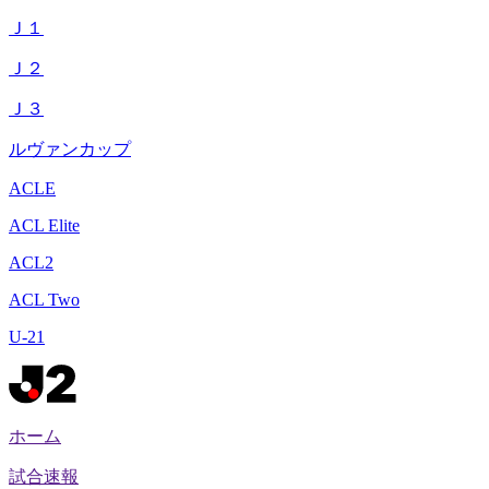
Ｊ１
Ｊ２
Ｊ３
ルヴァンカップ
ACLE
ACL Elite
ACL2
ACL Two
U-21
ホーム
試合速報