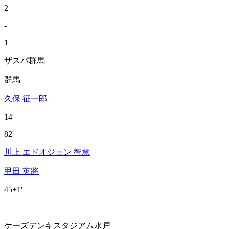
2
-
1
ザスパ群馬
群馬
久保 征一郎
14'
82'
川上 エドオジョン 智慧
甲田 英將
45+1'
ケーズデンキスタジアム水戸