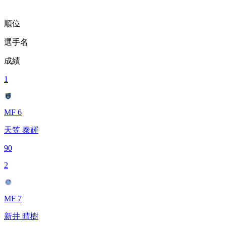
順位
選手名
成績
1
MF 6
天笠 泰輝
90
2
MF 7
新井 晴樹