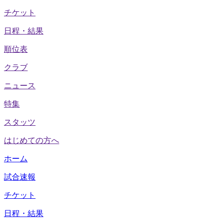
チケット
日程・結果
順位表
クラブ
ニュース
特集
スタッツ
はじめての方へ
ホーム
試合速報
チケット
日程・結果