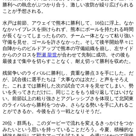
勝利への執念がぶつかり合う、激しい攻防が繰り広げられる
ことが予想される。
水戸は前節、アウェイで熊本に勝利して、16位に浮上。なか
なかハイプレスを掛けられず、熊本にボールを持たれる時間
が長くなってしまったものの、チーム一体となって粘り強い
守備を見せ、ゴールを許さなかった。そして後半開始早々に
自陣からのビルドアップで熊本の守備組織を崩し、左サイド
からのクロスを
野瀬 龍世
が合わせて先制に成功。その後も
最後まで集中を切らすことなく、耐え切って勝利を収めた。
残留争いのライバルに勝利し、貴重な勝点３を手にした。だ
が、試合後に選手たちは「大事なのは次だ」と声をそろえ
た。これまでは勝利した次の試合でスキを見せてしまい、勢
いを失ってきただけに、同じことをもう繰り返してはいけな
い。前節以上の粘り強さとアグレッシブさを体現して北関東
のライバルから勝利をつかみ、さらなる勢いを手に入れるこ
とができるか。今後を占う一戦となりそうだ。
20位・群馬も、このダービーで流れを変えるきっかけをつか
みたいという思いを持っていることだろう。今夏、積極的な
補強を敢行して戦力アップを試みると、今週にはかつて守備