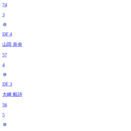
74
3
DF 4
山田 奈央
57
4
DF 3
大崎 航詩
56
5