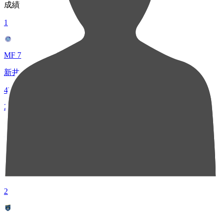
成績
1
MF 7
新井 晴樹
42
2
DF 3
大崎 航詩
35
2