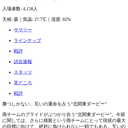
入場者数
:
4,158人
天候
:
曇
｜
気温
:
27.7℃
｜
湿度
:
82%
サマリー
ラインナップ
戦評
試合速報
スタッツ
見どころ
戦評
勝つしかない。互いの運命を占う“北関東ダービー”
両チームのプライドがぶつかり合う“北関東ダービー”。今節
に関しては、さらに残留という両チームにとって現状の最大
の目標に向けて、絶対に負けられない一戦でもある。互いの