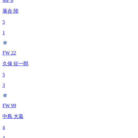
MF 8
落合 陸
5
1
FW 22
久保 征一郎
5
3
FW 99
中島 大嘉
4
4