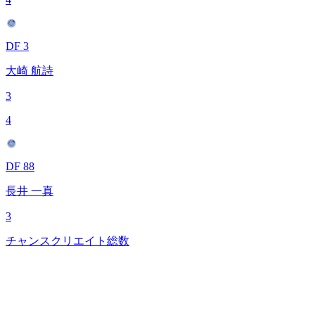
DF 3
大崎 航詩
3
4
DF 88
長井 一真
3
チャンスクリエイト総数