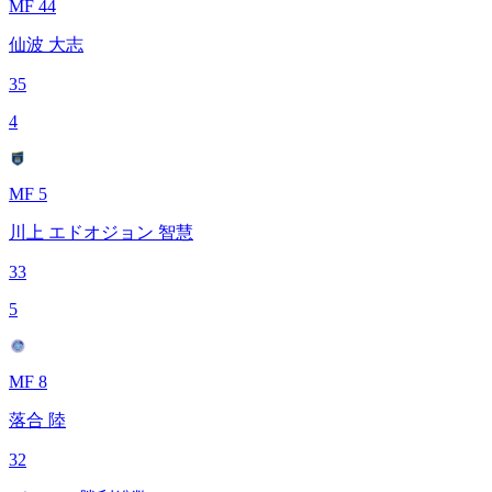
MF 44
仙波 大志
35
4
MF 5
川上 エドオジョン 智慧
33
5
MF 8
落合 陸
32