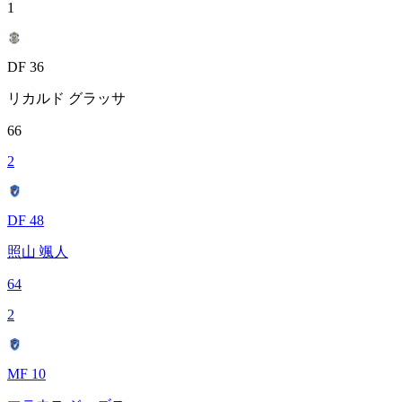
1
DF 36
リカルド グラッサ
66
2
DF 48
照山 颯人
64
2
MF 10