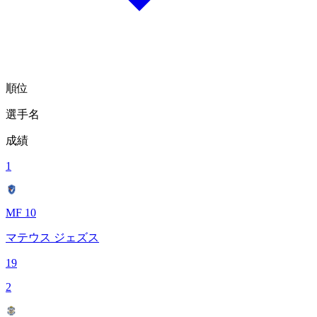
順位
選手名
成績
1
MF 10
マテウス ジェズス
19
2