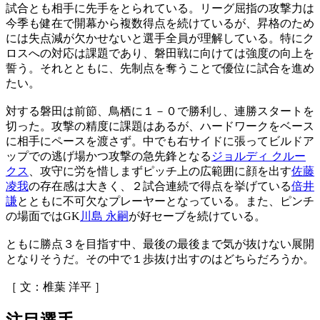
試合とも相手に先手をとられている。リーグ屈指の攻撃力は
今季も健在で開幕から複数得点を続けているが、昇格のため
には失点減が欠かせないと選手全員が理解している。特にク
ロスへの対応は課題であり、磐田戦に向けては強度の向上を
誓う。それとともに、先制点を奪うことで優位に試合を進め
たい。
対する磐田は前節、鳥栖に１－０で勝利し、連勝スタートを
切った。攻撃の精度に課題はあるが、ハードワークをベース
に相手にペースを渡さず。中でも右サイドに張ってビルドア
ップでの逃げ場かつ攻撃の急先鋒となる
ジョルディ クルー
クス
、攻守に労を惜しまずピッチ上の広範囲に顔を出す
佐藤
凌我
の存在感は大きく、２試合連続で得点を挙げている
倍井
謙
とともに不可欠なプレーヤーとなっている。また、ピンチ
の場面ではGK
川島 永嗣
が好セーブを続けている。
ともに勝点３を目指す中、最後の最後まで気が抜けない展開
となりそうだ。その中で１歩抜け出すのはどちらだろうか。
［ 文：椎葉 洋平 ］