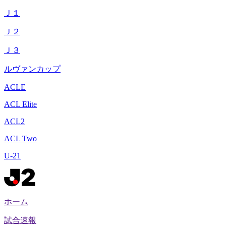
Ｊ１
Ｊ２
Ｊ３
ルヴァンカップ
ACLE
ACL Elite
ACL2
ACL Two
U-21
ホーム
試合速報