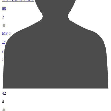
68
2
MF 7
上原 力也
48
3
DF 17
高畑 奎汰
42
4