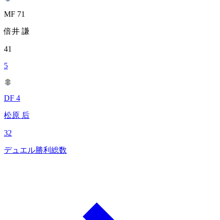
MF 71
倍井 謙
41
5
DF 4
松原 后
32
デュエル勝利総数