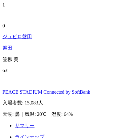
1
-
0
ジュビロ磐田
磐田
笠柳 翼
63'
PEACE STADIUM Connected by SoftBank
入場者数
:
15,083人
天候
:
曇
｜
気温
:
20℃
｜
湿度
:
64%
サマリー
ラインナップ