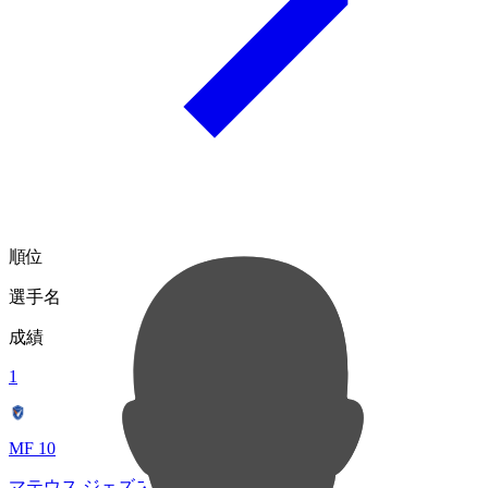
順位
選手名
成績
1
MF 10
マテウス ジェズス