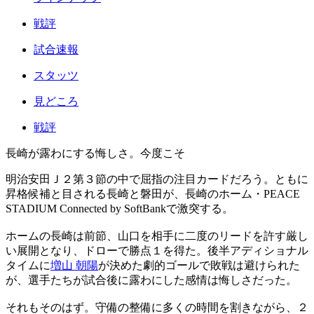
戦評
試合速報
スタッツ
見どころ
戦評
長崎が露わにする悔しさ。今度こそ
明治安田Ｊ２第３節の中で屈指の注目カードだろう。ともに
昇格候補と目される長崎と磐田が、長崎のホーム・PEACE
STADIUM Connected by SoftBankで激突する。
ホームの長崎は前節、山口を相手に二度のリードを許す厳し
い展開となり、ドローで勝点１を得た。後半アディショナル
タイムに
増山 朝陽
が決めた劇的ゴールで敗戦は避けられた
が、選手たちが試合後に露わにした感情は悔しさだった。
それもそのはず。守備の整備に多くの時間を割きながら、２