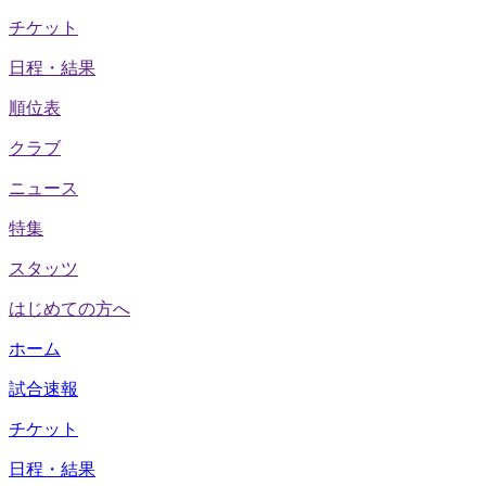
チケット
日程・結果
順位表
クラブ
ニュース
特集
スタッツ
はじめての方へ
ホーム
試合速報
チケット
日程・結果