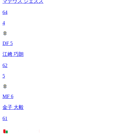
マテウス ジェズス
64
4
DF 5
江﨑 巧朗
62
5
MF 6
金子 大毅
61