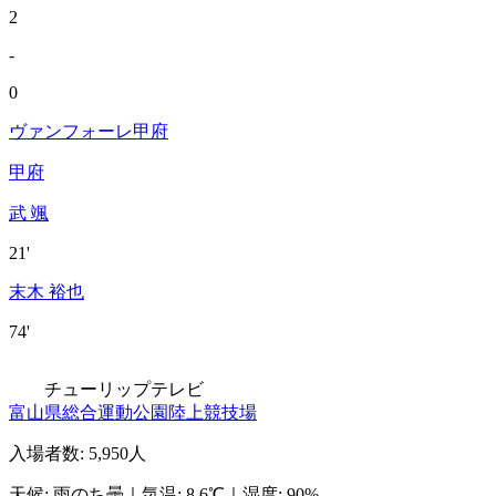
2
-
0
ヴァンフォーレ甲府
甲府
武 颯
21'
末木 裕也
74'
チューリップテレビ
富山県総合運動公園陸上競技場
入場者数
:
5,950人
天候
:
雨のち曇
｜
気温
:
8.6℃
｜
湿度
:
90%