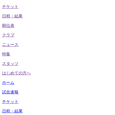
チケット
日程・結果
順位表
クラブ
ニュース
特集
スタッツ
はじめての方へ
ホーム
試合速報
チケット
日程・結果