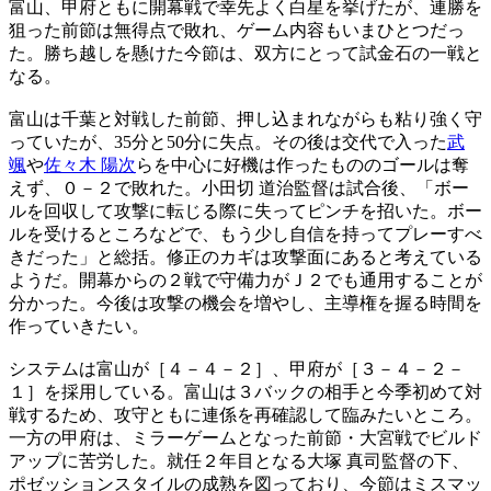
富山、甲府ともに開幕戦で幸先よく白星を挙げたが、連勝を
狙った前節は無得点で敗れ、ゲーム内容もいまひとつだっ
た。勝ち越しを懸けた今節は、双方にとって試金石の一戦と
なる。
富山は千葉と対戦した前節、押し込まれながらも粘り強く守
っていたが、35分と50分に失点。その後は交代で入った
武
颯
や
佐々木 陽次
らを中心に好機は作ったもののゴールは奪
えず、０－２で敗れた。小田切 道治監督は試合後、「ボー
ルを回収して攻撃に転じる際に失ってピンチを招いた。ボー
ルを受けるところなどで、もう少し自信を持ってプレーすべ
きだった」と総括。修正のカギは攻撃面にあると考えている
ようだ。開幕からの２戦で守備力がＪ２でも通用することが
分かった。今後は攻撃の機会を増やし、主導権を握る時間を
作っていきたい。
システムは富山が［４－４－２］、甲府が［３－４－２－
１］を採用している。富山は３バックの相手と今季初めて対
戦するため、攻守ともに連係を再確認して臨みたいところ。
一方の甲府は、ミラーゲームとなった前節・大宮戦でビルド
アップに苦労した。就任２年目となる大塚 真司監督の下、
ポゼッションスタイルの成熟を図っており、今節はミスマッ