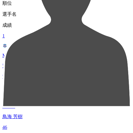
順位
選手名
成績
1
MF 7
荒木 翔
53
2
MF 10
鳥海 芳樹
46