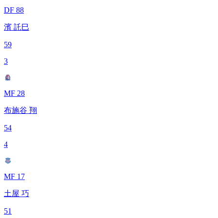
DF 88
濱 託巳
59
3
MF 28
布施谷 翔
54
4
MF 17
土屋 巧
51