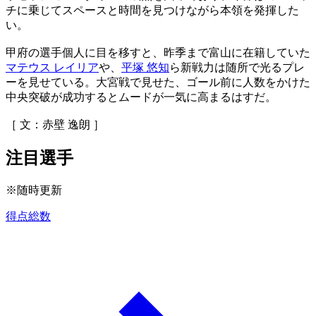
チに乗じてスペースと時間を見つけながら本領を発揮した
い。
甲府の選手個人に目を移すと、昨季まで富山に在籍していた
マテウス レイリア
や、
平塚 悠知
ら新戦力は随所で光るプレ
ーを見せている。大宮戦で見せた、ゴール前に人数をかけた
中央突破が成功するとムードが一気に高まるはすだ。
［ 文：赤壁 逸朗 ］
注目選手
※随時更新
得点総数