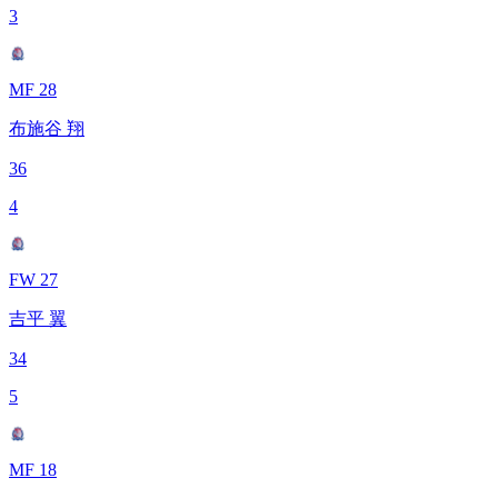
3
MF 28
布施谷 翔
36
4
FW 27
吉平 翼
34
5
MF 18