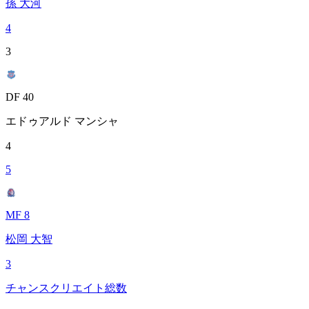
孫 大河
4
3
DF 40
エドゥアルド マンシャ
4
5
MF 8
松岡 大智
3
チャンスクリエイト総数