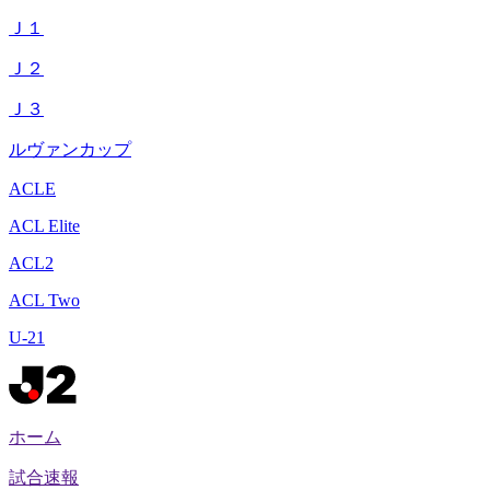
Ｊ１
Ｊ２
Ｊ３
ルヴァンカップ
ACLE
ACL Elite
ACL2
ACL Two
U-21
ホーム
試合速報