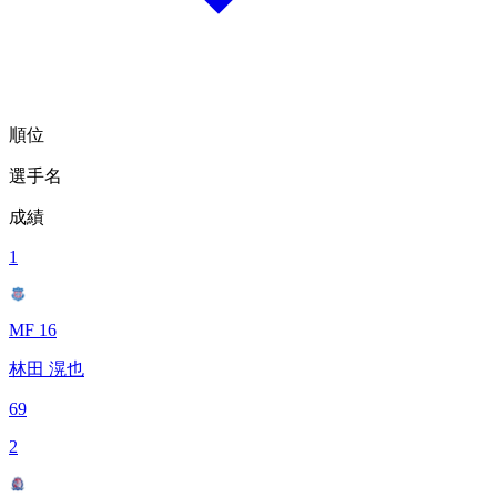
順位
選手名
成績
1
MF 16
林田 滉也
69
2