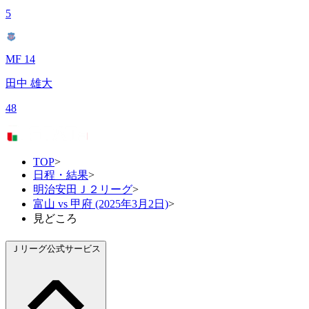
5
MF 14
田中 雄大
48
TOP
>
日程・結果
>
明治安田Ｊ２リーグ
>
富山 vs 甲府 (2025年3月2日)
>
見どころ
Ｊリーグ公式サービス