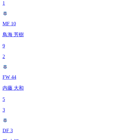
1
MF 10
鳥海 芳樹
9
2
FW 44
内藤 大和
5
3
DF 3