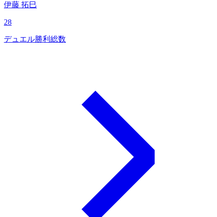
伊藤 拓巳
28
デュエル勝利総数