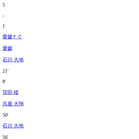
5
-
1
愛媛ＦＣ
愛媛
石川 大地
21'
8'
窪田 稜
呉屋 大翔
50'
石川 大地
56'