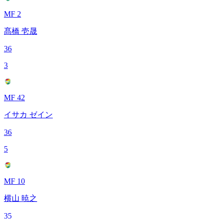
MF 2
髙橋 壱晟
36
3
MF 42
イサカ ゼイン
36
5
MF 10
横山 暁之
35