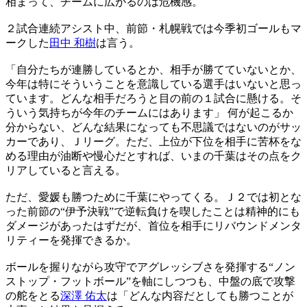
相まって、チームに広がるのは危機感。
２試合連続アシスト中、前節・札幌戦では今季初ゴールもマ
ークした
田中 和樹
は言う。
「自分たちが連勝しているとか、相手が勝てていないとか、
今年は特にそういうことを意識している選手はいないと思っ
ています。どんな相手だろうと目の前の１試合に懸ける。そ
ういう気持ちが今年のチームにはあります」 何が起こるか
分からない、どんな結果になっても不思議ではないのがサッ
カーであり、Ｊリーグ。ただ、上位が下位を相手に苦杯をな
める理由が油断や慢心だとすれば、いまの千葉はその点をク
リアしていると言える。
ただ、愛媛も勝つために千葉にやってくる。Ｊ２では初とな
った前節の“伊予決戦”で逆転負けを喫したことは精神的にも
ダメージがあったはずだが、首位を相手にリバウンドメンタ
リティーを発揮できるか。
ボールを握りながら攻守でアグレッシブさを発揮する“ノン
ストップ・フットボール”を軸にしつつも、中盤の底で攻撃
の舵をとる
深澤 佑太
は「どんな内容だとしても勝つことが