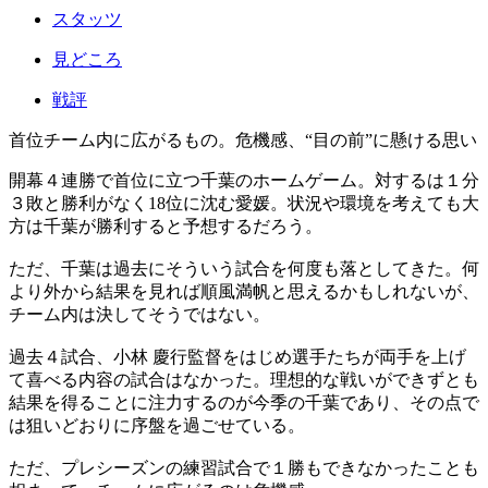
スタッツ
見どころ
戦評
首位チーム内に広がるもの。危機感、“目の前”に懸ける思い
開幕４連勝で首位に立つ千葉のホームゲーム。対するは１分
３敗と勝利がなく18位に沈む愛媛。状況や環境を考えても大
方は千葉が勝利すると予想するだろう。
ただ、千葉は過去にそういう試合を何度も落としてきた。何
より外から結果を見れば順風満帆と思えるかもしれないが、
チーム内は決してそうではない。
過去４試合、小林 慶行監督をはじめ選手たちが両手を上げ
て喜べる内容の試合はなかった。理想的な戦いができずとも
結果を得ることに注力するのが今季の千葉であり、その点で
は狙いどおりに序盤を過ごせている。
ただ、プレシーズンの練習試合で１勝もできなかったことも