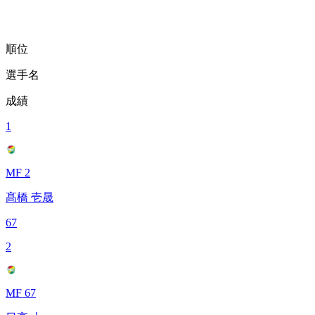
順位
選手名
成績
1
MF 2
髙橋 壱晟
67
2
MF 67