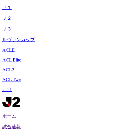
Ｊ１
Ｊ２
Ｊ３
ルヴァンカップ
ACLE
ACL Elite
ACL2
ACL Two
U-21
ホーム
試合速報