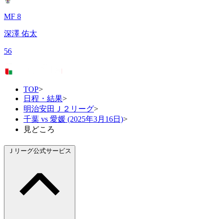
MF 8
深澤 佑太
56
TOP
>
日程・結果
>
明治安田Ｊ２リーグ
>
千葉 vs 愛媛 (2025年3月16日)
>
見どころ
Ｊリーグ公式サービス