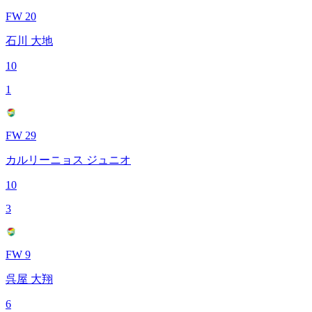
FW 20
石川 大地
10
1
FW 29
カルリーニョス ジュニオ
10
3
FW 9
呉屋 大翔
6