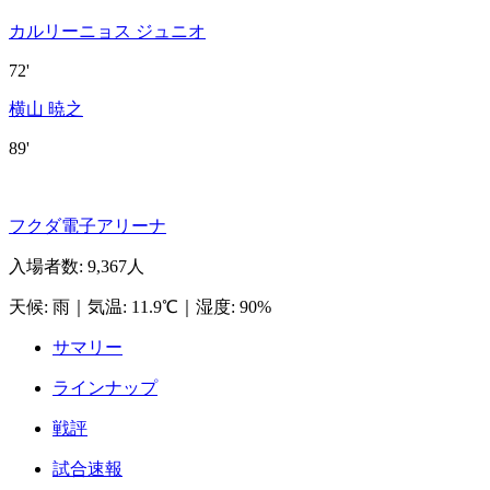
カルリーニョス ジュニオ
72'
横山 暁之
89'
フクダ電子アリーナ
入場者数
:
9,367人
天候
:
雨
｜
気温
:
11.9℃
｜
湿度
:
90%
サマリー
ラインナップ
戦評
試合速報