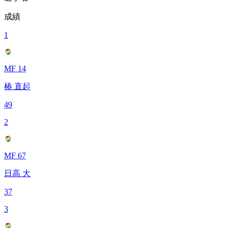
成績
1
MF 14
椿 直起
49
2
MF 67
日高 大
37
3