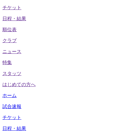
チケット
日程・結果
順位表
クラブ
ニュース
特集
スタッツ
はじめての方へ
ホーム
試合速報
チケット
日程・結果