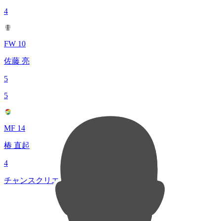
4
FW 10
佐藤 亮
5
5
MF 14
椿 直起
4
チャンスクリエイト総数