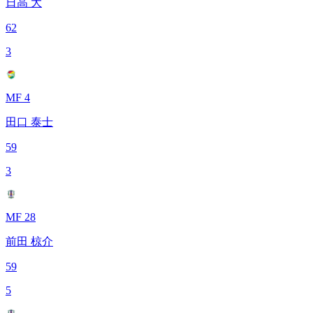
日高 大
62
3
MF 4
田口 泰士
59
3
MF 28
前田 椋介
59
5