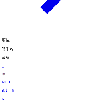
順位
選手名
成績
1
MF 11
西川 潤
6