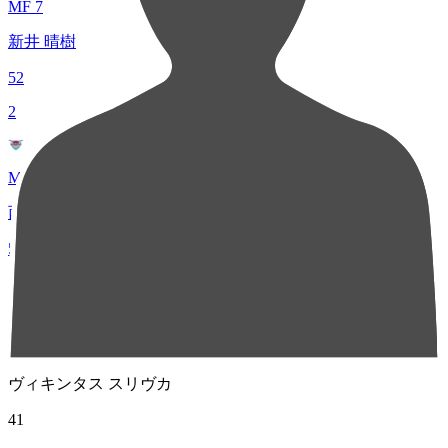
MF 7
新井 晴樹
52
2
MF 16
西澤 健太
51
3
MF 77
ヴィキンタス スリヴカ
41