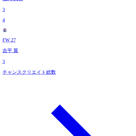
3
4
FW 27
吉平 翼
3
チャンスクリエイト総数