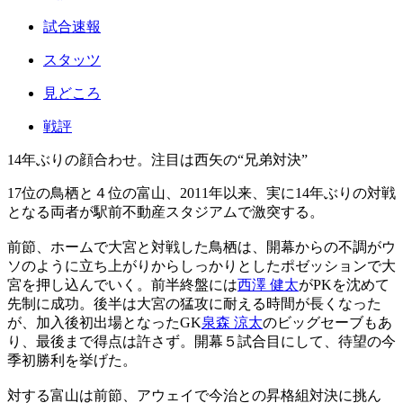
試合速報
スタッツ
見どころ
戦評
14年ぶりの顔合わせ。注目は西矢の“兄弟対決”
17位の鳥栖と４位の富山、2011年以来、実に14年ぶりの対戦
となる両者が駅前不動産スタジアムで激突する。
前節、ホームで大宮と対戦した鳥栖は、開幕からの不調がウ
ソのように立ち上がりからしっかりとしたポゼッションで大
宮を押し込んでいく。前半終盤には
西澤 健太
がPKを沈めて
先制に成功。後半は大宮の猛攻に耐える時間が長くなった
が、加入後初出場となったGK
泉森 涼太
のビッグセーブもあ
り、最後まで得点は許さず。開幕５試合目にして、待望の今
季初勝利を挙げた。
対する富山は前節、アウェイで今治との昇格組対決に挑ん