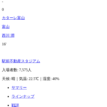
-
0
カターレ富山
富山
西川 潤
16'
駅前不動産スタジアム
入場者数
:
7,575人
天候
:
晴
｜
気温
:
22.5℃
｜
湿度
:
40%
サマリー
ラインナップ
戦評