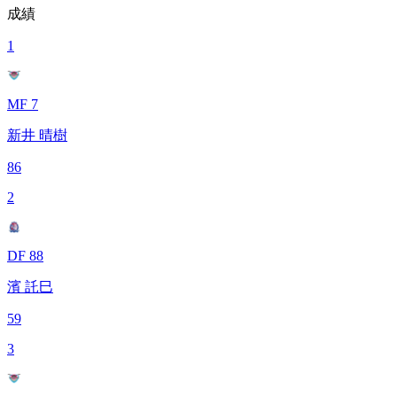
成績
1
MF 7
新井 晴樹
86
2
DF 88
濱 託巳
59
3