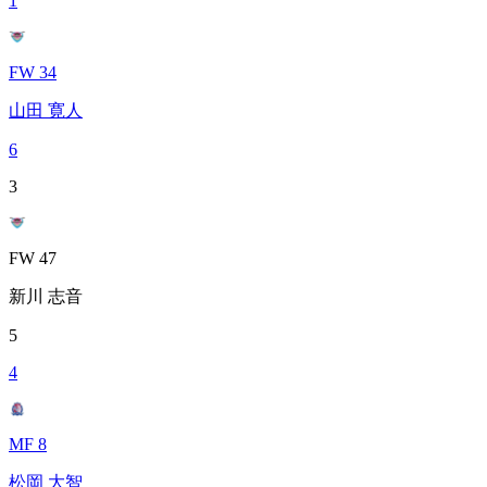
1
FW 34
山田 寛人
6
3
FW 47
新川 志音
5
4
MF 8
松岡 大智