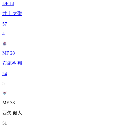
DF 13
井上 太聖
57
4
MF 28
布施谷 翔
54
5
MF 33
西矢 健人
51