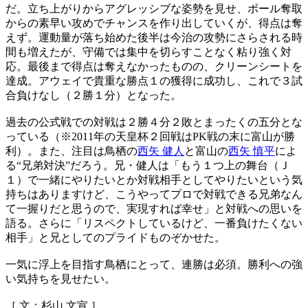
だ。立ち上がりからアグレッシブな姿勢を見せ、ボール奪取
からの素早い攻めでチャンスを作り出していくが、得点は奪
えず。運動量が落ち始めた後半は今治の攻勢にさらされる時
間も増えたが、守備では集中を切らすことなく粘り強く対
応。最後まで得点は奪えなかったものの、クリーンシートを
達成。アウェイで貴重な勝点１の獲得に成功し、これで３試
合負けなし（２勝１分）となった。
過去の公式戦での対戦は２勝４分２敗とまったくの五分とな
っている（※2011年の天皇杯２回戦はPK戦の末に富山が勝
利）。また、注目は鳥栖の
西矢 健人
と富山の
西矢 慎平
によ
る“兄弟対決”だろう。兄・健人は「もう１つ上の舞台（Ｊ
１）で一緒にやりたいとか対戦相手としてやりたいという気
持ちはありますけど、こうやってプロで対戦できる兄弟なん
て一握りだと思うので、実現すれば幸せ」と対戦への思いを
語る。さらに「リスペクトしているけど、一番負けたくない
相手」と兄としてのプライドものぞかせた。
一気に浮上を目指す鳥栖にとって、連勝は必須。勝利への強
い気持ちを見せたい。
［ 文：杉山 文宣 ］