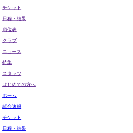
チケット
日程・結果
順位表
クラブ
ニュース
特集
スタッツ
はじめての方へ
ホーム
試合速報
チケット
日程・結果