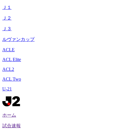
Ｊ１
Ｊ２
Ｊ３
ルヴァンカップ
ACLE
ACL Elite
ACL2
ACL Two
U-21
ホーム
試合速報