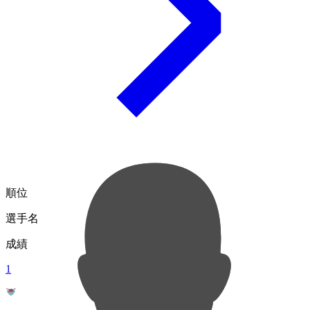
順位
選手名
成績
1