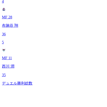
4
MF 28
布施谷 翔
36
5
MF 11
西川 潤
35
デュエル勝利総数