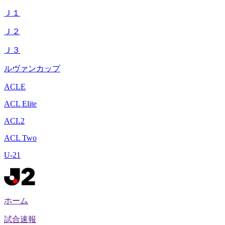
Ｊ１
Ｊ２
Ｊ３
ルヴァンカップ
ACLE
ACL Elite
ACL2
ACL Two
U-21
ホーム
試合速報