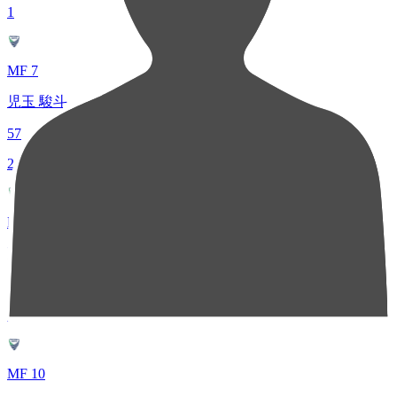
1
MF 7
児玉 駿斗
57
2
DF 42
高木 友也
43
3
MF 10