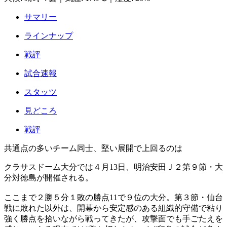
サマリー
ラインナップ
戦評
試合速報
スタッツ
見どころ
戦評
共通点の多いチーム同士、堅い展開で上回るのは
クラサスドーム大分では４月13日、明治安田Ｊ２第９節・大
分対徳島が開催される。
ここまで２勝５分１敗の勝点11で９位の大分。第３節・仙台
戦に敗れた以外は、開幕から安定感のある組織的守備で粘り
強く勝点を拾いながら戦ってきたが、攻撃面でも手ごたえを