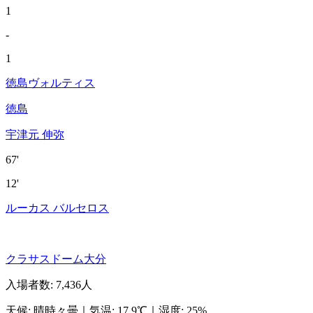
1
-
1
徳島ヴォルティス
徳島
宇津元 伸弥
67'
12'
ルーカス バルセロス
クラサスドーム大分
入場者数
:
7,436人
天候
:
晴時々曇
｜
気温
:
17.9℃
｜
湿度
:
25%