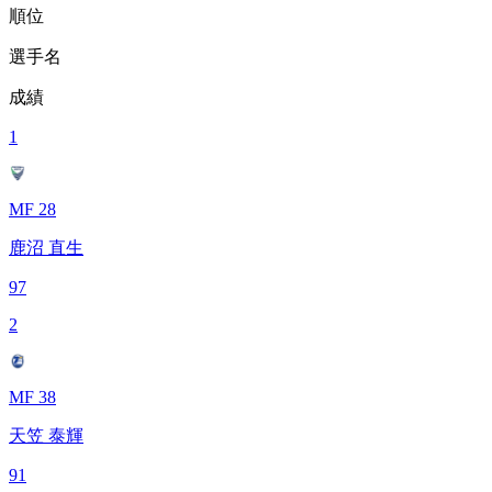
順位
選手名
成績
1
MF 28
鹿沼 直生
97
2
MF 38
天笠 泰輝
91