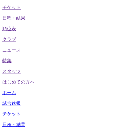
チケット
日程・結果
順位表
クラブ
ニュース
特集
スタッツ
はじめての方へ
ホーム
試合速報
チケット
日程・結果