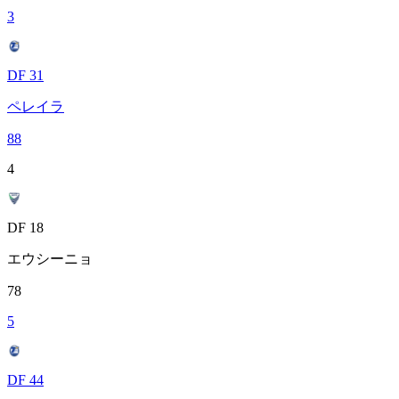
3
DF 31
ペレイラ
88
4
DF 18
エウシーニョ
78
5
DF 44