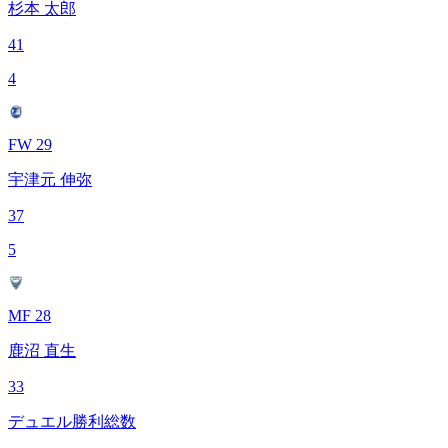
杉本 太郎
41
4
FW 29
宇津元 伸弥
37
5
MF 28
鹿沼 直生
33
デュエル勝利総数