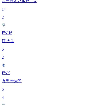
ルーカス バルセロス
14
2
FW 16
渡 大生
5
2
FW 9
有馬 幸太郎
5
4