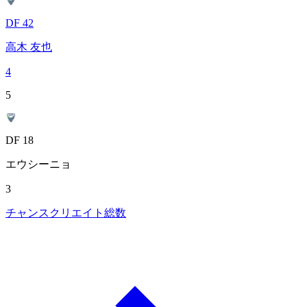
DF 42
高木 友也
4
5
DF 18
エウシーニョ
3
チャンスクリエイト総数