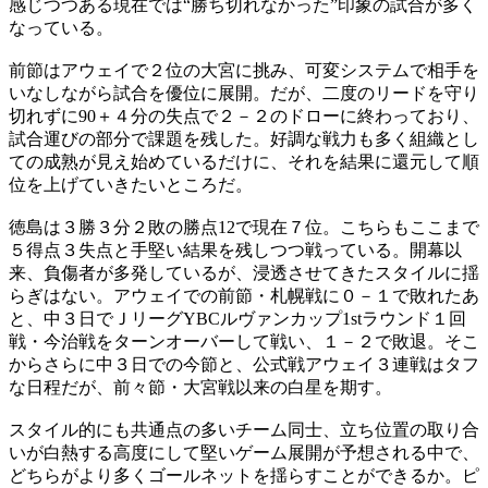
感じつつある現在では“勝ち切れなかった”印象の試合が多く
なっている。
前節はアウェイで２位の大宮に挑み、可変システムで相手を
いなしながら試合を優位に展開。だが、二度のリードを守り
切れずに90＋４分の失点で２－２のドローに終わっており、
試合運びの部分で課題を残した。好調な戦力も多く組織とし
ての成熟が見え始めているだけに、それを結果に還元して順
位を上げていきたいところだ。
徳島は３勝３分２敗の勝点12で現在７位。こちらもここまで
５得点３失点と手堅い結果を残しつつ戦っている。開幕以
来、負傷者が多発しているが、浸透させてきたスタイルに揺
らぎはない。アウェイでの前節・札幌戦に０－１で敗れたあ
と、中３日でＪリーグYBCルヴァンカップ1stラウンド１回
戦・今治戦をターンオーバーして戦い、１－２で敗退。そこ
からさらに中３日での今節と、公式戦アウェイ３連戦はタフ
な日程だが、前々節・大宮戦以来の白星を期す。
スタイル的にも共通点の多いチーム同士、立ち位置の取り合
いが白熱する高度にして堅いゲーム展開が予想される中で、
どちらがより多くゴールネットを揺らすことができるか。ピ