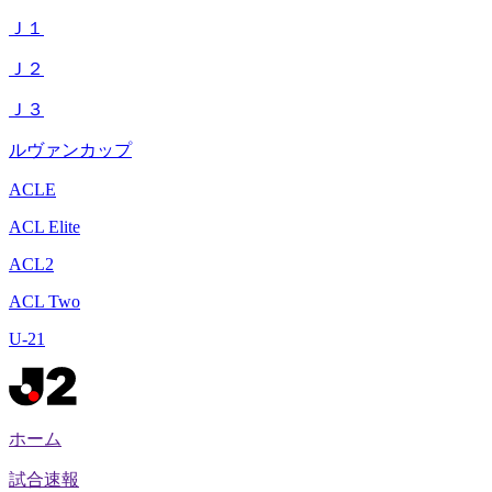
Ｊ１
Ｊ２
Ｊ３
ルヴァンカップ
ACLE
ACL Elite
ACL2
ACL Two
U-21
ホーム
試合速報