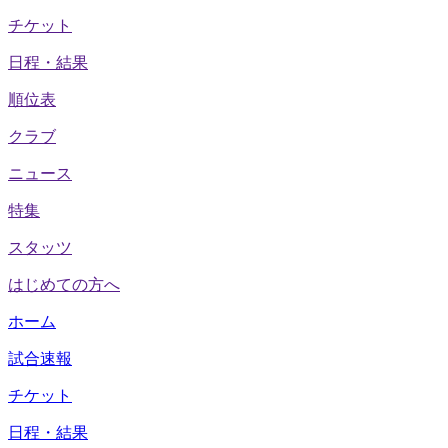
チケット
日程・結果
順位表
クラブ
ニュース
特集
スタッツ
はじめての方へ
ホーム
試合速報
チケット
日程・結果