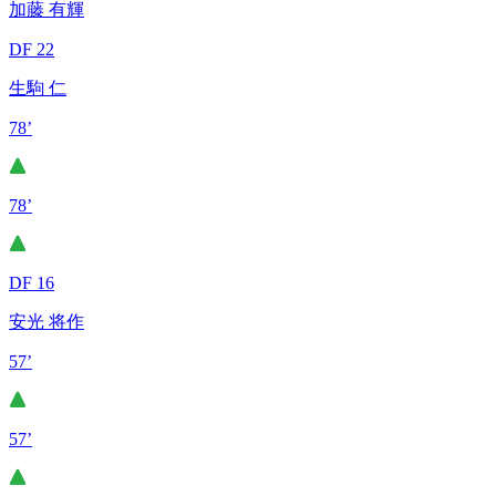
加藤 有輝
DF 22
生駒 仁
78’
78’
DF 16
安光 将作
57’
57’