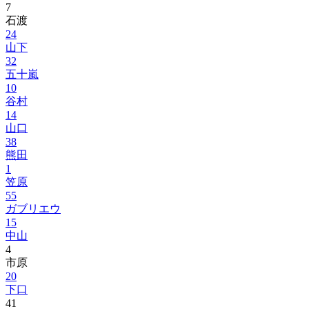
7
石渡
24
山下
32
五十嵐
10
谷村
14
山口
38
熊田
1
笠原
55
ガブリエウ
15
中山
4
市原
20
下口
41