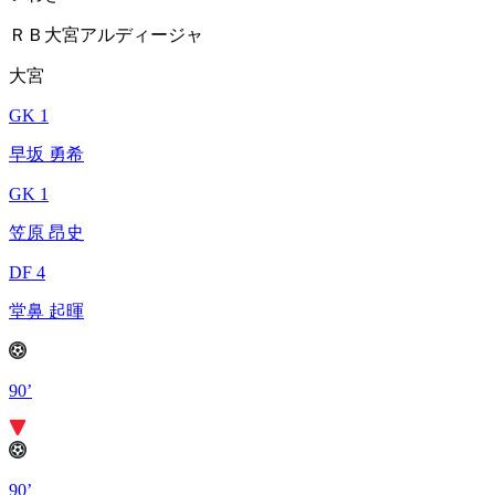
ＲＢ大宮アルディージャ
大宮
GK 1
早坂 勇希
GK 1
笠原 昂史
DF 4
堂鼻 起暉
90’
90’