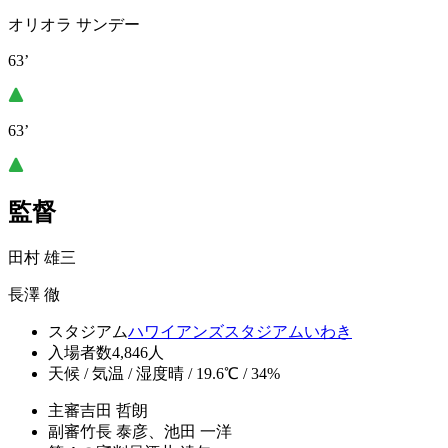
オリオラ サンデー
63’
63’
監督
田村 雄三
長澤 徹
スタジアム
ハワイアンズスタジアムいわき
入場者数
4,846人
天候 / 気温 / 湿度
晴 / 19.6℃ / 34%
主審
吉田 哲朗
副審
竹長 泰彦、池田 一洋