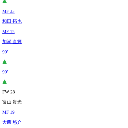
MF 33
和田 拓也
MF 15
加瀬 直輝
90’
90’
FW 28
富山 貴光
MF 19
大西 悠介