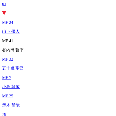
83’
MF 24
山下 優人
MF 41
谷内田 哲平
MF 32
五十嵐 聖己
MF 7
小島 幹敏
MF 25
鵜木 郁哉
78’