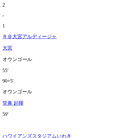
2
-
1
ＲＢ大宮アルディージャ
大宮
オウンゴール
55'
90+5'
オウンゴール
堂鼻 起暉
59'
ハワイアンズスタジアムいわき