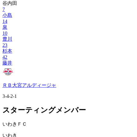
谷内田
7
小島
14
泉
10
豊川
23
杉本
42
藤井
ＲＢ大宮アルディージャ
3-4-2-1
スターティングメンバー
いわきＦＣ
いわき