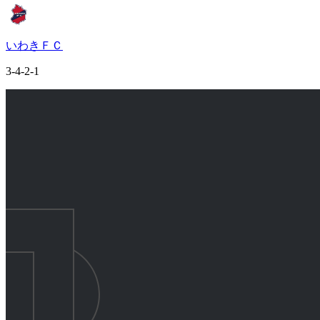
いわきＦＣ
3-4-2-1