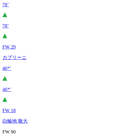
78’
78’
FW 29
カプリーニ
46*’
46*’
FW 18
白輪地 敬大
FW 90