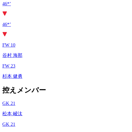
46*’
46*’
FW 10
谷村 海那
FW 23
杉本 健勇
控えメンバー
GK 21
松本 崚汰
GK 21