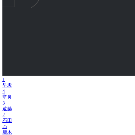
1
早坂
4
堂鼻
3
遠藤
2
石田
25
鵜木