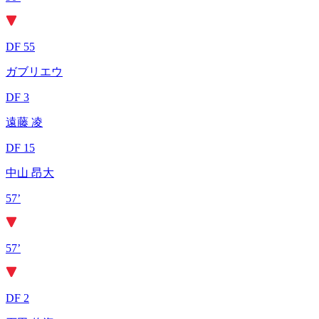
DF 55
ガブリエウ
DF 3
遠藤 凌
DF 15
中山 昂大
57’
57’
DF 2