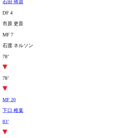
石田 侑資
DF 4
市原 吏音
MF 7
石渡 ネルソン
78’
78’
MF 20
下口 稚葉
83’