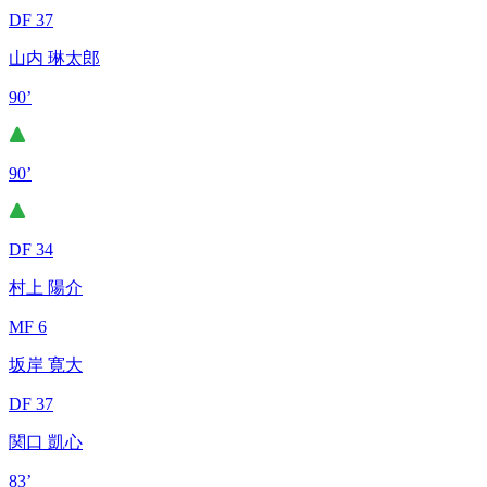
DF 37
山内 琳太郎
90’
90’
DF 34
村上 陽介
MF 6
坂岸 寛大
DF 37
関口 凱心
83’