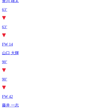
豊川 雄太
63’
63’
FW 14
山口 大輝
90’
90’
FW 42
藤井 一志