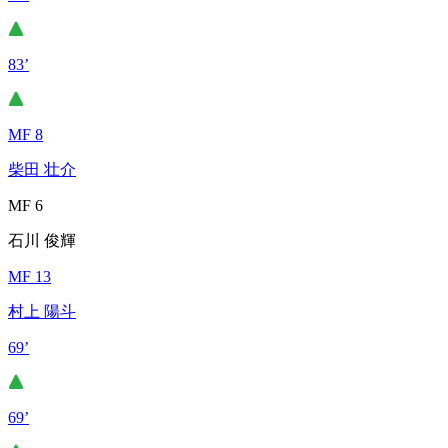
83’
MF 8
柴田 壮介
MF 6
石川 俊輝
MF 13
村上 陽斗
69’
69’