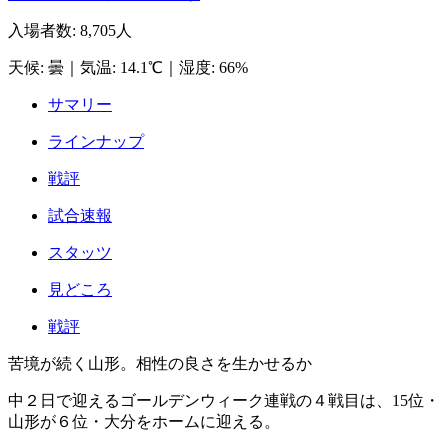
入場者数
:
8,705人
天候
:
曇
｜
気温
:
14.1℃
｜
湿度
:
66%
サマリー
ラインナップ
戦評
試合速報
スタッツ
見どころ
戦評
苦境が続く山形。相性の良さを生かせるか
中２日で迎えるゴールデンウィーク連戦の４戦目は、15位・
山形が６位・大分をホームに迎える。