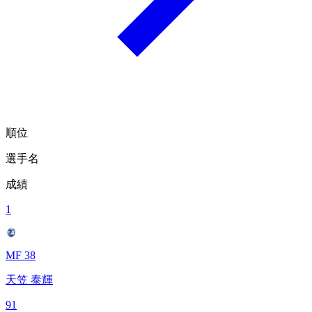
順位
選手名
成績
1
MF 38
天笠 泰輝
91