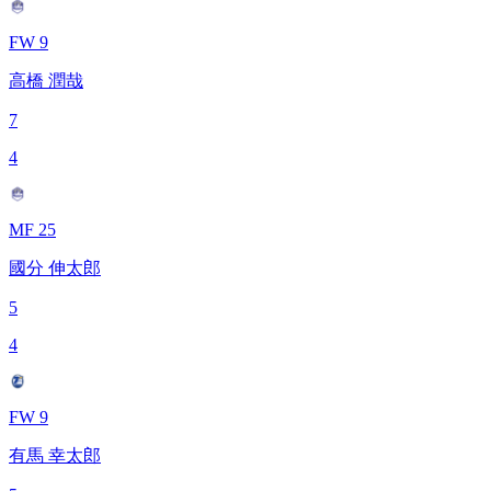
FW 9
高橋 潤哉
7
4
MF 25
國分 伸太郎
5
4
FW 9
有馬 幸太郎