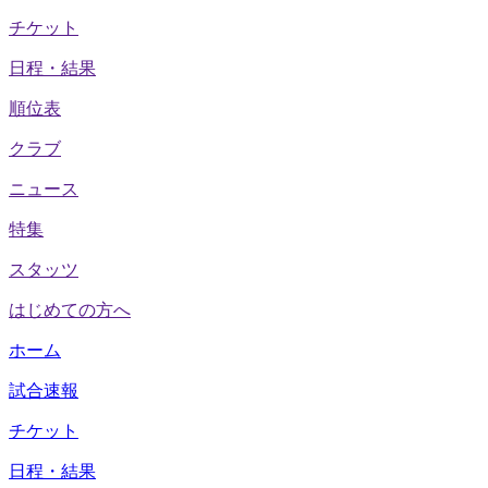
チケット
日程・結果
順位表
クラブ
ニュース
特集
スタッツ
はじめての方へ
ホーム
試合速報
チケット
日程・結果