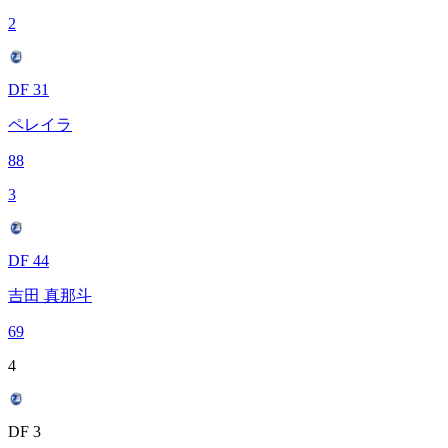
2
DF 31
ペレイラ
88
3
DF 44
吉田 真那斗
69
4
DF 3