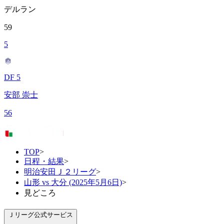
デルラン
59
5
DF 5
安部 崇士
56
TOP
>
日程・結果
>
明治安田Ｊ２リーグ
>
山形 vs 大分 (2025年5月6日)
>
見どころ
Ｊリーグ公式サービス