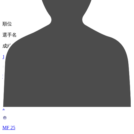
順位
選手名
成績
1
MF 10
氣田 亮真
42
1
MF 25