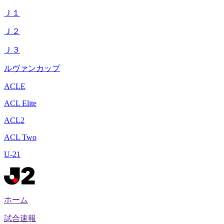
Ｊ１
Ｊ２
Ｊ３
ルヴァンカップ
ACLE
ACL Elite
ACL2
ACL Two
U-21
ホーム
試合速報