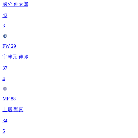
國分 伸太郎
42
3
FW 29
宇津元 伸弥
37
4
MF 88
土居 聖真
34
5