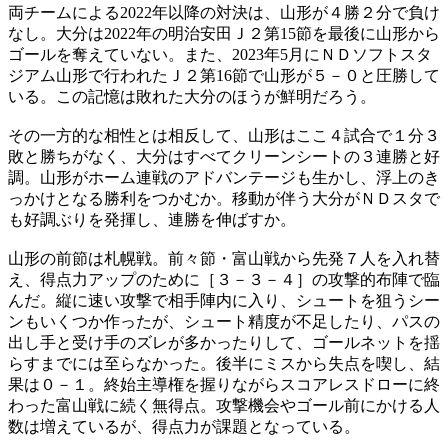
両チームによる2022年以降の対決は、山形が４勝２分で負け
なし。大分は2022年の明治安田Ｊ２第15節を最後に山形から
ゴールを奪えていない。また、2023年5月にＮＤソフトスタ
ジアム山形で行われたＪ２第16節で山形が５－０と圧勝して
いる。この記憶は敗れた大分のほうが鮮明だろう。
その一方的な相性とは相反して、山形はここ４試合で１分３
敗と勝ちがなく、大分はすべてクリーンシートの３連勝と好
調。山形がホーム連戦のアドバンテージも生かし、浮上のき
っかけとなる勝利をつかむか。移動が伴う大分がＮＤスタで
も好調ぶりを発揮し、連勝を伸ばすか。
山形の前節は札幌戦。前々節・富山戦から先発７人を入れ替
え、得点力アップのために［３－３－４］の攻撃的布陣で臨
んだ。縦に速い攻撃で相手陣内に入り、シュートを狙うシー
ンもいくつか作ったが、シュート精度が不足したり、パスの
出し手と受け手のズレが多かったりして、ゴールネットを揺
らすまでには至らなかった。後半にミスから失点を喫し、結
果は０－１。終始主導権を握りながらスコアレスドローに終
わった富山戦に続く無得点。攻撃機会やゴール前にかける人
数は増えているが、得点力が課題となっている。