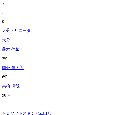
3
-
0
大分トリニータ
大分
藤本 佳希
25'
國分 伸太郎
69'
高橋 潤哉
90+4'
ＮＤソフトスタジアム山形