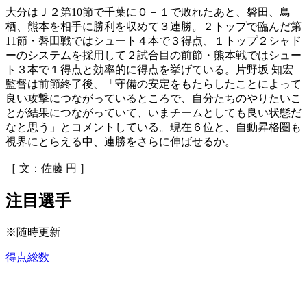
大分はＪ２第10節で千葉に０－１で敗れたあと、磐田、鳥
栖、熊本を相手に勝利を収めて３連勝。２トップで臨んだ第
11節・磐田戦ではシュート４本で３得点、１トップ２シャド
ーのシステムを採用して２試合目の前節・熊本戦ではシュー
ト３本で１得点と効率的に得点を挙げている。片野坂 知宏
監督は前節終了後、「守備の安定をもたらしたことによって
良い攻撃につながっているところで、自分たちのやりたいこ
とが結果につながっていて、いまチームとしても良い状態だ
なと思う」とコメントしている。現在６位と、自動昇格圏も
視界にとらえる中、連勝をさらに伸ばせるか。
［ 文：佐藤 円 ］
注目選手
※随時更新
得点総数