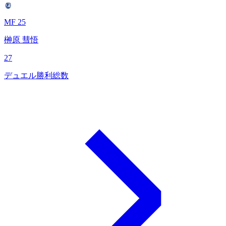
MF 25
榊原 彗悟
27
デュエル勝利総数