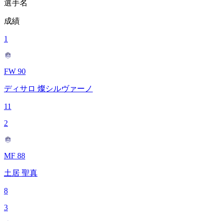
選手名
成績
1
FW 90
ディサロ 燦シルヴァーノ
11
2
MF 88
土居 聖真
8
3