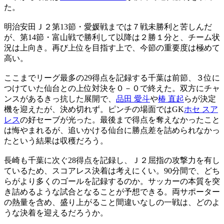
た。
明治安田Ｊ２第13節・愛媛戦までは７戦未勝利と苦しんだ
が、第14節・富山戦で勝利して以降は２勝１分と、チーム状
況は上向き。再び上位を目指す上で、今節の重要度は極めて
高い。
ここまでリーグ最多の29得点を記録する千葉は前節、３位に
つけていた仙台との上位対決を０－０で終えた。双方にチャ
ンスがあるきっ抗した展開で、
品田 愛斗
や
椿 直起
らが決定
機を迎えたが、決め切れず。ピンチの場面ではGK
ホセ スア
レス
の好セーブが光った。最後まで得点を奪えなかったこと
は悔やまれるが、追いかける仙台に勝点差を詰められなかっ
たという結果は収穫だろう。
長崎も千葉に次ぐ28得点を記録し、Ｊ２屈指の攻撃力を有し
ているため、スコアレス決着は考えにくい。90分間で、どち
らがより多くのゴールを記録するのか。サッカーの本質を突
き詰めるような試合となることが予想できる。両サポーター
の熱量を含め、盛り上がること間違いなしの一戦は、どのよ
うな決着を迎えるだろうか。