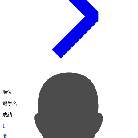
順位
選手名
成績
1