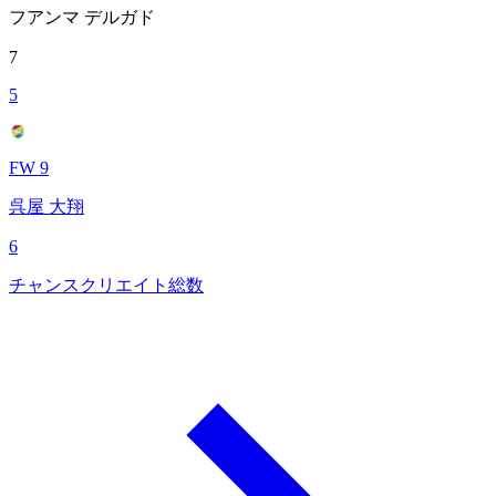
フアンマ デルガド
7
5
FW 9
呉屋 大翔
6
チャンスクリエイト総数