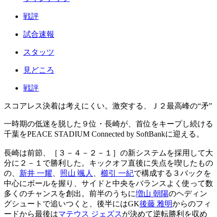
戦評
試合速報
スタッツ
見どころ
戦評
スコアレス決着は考えにくい。激突する、Ｊ２最高峰の“矛”
一時期の低迷を脱した９位・長崎が、首位をキープし続ける
千葉をPEACE STADIUM Connected by SoftBankに迎える。
長崎は前節、［３－４－２－１］の新システムを採用して大
分に２－１で勝利した。キックオフ直後に失点を喫したもの
の、
新井 一耀
、
照山 颯人
、
櫛引 一紀
で構成する３バックを
中心にボールを握り、サイドと中央をバランスよく使って数
多くのチャンスを創出。前半のうちに
増山 朝陽
のヘディン
グシュートで追いつくと、後半にはGK
後藤 雅明
からのフィ
ードから最後は
マテウス ジェズス
が決めて逆転勝利を収め