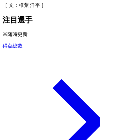
［ 文：椎葉 洋平 ］
注目選手
※随時更新
得点総数