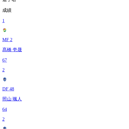
成績
1
MF 2
髙橋 壱晟
67
2
DF 48
照山 颯人
64
2