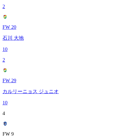
2
FW 20
石川 大地
10
2
FW 29
カルリーニョス ジュニオ
10
4
FW 9