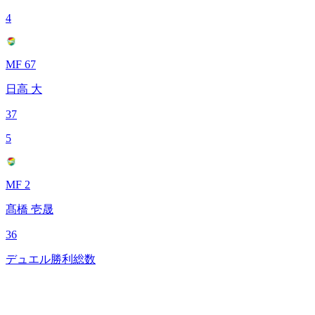
4
MF 67
日高 大
37
5
MF 2
髙橋 壱晟
36
デュエル勝利総数