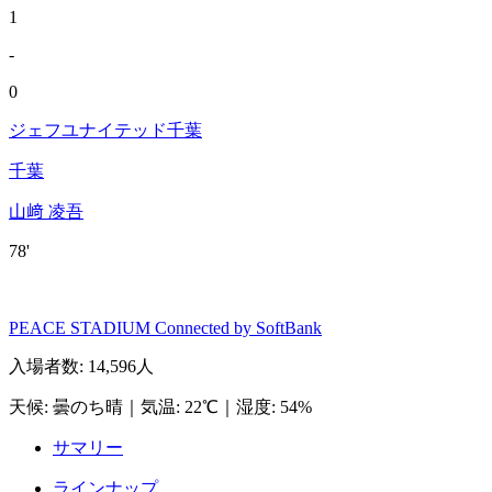
1
-
0
ジェフユナイテッド千葉
千葉
山﨑 凌吾
78'
PEACE STADIUM Connected by SoftBank
入場者数
:
14,596人
天候
:
曇のち晴
｜
気温
:
22℃
｜
湿度
:
54%
サマリー
ラインナップ