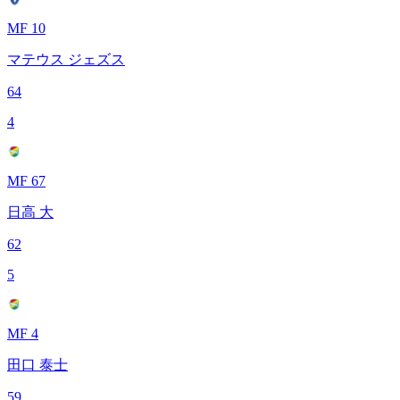
MF 10
マテウス ジェズス
64
4
MF 67
日高 大
62
5
MF 4
田口 泰士
59