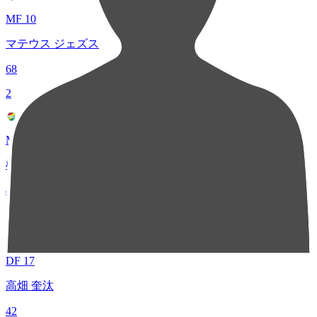
MF 10
マテウス ジェズス
68
2
MF 14
椿 直起
49
3
DF 17
高畑 奎汰
42