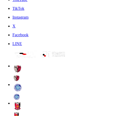
TikTok
Instagram
X
Facebook
LINE