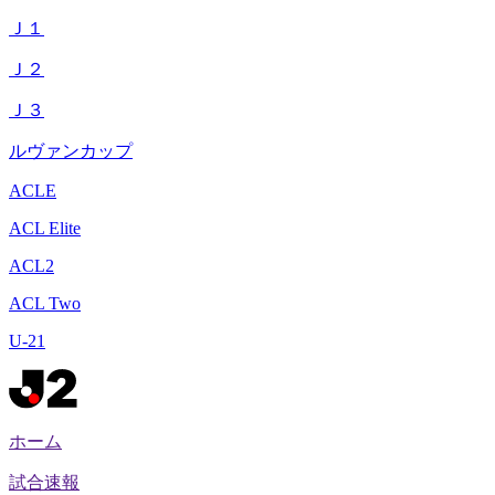
Ｊ１
Ｊ２
Ｊ３
ルヴァンカップ
ACLE
ACL Elite
ACL2
ACL Two
U-21
ホーム
試合速報