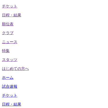
チケット
日程・結果
順位表
クラブ
ニュース
特集
スタッツ
はじめての方へ
ホーム
試合速報
チケット
日程・結果