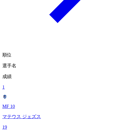
順位
選手名
成績
1
MF 10
マテウス ジェズス
19