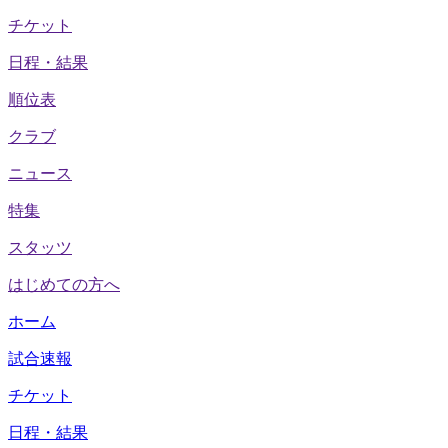
チケット
日程・結果
順位表
クラブ
ニュース
特集
スタッツ
はじめての方へ
ホーム
試合速報
チケット
日程・結果