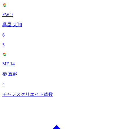
FW 9
呉屋 大翔
6
5
MF 14
椿 直起
4
チャンスクリエイト総数