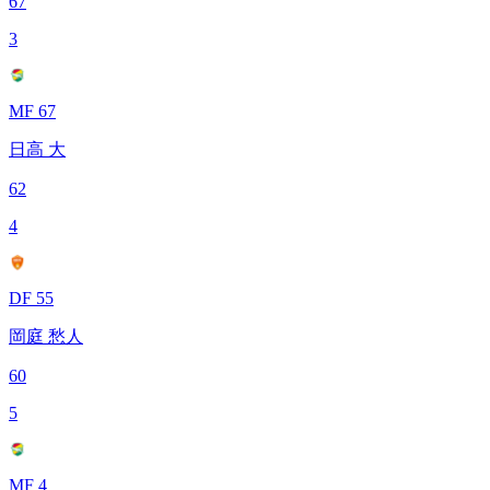
67
3
MF 67
日高 大
62
4
DF 55
岡庭 愁人
60
5
MF 4