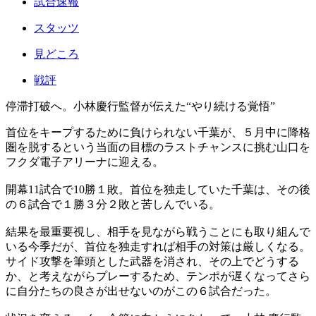
試合速報
スタッツ
見どころ
戦評
停滞打破へ。小林慶行監督が伝えた“やり続ける覚悟”
首位をキープするために負けられない千葉が、５月中に降格
圏を脱するという当面の目標のラストチャンスに挑む山口を
フクダ電子アリーナに迎える。
開幕11試合で10勝１敗。首位を独走していた千葉は、その後
の６試合で１勝３分２敗と苦しんでいる。
結果を最重要視し、相手を見ながら戦うことにも取り組んで
いる今季だが、首位を独走すれば相手の対策は厳しくなる。
サイド攻撃を筆頭とした武器を消され、その上でどうする
か、と考えながらプレーするため、テンポが遅くなってさら
に自分たちの良さが出せないのがこの６試合だった。