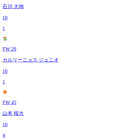
石川 大地
10
1
FW 29
カルリーニョス ジュニオ
10
1
FW 45
山本 桜大
10
4