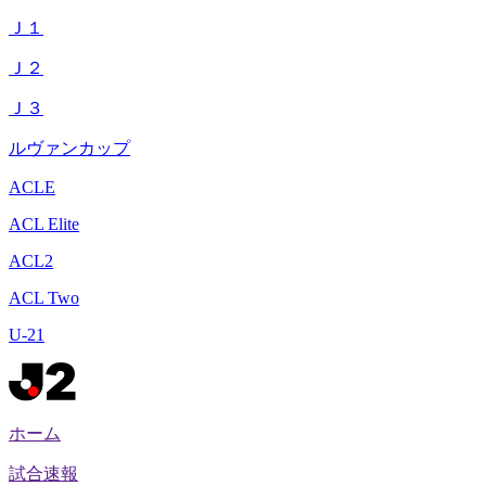
Ｊ１
Ｊ２
Ｊ３
ルヴァンカップ
ACLE
ACL Elite
ACL2
ACL Two
U-21
ホーム
試合速報