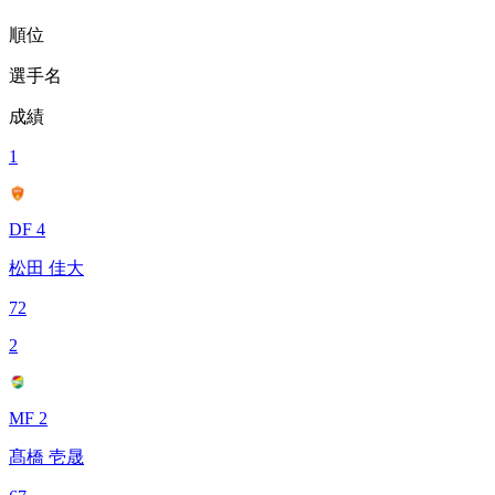
順位
選手名
成績
1
DF 4
松田 佳大
72
2
MF 2
髙橋 壱晟