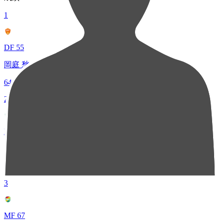
1
DF 55
岡庭 愁人
64
2
MF 14
椿 直起
49
3
MF 67