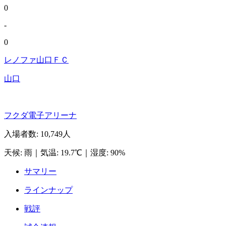
0
-
0
レノファ山口ＦＣ
山口
フクダ電子アリーナ
入場者数
:
10,749人
天候
:
雨
｜
気温
:
19.7℃
｜
湿度
:
90%
サマリー
ラインナップ
戦評