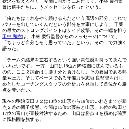
状況を変えるべく、今節に向かうにあたって、小林 慶行監
督は選手たちにこうメッセージを送ったという。
「俺たちはこれをやり続けるんだという底辺の部分、これで
パワーを出していくんだという部分を大事にしよう」 千葉
の最大のストロングポイントはサイド攻撃。その一端を担う
田中 和樹
は、小林 慶行監督からのメッセージについて、
「ちょうど自分もそう思っていた」という。その上で力強く
語った。
「チームの結果を左右するという強い責任感を持って挑んで
いきたいです」 一方、山口は18位と降格圏に沈んでいるも
のの、ここ２試合は１勝１分と負けなし。その要因である熱
量や圧力、そしてベースである守備力や志垣 良監督をはじ
めとしたコーチングスタッフの分析力を発揮して首位から勝
点を奪いたい。
現在の明治安田Ｊ２は13位の山形から19位のいわきまでが勝
点２差の団子状態。今節は15位の藤枝と山形、16位の秋田と
17位の富山が直接対決するため、山口は勝点３を積めば確実
に降格圏を脱する。