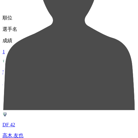
順位
選手名
成績
1
MF 7
児玉 駿斗
57
2
DF 42
高木 友也