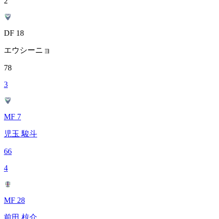
2
DF 18
エウシーニョ
78
3
MF 7
児玉 駿斗
66
4
MF 28
前田 椋介