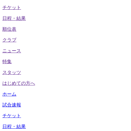
チケット
日程・結果
順位表
クラブ
ニュース
特集
スタッツ
はじめての方へ
ホーム
試合速報
チケット
日程・結果