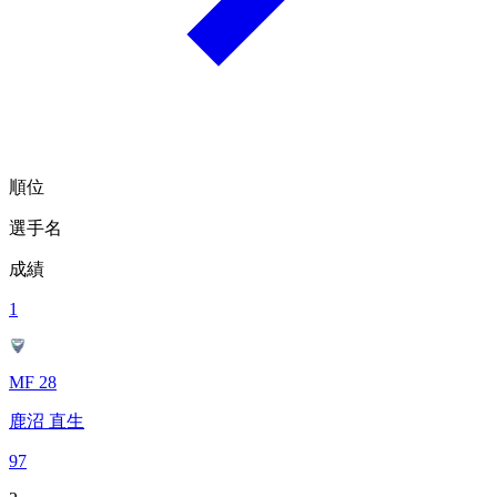
順位
選手名
成績
1
MF 28
鹿沼 直生
97