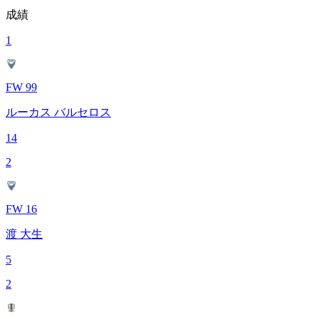
成績
1
FW 99
ルーカス バルセロス
14
2
FW 16
渡 大生
5
2