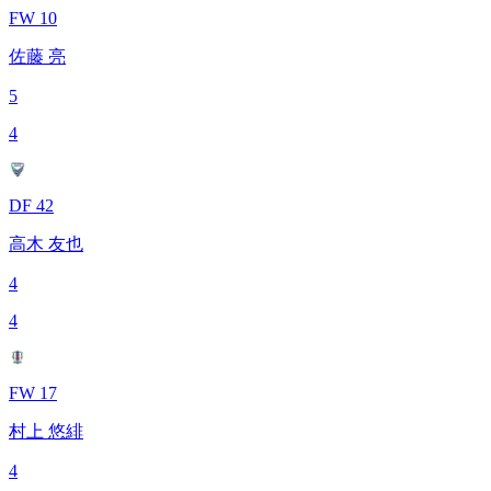
FW 10
佐藤 亮
5
4
DF 42
高木 友也
4
4
FW 17
村上 悠緋
4