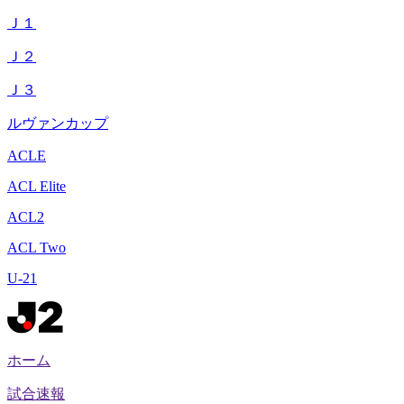
Ｊ１
Ｊ２
Ｊ３
ルヴァンカップ
ACLE
ACL Elite
ACL2
ACL Two
U-21
ホーム
試合速報