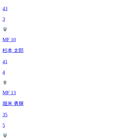
43
3
MF 10
杉本 太郎
41
4
MF 13
堀米 勇輝
35
5