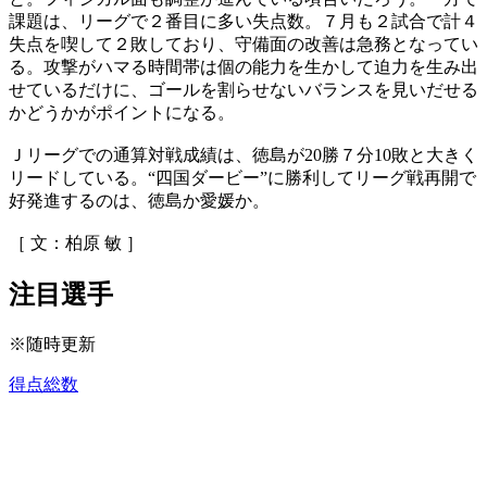
課題は、リーグで２番目に多い失点数。７月も２試合で計４
失点を喫して２敗しており、守備面の改善は急務となってい
る。攻撃がハマる時間帯は個の能力を生かして迫力を生み出
せているだけに、ゴールを割らせないバランスを見いだせる
かどうかがポイントになる。
Ｊリーグでの通算対戦成績は、徳島が20勝７分10敗と大きく
リードしている。“四国ダービー”に勝利してリーグ戦再開で
好発進するのは、徳島か愛媛か。
［ 文：柏原 敏 ］
注目選手
※随時更新
得点総数