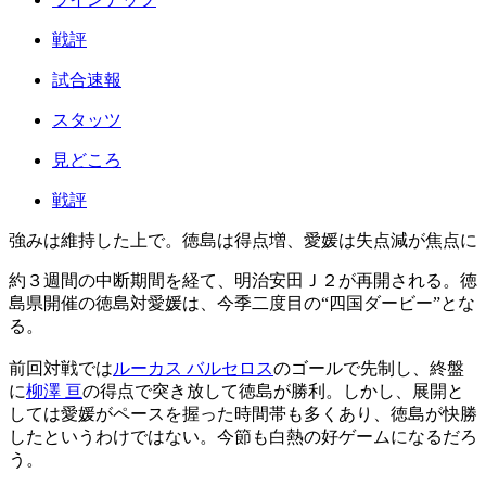
戦評
試合速報
スタッツ
見どころ
戦評
強みは維持した上で。徳島は得点増、愛媛は失点減が焦点に
約３週間の中断期間を経て、明治安田Ｊ２が再開される。徳
島県開催の徳島対愛媛は、今季二度目の“四国ダービー”とな
る。
前回対戦では
ルーカス バルセロス
のゴールで先制し、終盤
に
柳澤 亘
の得点で突き放して徳島が勝利。しかし、展開と
しては愛媛がペースを握った時間帯も多くあり、徳島が快勝
したというわけではない。今節も白熱の好ゲームになるだろ
う。