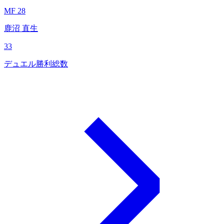
MF 28
鹿沼 直生
33
デュエル勝利総数