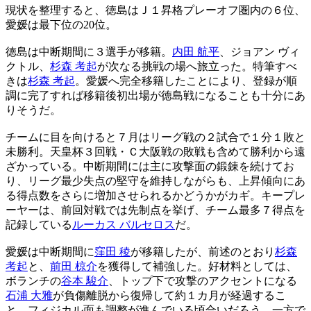
現状を整理すると、徳島はＪ１昇格プレーオフ圏内の６位、
愛媛は最下位の20位。
徳島は中断期間に３選手が移籍。
内田 航平
、ジョアン ヴィ
クトル、
杉森 考起
が次なる挑戦の場へ旅立った。特筆すべ
きは
杉森 考起
。愛媛へ完全移籍したことにより、登録が順
調に完了すれば移籍後初出場が徳島戦になることも十分にあ
りそうだ。
チームに目を向けると７月はリーグ戦の２試合で１分１敗と
未勝利。天皇杯３回戦・Ｃ大阪戦の敗戦も含めて勝利から遠
ざかっている。中断期間には主に攻撃面の鍛錬を続けてお
り、リーグ最少失点の堅守を維持しながらも、上昇傾向にあ
る得点数をさらに増加させられるかどうかがカギ。キープレ
ーヤーは、前回対戦では先制点を挙げ、チーム最多７得点を
記録している
ルーカス バルセロス
だ。
愛媛は中断期間に
窪田 稜
が移籍したが、前述のとおり
杉森
考起
と、
前田 椋介
を獲得して補強した。好材料としては、
ボランチの
谷本 駿介
、トップ下で攻撃のアクセントになる
石浦 大雅
が負傷離脱から復帰して約１カ月が経過するこ
と。フィジカル面も調整が進んでいる頃合いだろう。一方で