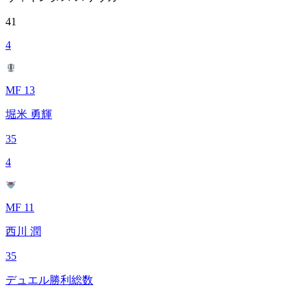
41
4
MF 13
堀米 勇輝
35
4
MF 11
西川 潤
35
デュエル勝利総数