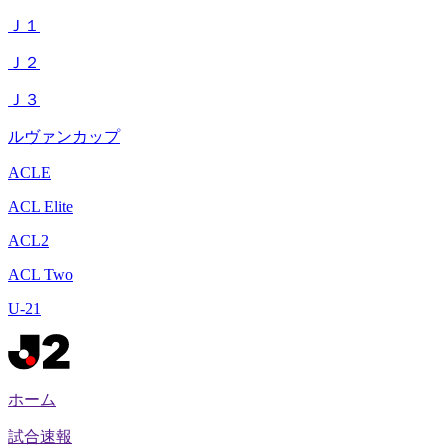
Ｊ１
Ｊ２
Ｊ３
ルヴァンカップ
ACLE
ACL Elite
ACL2
ACL Two
U-21
ホーム
試合速報