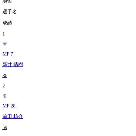
順位
選手名
成績
1
MF 7
新井 晴樹
86
2
MF 28
前田 椋介
59