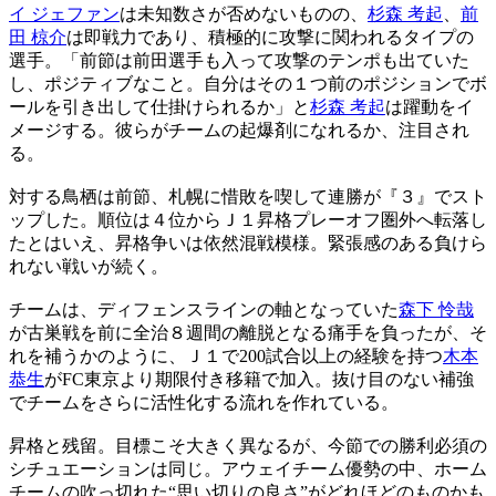
イ ジェファン
は未知数さが否めないものの、
杉森 考起
、
前
田 椋介
は即戦力であり、積極的に攻撃に関われるタイプの
選手。「前節は前田選手も入って攻撃のテンポも出ていた
し、ポジティブなこと。自分はその１つ前のポジションでボ
ールを引き出して仕掛けられるか」と
杉森 考起
は躍動をイ
メージする。彼らがチームの起爆剤になれるか、注目され
る。
対する鳥栖は前節、札幌に惜敗を喫して連勝が『３』でスト
ップした。順位は４位からＪ１昇格プレーオフ圏外へ転落し
たとはいえ、昇格争いは依然混戦模様。緊張感のある負けら
れない戦いが続く。
チームは、ディフェンスラインの軸となっていた
森下 怜哉
が古巣戦を前に全治８週間の離脱となる痛手を負ったが、そ
れを補うかのように、Ｊ１で200試合以上の経験を持つ
木本
恭生
がFC東京より期限付き移籍で加入。抜け目のない補強
でチームをさらに活性化する流れを作れている。
昇格と残留。目標こそ大きく異なるが、今節での勝利必須の
シチュエーションは同じ。アウェイチーム優勢の中、ホーム
チームの吹っ切れた“思い切りの良さ”がどれほどのものかも