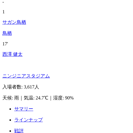
-
1
サガン鳥栖
鳥栖
17'
西澤 健太
ニンジニアスタジアム
入場者数
:
3,617人
天候
:
雨
｜
気温
:
24.7℃
｜
湿度
:
90%
サマリー
ラインナップ
戦評