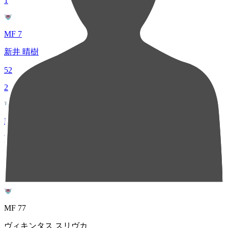
1
MF 7
新井 晴樹
52
2
MF 16
西澤 健太
51
3
MF 77
ヴィキンタス スリヴカ