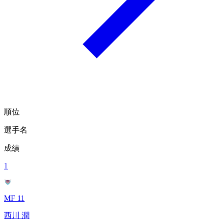
順位
選手名
成績
1
MF 11
西川 潤