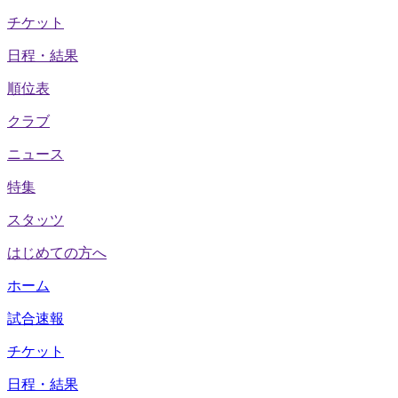
チケット
日程・結果
順位表
クラブ
ニュース
特集
スタッツ
はじめての方へ
ホーム
試合速報
チケット
日程・結果