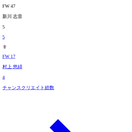
FW 47
新川 志音
5
5
FW 17
村上 悠緋
4
チャンスクリエイト総数