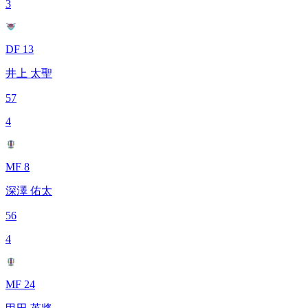
3
DF 13
井上 太聖
57
4
MF 8
深澤 佑太
56
4
MF 24