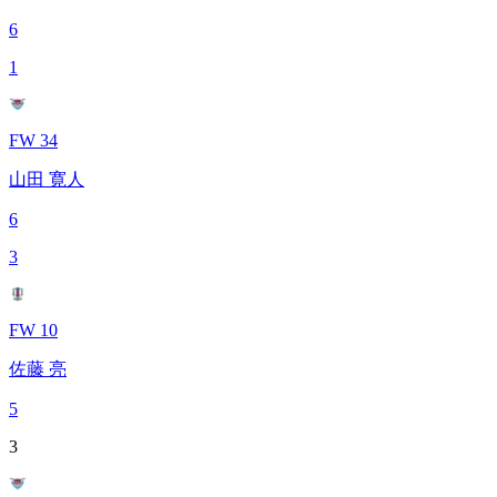
6
1
FW 34
山田 寛人
6
3
FW 10
佐藤 亮
5
3