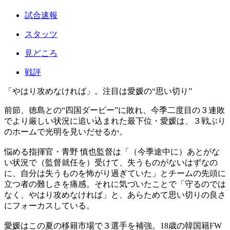
試合速報
スタッツ
見どころ
戦評
「やはり攻めなければ」。注目は愛媛の“思い切り”
前節、徳島との“四国ダービー”に敗れ、今季二度目の３連敗
でより厳しい状況に追い込まれた最下位・愛媛は、３戦ぶり
のホームで光明を見いだせるか。
悩める指揮官・青野 慎也監督は「（今季途中に）あとがな
い状況で（監督就任を）受けて、失うものがないはずなの
に、自分は失うものを怖がり過ぎていた」とチームの先頭に
立つ者の難しさを痛感。それに気づいたことで「守るのでは
なく、やはり攻めなければ」と、あらためて思い切りの良さ
にフォーカスしている。
愛媛はこの夏の移籍市場で３選手を補強。18歳の韓国籍FW