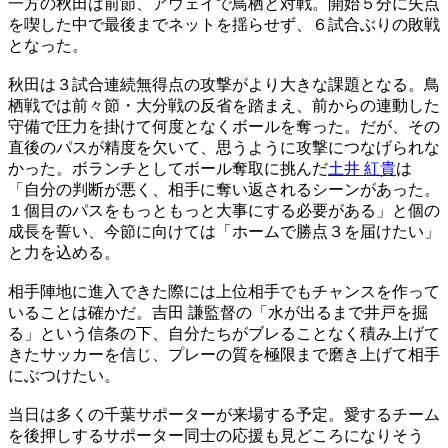
一方の秋田は前節、アウェイで鳥栖と対戦。開始５分に失点
を喫した中で最後までネットを揺らせず、６試合ぶりの敗戦
となった。
秋田は３試合連続無得点の攻撃がより大きな課題となる。鳥
栖戦では前々節・大分戦の反省を踏まえ、前からの連動した
守備で圧力を掛けて何度となくボールを奪った。だが、その
直後のパスが精度を欠いて、思うように攻撃につなげられな
かった。ボランチとしてボール奪取に挑んだ
土井 紅貴
は
「自分の判断が悪く、相手に奪い返されるシーンがあった。
１個目のパスをもっともっと大事にする必要がある」と個の
成長を誓い、今節に向けては「ホームで勝点３を届けたい」
と力を込める。
相手陣地に進入できた際には上位相手でもチャンスを作って
いることは確かだ。吉田 謙監督の「水が出るまで井戸を掘
る」という信条の下、自分たちがブレることなく積み上げて
きたサッカーを信じ、プレーの質を極限まで磨き上げて相手
にぶつけたい。
当日は多くの千葉サポーターが来場する予定。愛するチーム
を後押しするサポーター同士の応援も見どころになりそう