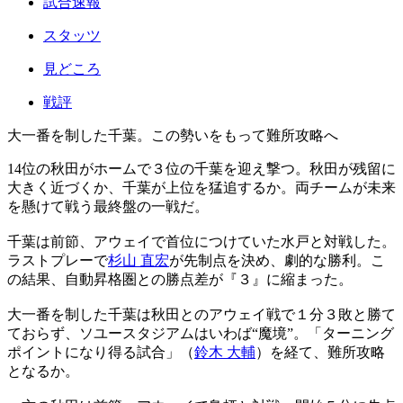
試合速報
スタッツ
見どころ
戦評
大一番を制した千葉。この勢いをもって難所攻略へ
14位の秋田がホームで３位の千葉を迎え撃つ。秋田が残留に
大きく近づくか、千葉が上位を猛追するか。両チームが未来
を懸けて戦う最終盤の一戦だ。
千葉は前節、アウェイで首位につけていた水戸と対戦した。
ラストプレーで
杉山 直宏
が先制点を決め、劇的な勝利。こ
の結果、自動昇格圏との勝点差が『３』に縮まった。
大一番を制した千葉は秋田とのアウェイ戦で１分３敗と勝て
ておらず、ソユースタジアムはいわば“魔境”。「ターニング
ポイントになり得る試合」（
鈴木 大輔
）を経て、難所攻略
となるか。