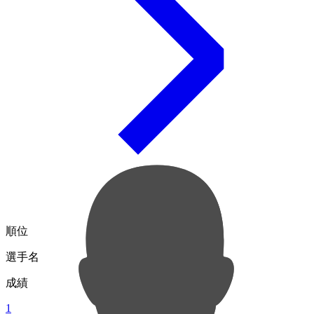
順位
選手名
成績
1