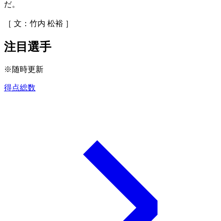
だ。
［ 文：竹内 松裕 ］
注目選手
※随時更新
得点総数