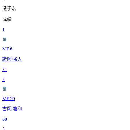
選手名
成績
1
MF 6
諸岡 裕人
71
2
MF 20
吉岡 雅和
68
3