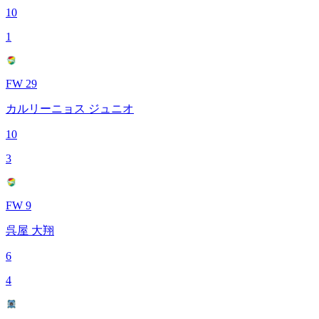
10
1
FW 29
カルリーニョス ジュニオ
10
3
FW 9
呉屋 大翔
6
4