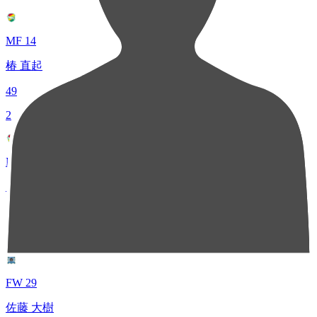
MF 14
椿 直起
49
2
MF 67
日高 大
37
3
FW 29
佐藤 大樹