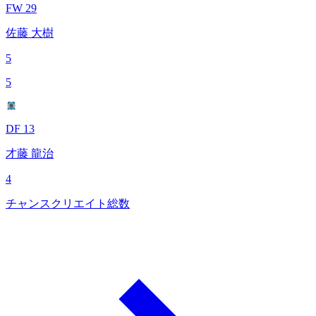
FW 29
佐藤 大樹
5
5
DF 13
才藤 龍治
4
チャンスクリエイト総数