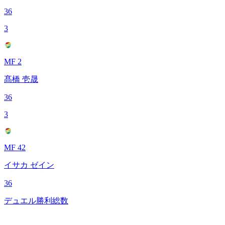
36
3
MF 2
髙橋 壱晟
36
3
MF 42
イサカ ゼイン
36
デュエル勝利総数