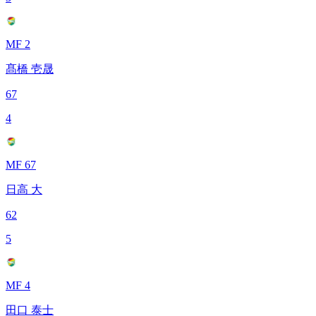
MF 2
髙橋 壱晟
67
4
MF 67
日高 大
62
5
MF 4
田口 泰士