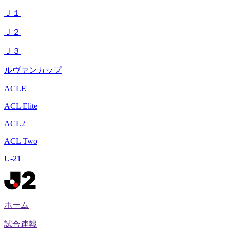
Ｊ１
Ｊ２
Ｊ３
ルヴァンカップ
ACLE
ACL Elite
ACL2
ACL Two
U-21
ホーム
試合速報