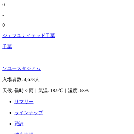
0
-
0
ジェフユナイテッド千葉
千葉
ソユースタジアム
入場者数
:
4,678人
天候
:
曇時々雨
｜
気温
:
18.9℃
｜
湿度
:
68%
サマリー
ラインナップ
戦評