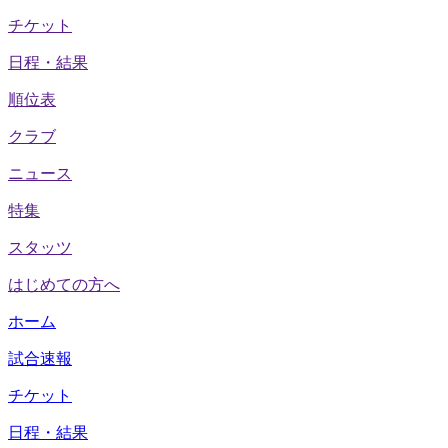
チケット
日程・結果
順位表
クラブ
ニュース
特集
スタッツ
はじめての方へ
ホーム
試合速報
チケット
日程・結果