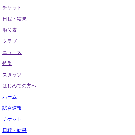
チケット
日程・結果
順位表
クラブ
ニュース
特集
スタッツ
はじめての方へ
ホーム
試合速報
チケット
日程・結果