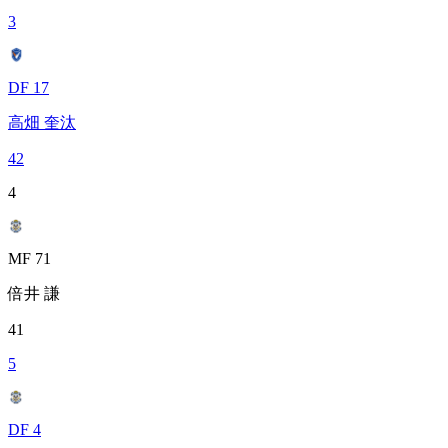
3
DF 17
高畑 奎汰
42
4
MF 71
倍井 謙
41
5
DF 4