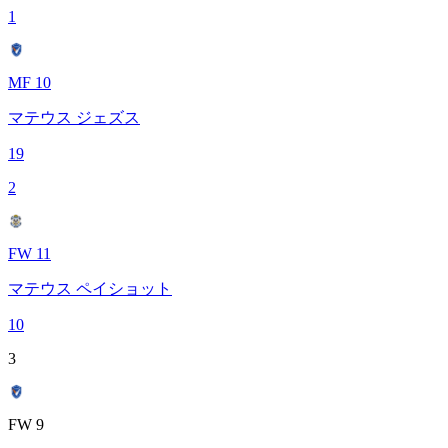
1
MF 10
マテウス ジェズス
19
2
FW 11
マテウス ペイショット
10
3
FW 9