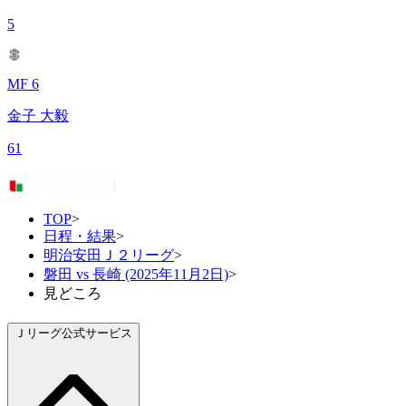
5
MF 6
金子 大毅
61
TOP
>
日程・結果
>
明治安田Ｊ２リーグ
>
磐田 vs 長崎 (2025年11月2日)
>
見どころ
Ｊリーグ公式サービス