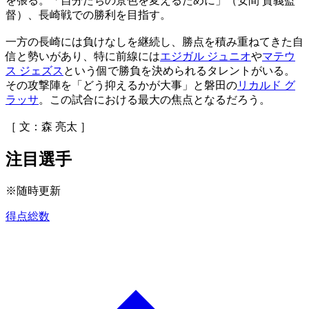
を張る。「自分たちの景色を変えるために」（安間 貴義監
督）、長崎戦での勝利を目指す。
一方の長崎には負けなしを継続し、勝点を積み重ねてきた自
信と勢いがあり、特に前線には
エジガル ジュニオ
や
マテウ
ス ジェズス
という個で勝負を決められるタレントがいる。
その攻撃陣を「どう抑えるかが大事」と磐田の
リカルド グ
ラッサ
。この試合における最大の焦点となるだろう。
［ 文：森 亮太 ］
注目選手
※随時更新
得点総数