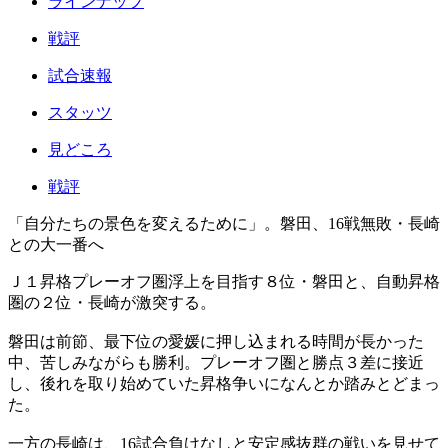
ラインナップ
戦評
試合速報
スタッツ
見どころ
戦評
「自分たちの景色を変えるために」。磐田、16戦無敗・長崎
との大一番へ
Ｊ１昇格プレーオフ圏浮上を目指す８位・磐田と、自動昇格
圏の２位・長崎が激突する。
磐田は前節、最下位の愛媛に押し込まれる時間が長かった
中、苦しみながらも勝利。プレーオフ圏と勝点３差に接近
し、後れを取り始めていた昇格争いになんとか踏みとどまっ
た。
一方の長崎は、16試合負けなしと安定感抜群の戦いを見せて