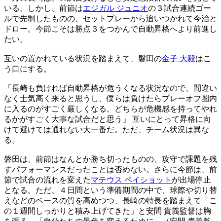
いる。しかし、前節は
エジガル ジュニオ
の３試合連続ゴー
ルで先制したものの、セットプレーから追いつかれて今治と
ドロー。今節こそは勝点３をつかんで自動昇格へより前進し
たい。
互いの置かれている状況を踏まえて、磐田の
金子 大毅
はこ
う口にする。
「長崎も負ければ自動昇格が危うくなる状況なので、間違い
なく士気高く来ると思うし、僕らは負けたらプレーオフ圏内
に入るのがすごく厳しくなる。どちらが危機感を持ってやれ
るかがすごく大事な試合だと思う」 互いにとって昇格に向
けて避けては通れない大一番だ。ただ、チーム状況は異な
る。
磐田は、前節はなんとか勝ち切ったものの、攻守で課題を残
すパフォーマンスだったことは否めない。さらに今節は、前
節で試合の流れを変えた
マテウス ペイショット
が出場停止
となる。ただ、４日間という準備期間の中で、球際や切り替
えなどのベースの質を高めつつ、長崎の特長を踏まえて「こ
の１週間しっかりと積み上げてきた」と安間 貴義監督は胸