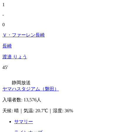
1
-
0
Ｖ・ファーレン長崎
長崎
渡邉 りょう
45'
静岡放送
ヤマハスタジアム（磐田）
入場者数
:
13,576人
天候
:
晴
｜
気温
:
20.7℃
｜
湿度
:
36%
サマリー