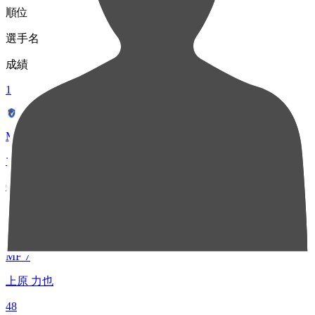
順位
選手名
成績
1
MF 10
マテウス ジェズス
68
2
MF 7
上原 力也
48