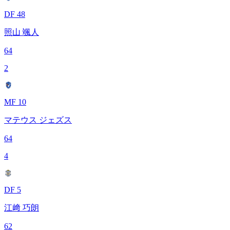
DF 48
照山 颯人
64
2
MF 10
マテウス ジェズス
64
4
DF 5
江﨑 巧朗
62