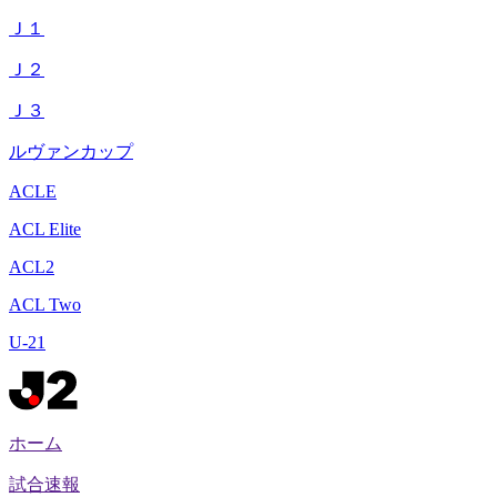
Ｊ１
Ｊ２
Ｊ３
ルヴァンカップ
ACLE
ACL Elite
ACL2
ACL Two
U-21
ホーム
試合速報