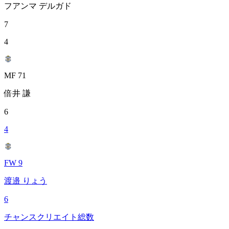
フアンマ デルガド
7
4
MF 71
倍井 謙
6
4
FW 9
渡邉 りょう
6
チャンスクリエイト総数