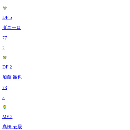
DF 5
ダニーロ
77
2
DF 2
加藤 徹也
73
3
MF 2
髙橋 壱晟