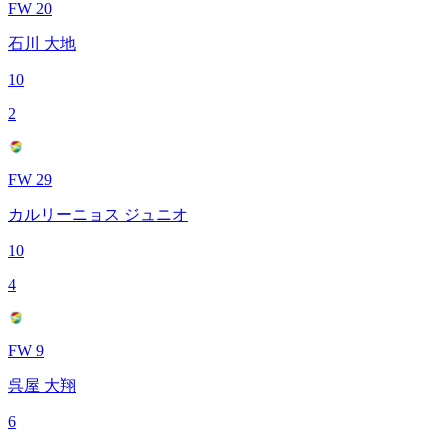
FW 20
石川 大地
10
2
FW 29
カルリーニョス ジュニオ
10
4
FW 9
呉屋 大翔
6