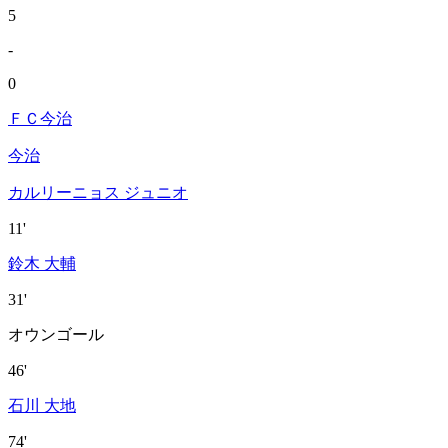
5
-
0
ＦＣ今治
今治
カルリーニョス ジュニオ
11'
鈴木 大輔
31'
オウンゴール
46'
石川 大地
74'