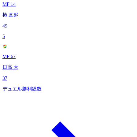
MF 14
椿 直起
49
5
MF 67
日高 大
37
デュエル勝利総数