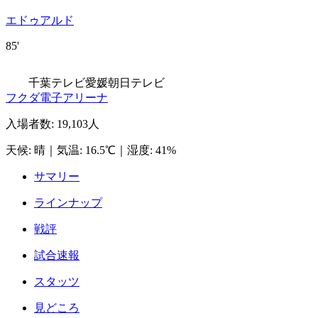
エドゥアルド
85'
千葉テレビ
愛媛朝日テレビ
フクダ電子アリーナ
入場者数
:
19,103人
天候
:
晴
｜
気温
:
16.5℃
｜
湿度
:
41%
サマリー
ラインナップ
戦評
試合速報
スタッツ
見どころ