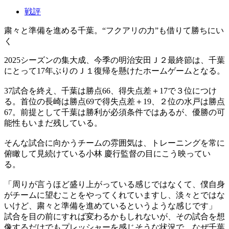
戦評
粛々と準備を進める千葉。“フクアリの力”も借りて勝ちにい
く
2025シーズンの集大成、今季の明治安田Ｊ２最終節は、千葉
にとって17年ぶりのＪ１復帰を懸けたホームゲームとなる。
37試合を終え、千葉は勝点66、得失点差＋17で３位につけ
る。首位の長崎は勝点69で得失点差＋19、２位の水戸は勝点
67。前提として千葉は勝利が必須条件ではあるが、優勝の可
能性もいまだ残している。
そんな試合に向かうチームの雰囲気は、トレーニングを常に
俯瞰して見続けている小林 慶行監督の目にこう映ってい
る。
「周りが言うほど盛り上がっている感じではなくて、僕自身
がチームに望むことをやってくれていますし、淡々とではな
いけど、粛々と準備を進めているというような感じです」
試合を目の前にすれば変わるかもしれないが、その試合を想
像するだけでもプレッシャーを感じそうな状況で、なぜ千葉