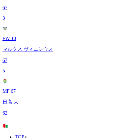
67
3
FW 10
マルクス ヴィニシウス
67
5
MF 67
日高 大
62
TOP
>