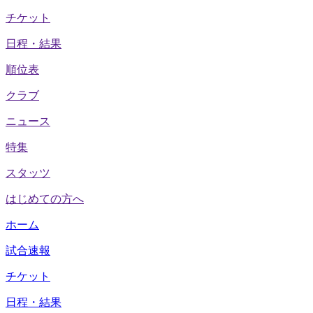
チケット
日程・結果
順位表
クラブ
ニュース
特集
スタッツ
はじめての方へ
ホーム
試合速報
チケット
日程・結果