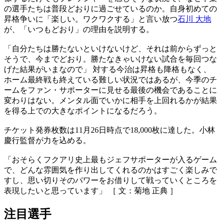
の選手たちは普段どおりに過ごせているのか。自身初めての
昇格争いに「楽しい。ワクワクする」と言い放つ
石川 大地
が、「いつもどおり」の理由を説明する。
「自分たちは勝たないといけないけど、それは前からずっと
そうで、今までどおり。勝たなきゃいけない試合を毎回つな
げた結果がいまなので」 対する今治は昇格も降格もなく、
ホーム最終戦も終えている難しい状況ではあるが、今季のチ
ームをファン・サポーターに見せる最後の機会であることに
変わりはない。メンタル面でいかに相手を上回れるかが結果
を得る上での大きなポイントになるだろう。
チケット発券枚数は11月26日時点で18,000枚に達した。小林
慶行監督が力を込める。
「おそらくフクアリ史上最もジェフサポーターが入るゲーム
で、どんな雰囲気を作り出してくれるのかはすごく楽しみで
すし、思い切りそのパワーをお借りして戦っていくところを
表現したいと思っています」 ［ 文：菊地 正典 ］
注目選手