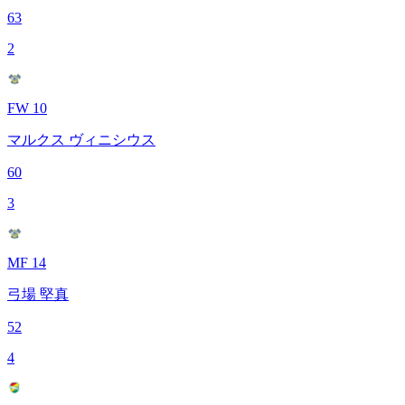
63
2
FW 10
マルクス ヴィニシウス
60
3
MF 14
弓場 堅真
52
4