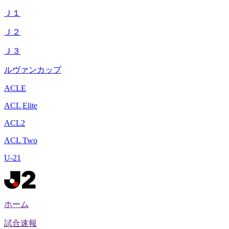
Ｊ１
Ｊ２
Ｊ３
ルヴァンカップ
ACLE
ACL Elite
ACL2
ACL Two
U-21
ホーム
試合速報