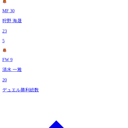
MF 30
狩野 海晟
23
5
FW 9
清水 一雅
20
デュエル勝利総数