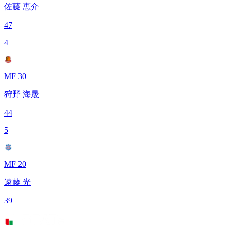
佐藤 恵介
47
4
MF 30
狩野 海晟
44
5
MF 20
遠藤 光
39