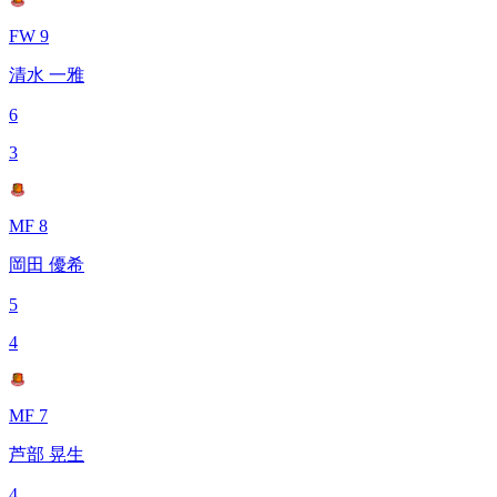
FW 9
清水 一雅
6
3
MF 8
岡田 優希
5
4
MF 7
芦部 晃生
4