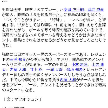
だ。
甲府は今季、昨季Ｊ３でプレーした
安田 虎士朗
、
武井 成豪
が加入。昨季のＪ３を知る選手たちに福島の印象を聞くと、
「つなぐことがうまい」、「特殊」、「レベルが高い」と警
戒する。甲府としては昨季以上に前を向く、前に向かう意識
を高めながら、ボールを奪う球際の意識を高めている中で、
福島のつなぎをハメてボールを奪えるかどうかは大きなポイ
ント。福島はそれをはがせるかどうかが見せどころとなりそ
うだ。
福島には日本サッカー界のスーパースターであり、レジェン
ドの
三浦 知良
が今季から加入しており、開幕戦でのメンバ
ー入りに注目が集まる。一方の甲府は、
小林 岩魚
、
山内 康
太
、
内藤 大和
、
井上 樹
、
一瀬 大寿
、
保坂 知希
といったアカ
デミー育ちの選手の多くがメンバー入りしそうな点は楽しみ
だ。中でも今季から10番を背負う
内藤 大和
がチームを勝た
せるプレー、ゴール、アシストを見せることができれば最高
のスタートになる。
［ 文：マツオ ジュン ］