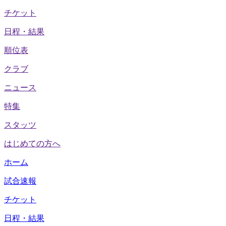
チケット
日程・結果
順位表
クラブ
ニュース
特集
スタッツ
はじめての方へ
ホーム
試合速報
チケット
日程・結果