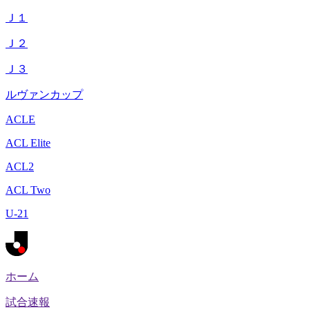
Ｊ１
Ｊ２
Ｊ３
ルヴァンカップ
ACLE
ACL Elite
ACL2
ACL Two
U-21
ホーム
試合速報