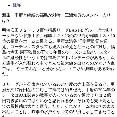
戦評
新生・甲府と継続の福島が対峙。三浦知良のメンバー入り
は？
明治安田Ｊ２・Ｊ３百年構想リーグEAST-Bグループ地域リ
ーグラウンド第１節、昨季Ｊ２・13位の甲府が昨季Ｊ３・10
位の福島をホームに迎える。甲府は渋谷 洋樹新監督を迎
え、コーチングスタッフも総入れ替えとなったのに対し、福
島は寺田 周平監督の下で３年目のシーズンに臨む。スタイ
ルの継続性という面では福島にアドバンテージがあるが、双
方選手が入れ替わる中でどんな最大値を出せるのかという点
では、“やってみないと分からない”面白さや興味がある対戦
だ。
Ｊリーグから公表されている2024年度の売上高を見ると、甲
府が約17億円なのに対して福島は約５億円。甲府の2024年の
データはACL関連の数字が入っているので通常よりは２億
円前後多いのではないかと思われるが、それでも売上高とし
ての規模感は大きく違う。ただ、それがチーム力にそのまま
出ないことは、昨季の水戸やかつての甲府も示してきたこと