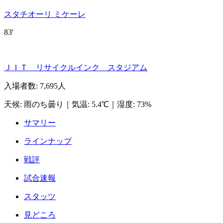
スタチオーリ ミケーレ
83'
ＪＩＴ リサイクルインク スタジアム
入場者数
:
7,695人
天候
:
雨のち曇り
｜
気温
:
5.4℃
｜
湿度
:
73%
サマリー
ラインナップ
戦評
試合速報
スタッツ
見どころ