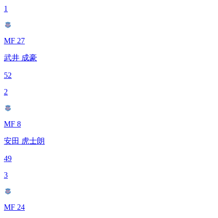
1
MF 27
武井 成豪
52
2
MF 8
安田 虎士朗
49
3
MF 24