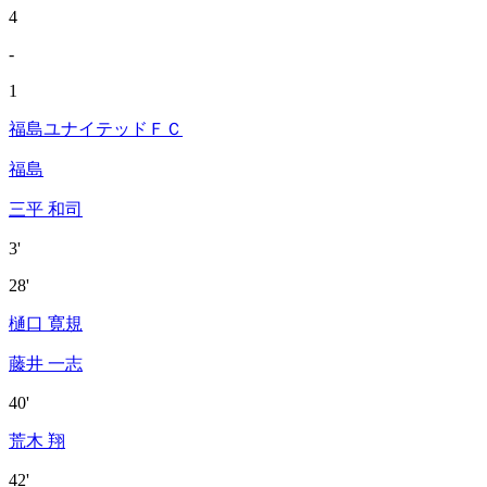
4
-
1
福島ユナイテッドＦＣ
福島
三平 和司
3'
28'
樋口 寛規
藤井 一志
40'
荒木 翔
42'