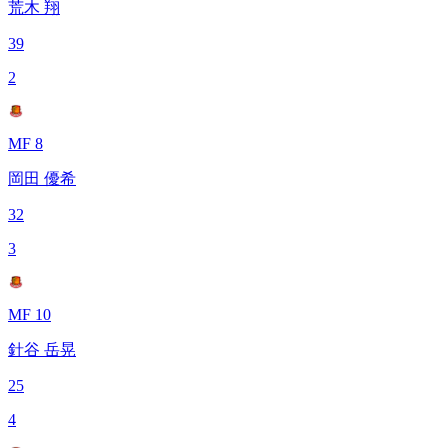
荒木 翔
39
2
MF 8
岡田 優希
32
3
MF 10
針谷 岳晃
25
4