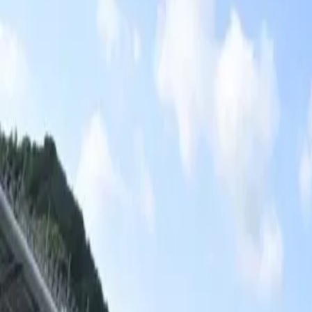
藤枝ＭＹＦＣ
vs
松本山雅ＦＣ