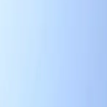
チケット
日程・結果
順位表
クラブ
ニュース
特集
スタッツ
はじめての方へ
ホーム
試合速報
チケット
日程・結果