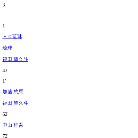
3
-
1
ＦＣ琉球
琉球
福田 望久斗
43'
1'
加藤 悠馬
福田 望久斗
62'
中山 桂吾
73'