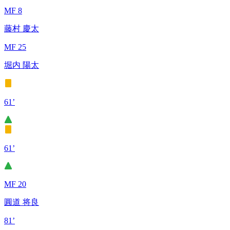
MF 8
藤村 慶太
MF 25
堀内 陽太
61’
61’
MF 20
圓道 将良
81’