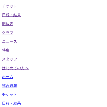
チケット
日程・結果
順位表
クラブ
ニュース
特集
スタッツ
はじめての方へ
ホーム
試合速報
チケット
日程・結果