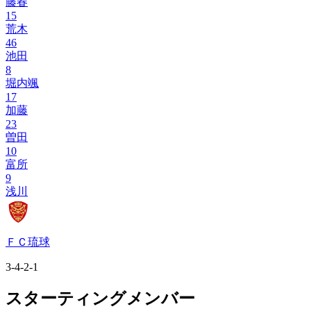
藤春
15
荒木
46
池田
8
堀内颯
17
加藤
23
曽田
10
富所
9
浅川
ＦＣ琉球
3-4-2-1
スターティングメンバー