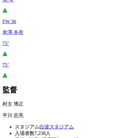
FW 36
米澤 令衣
75’
75’
監督
村主 博正
平川 忠亮
スタジアム
白波スタジアム
入場者数
7,238人