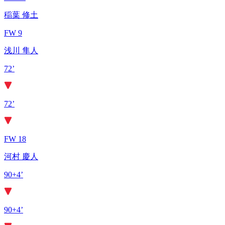
稲葉 修土
FW 9
浅川 隼人
72’
72’
FW 18
河村 慶人
90+4’
90+4’