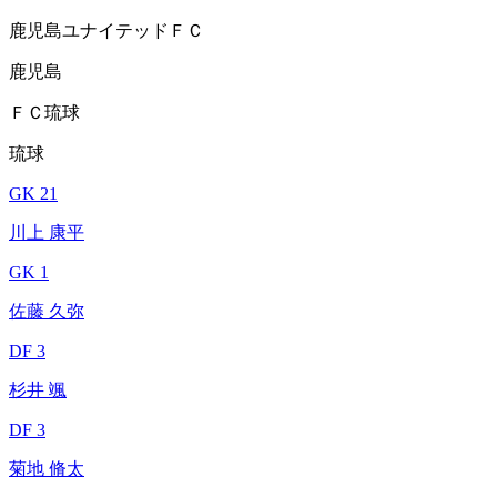
鹿児島ユナイテッドＦＣ
鹿児島
ＦＣ琉球
琉球
GK 21
川上 康平
GK 1
佐藤 久弥
DF 3
杉井 颯
DF 3
菊地 脩太