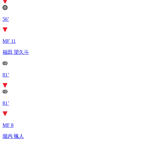
56’
MF 11
福田 望久斗
81’
81’
MF 8
堀内 颯人