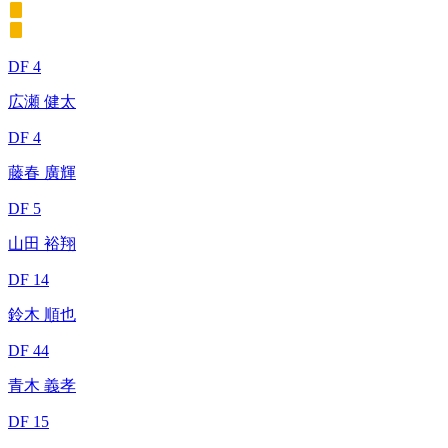
DF 4
広瀬 健太
DF 4
藤春 廣輝
DF 5
山田 裕翔
DF 14
鈴木 順也
DF 44
青木 義孝
DF 15