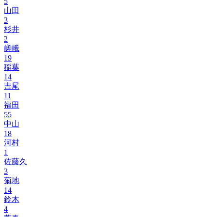
5
山田
3
杉井
2
嵯峨
19
稲葉
14
吉尾
11
福田
55
中山
18
河村
1
佐藤久
3
菊地
14
鈴木
4