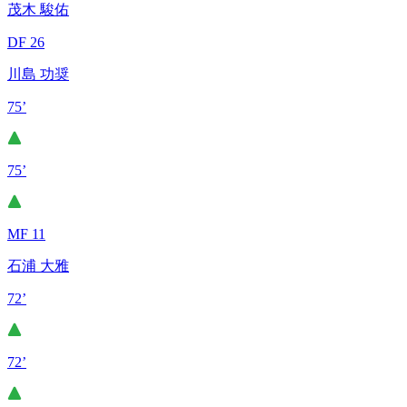
茂木 駿佑
DF 26
川島 功奨
75’
75’
MF 11
石浦 大雅
72’
72’