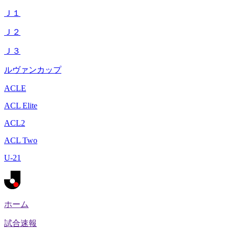
Ｊ１
Ｊ２
Ｊ３
ルヴァンカップ
ACLE
ACL Elite
ACL2
ACL Two
U-21
ホーム
試合速報