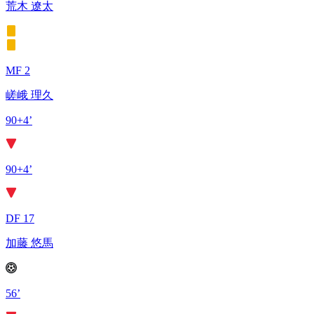
荒木 遼太
MF 2
嵯峨 理久
90+4’
90+4’
DF 17
加藤 悠馬
56’