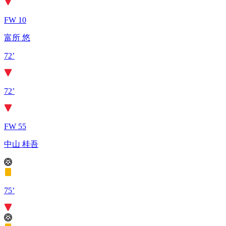
FW 10
富所 悠
72’
72’
FW 55
中山 桂吾
75’