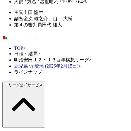
天候 / 気温 / 湿度
晴れ / 19.8℃ / 64%
主審
上田 隆生
副審
金次 雄之介、山口 大輔
第４の審判員
田代 雄大
TOP
>
日程・結果
>
明治安田Ｊ２・Ｊ３百年構想リーグ
>
鹿児島 vs 琉球 (2026年2月15日)
>
ラインナップ
Ｊリーグ公式サービス