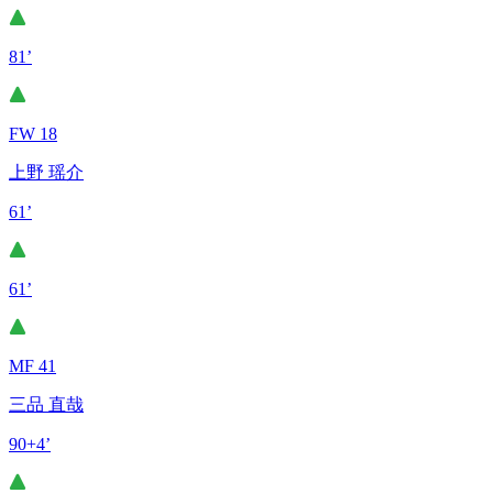
81’
FW 18
上野 瑶介
61’
61’
MF 41
三品 直哉
90+4’