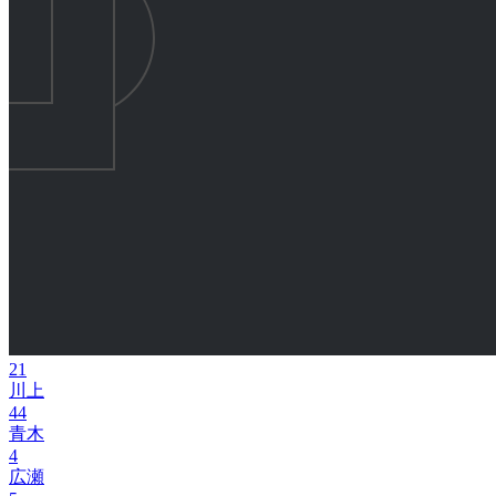
21
川上
44
青木
4
広瀬