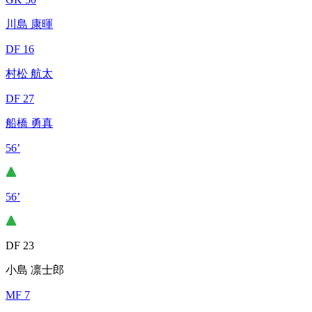
川島 康暉
DF 16
村松 航太
DF 27
船橋 勇真
56’
56’
DF 23
小島 凛士郎
MF 7