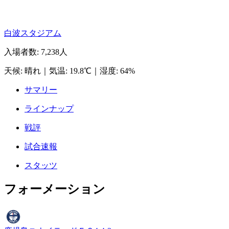
白波スタジアム
入場者数
:
7,238人
天候
:
晴れ
｜
気温
:
19.8℃
｜
湿度
:
64%
サマリー
ラインナップ
戦評
試合速報
スタッツ
フォーメーション