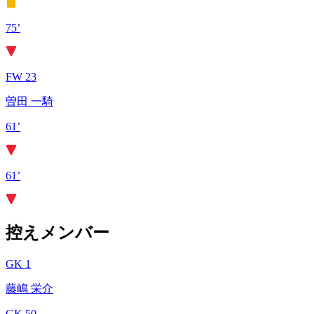
75’
FW 23
曽田 一騎
61’
61’
控えメンバー
GK 1
藤嶋 栄介
GK 50