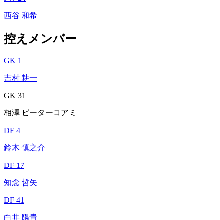
西谷 和希
控えメンバー
GK 1
吉村 耕一
GK 31
相澤 ピーターコアミ
DF 4
鈴木 慎之介
DF 17
知念 哲矢
DF 41
白井 陽貴