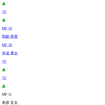
76’
MF 10
岡庭 裕貴
MF 30
井波 勇太
76’
76’
MF 11
表原 玄太