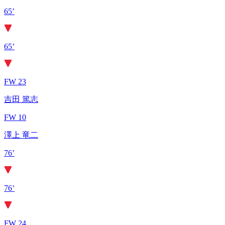
65’
65’
FW 23
吉田 篤志
FW 10
澤上 竜二
76’
76’
FW 24