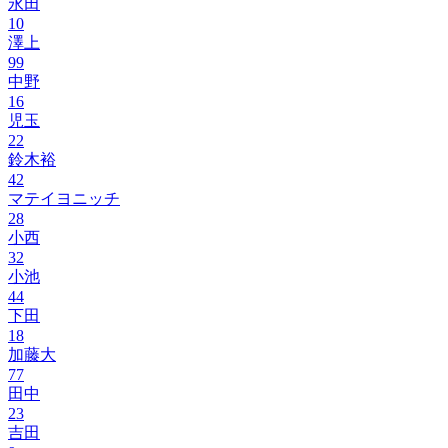
永田
10
澤上
99
中野
16
児玉
22
鈴木裕
42
マテイヨニッチ
28
小西
32
小池
44
下田
18
加藤大
77
田中
23
吉田