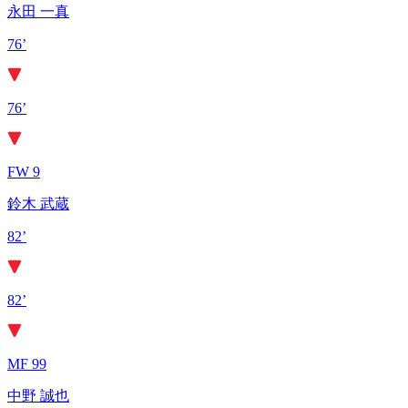
永田 一真
76’
76’
FW 9
鈴木 武蔵
82’
82’
MF 99
中野 誠也