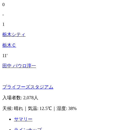
0
-
1
栃木シティ
栃木Ｃ
11'
田中 パウロ淳一
プライフーズスタジアム
入場者数
:
2,078人
天候
:
晴れ
｜
気温
:
12.5℃
｜
湿度
:
38%
サマリー
ラインナップ