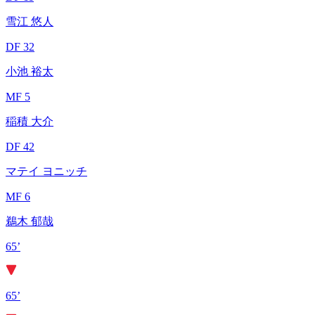
雪江 悠人
DF 32
小池 裕太
MF 5
稲積 大介
DF 42
マテイ ヨニッチ
MF 6
鵜木 郁哉
65’
65’