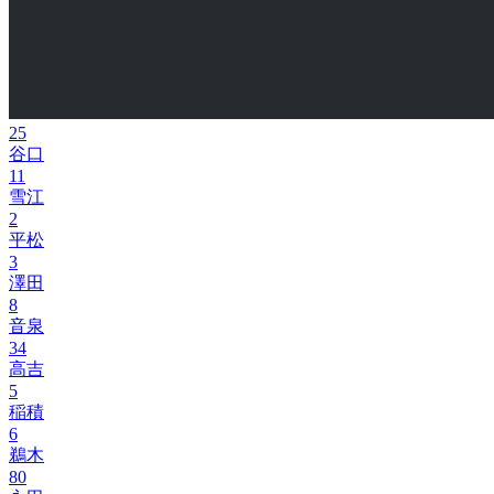
25
谷口
11
雪江
2
平松
3
澤田
8
音泉
34
高吉
5
稲積
6
鵜木
80