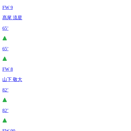
FW 9
髙尾 流星
65’
65’
FW 8
山下 敬大
82’
82’
FW 90