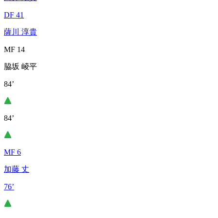
DF 41
薩川 淳貴
MF 14
脇坂 崚平
84’
84’
MF 6
加藤 丈
76’