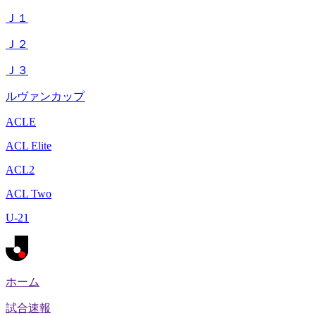
Ｊ１
Ｊ２
Ｊ３
ルヴァンカップ
ACLE
ACL Elite
ACL2
ACL Two
U-21
ホーム
試合速報