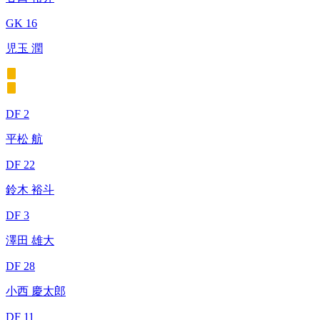
GK 16
児玉 潤
DF 2
平松 航
DF 22
鈴木 裕斗
DF 3
澤田 雄大
DF 28
小西 慶太郎
DF 11