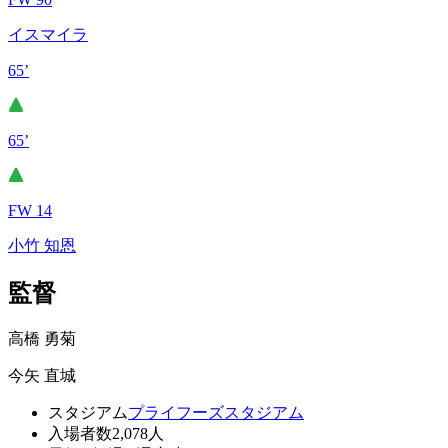
イスマイラ
65’
65’
FW 14
小竹 知恩
監督
高橋 勇菊
今矢 直城
スタジアム
プライフーズスタジアム
入場者数
2,078人