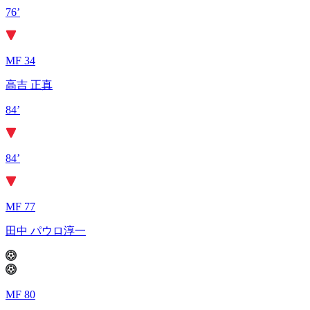
76’
MF 34
高吉 正真
84’
84’
MF 77
田中 パウロ淳一
MF 80