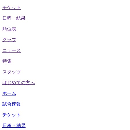
チケット
日程・結果
順位表
クラブ
ニュース
特集
スタッツ
はじめての方へ
ホーム
試合速報
チケット
日程・結果