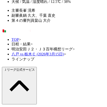
天候 / 気温 / 湿度
晴れ / 12.5℃ / 38%
主審
長峯 滉希
副審
眞鍋 久大、千葉 直史
第４の審判員
畠山 大介
TOP
>
日程・結果
>
明治安田Ｊ２・Ｊ３百年構想リーグ
>
八戸 vs 栃木Ｃ (2026年3月15日)
>
ラインナップ
Ｊリーグ公式サービス