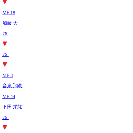
MF 18
加藤 大
76’
76’
MF 8
音泉 翔眞
MF 44
下田 栄祐
76’