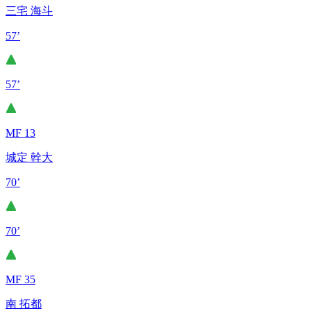
三宅 海斗
57’
57’
MF 13
城定 幹大
70’
70’
MF 35
南 拓都