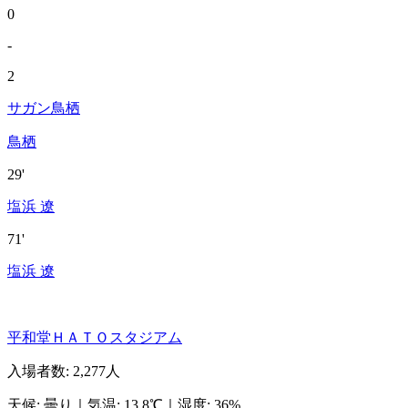
0
-
2
サガン鳥栖
鳥栖
29'
塩浜 遼
71'
塩浜 遼
平和堂ＨＡＴＯスタジアム
入場者数
:
2,277人
天候
:
曇り
｜
気温
:
13.8℃
｜
湿度
:
36%