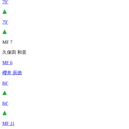
79’
79’
MF 7
久保田 和音
MF 6
櫻井 辰徳
84’
84’
MF 11