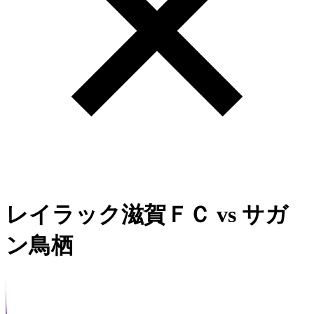
レイラック滋賀ＦＣ
vs
サガ
ン鳥栖