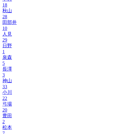
18
秋山
28
田部井
10
人見
29
日野
1
泉森
5
長澤
3
神山
33
小川
22
弓場
20
豊田
2
松本
7