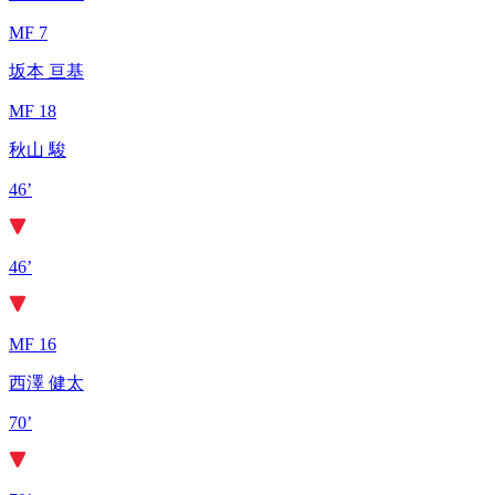
MF 7
坂本 亘基
MF 18
秋山 駿
46’
46’
MF 16
西澤 健太
70’