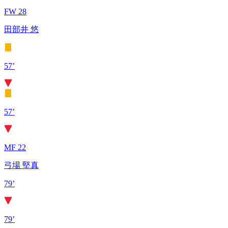
FW 28
田部井 悠
57’
57’
MF 22
弓場 堅真
79’
79’