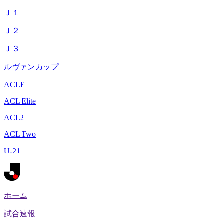
Ｊ１
Ｊ２
Ｊ３
ルヴァンカップ
ACLE
ACL Elite
ACL2
ACL Two
U-21
ホーム
試合速報