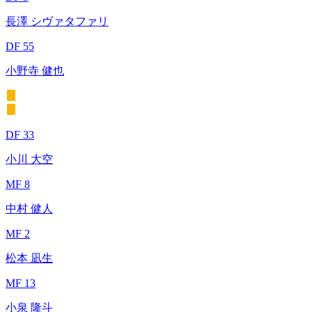
長澤 シヴァタファリ
DF 55
小野寺 健也
DF 33
小川 大空
MF 8
中村 健人
MF 2
松本 凪生
MF 13
小泉 隆斗