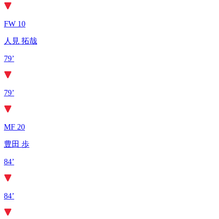
FW 10
人見 拓哉
79’
79’
MF 20
豊田 歩
84’
84’