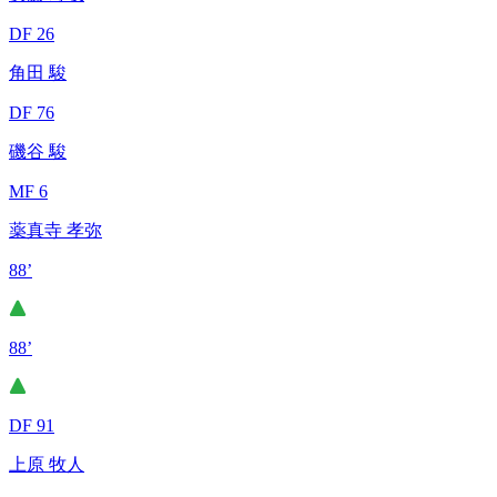
DF 26
角田 駿
DF 76
磯谷 駿
MF 6
薬真寺 孝弥
88’
88’
DF 91
上原 牧人