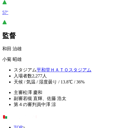
57’
監督
和田 治雄
小菊 昭雄
スタジアム
平和堂ＨＡＴＯスタジアム
入場者数
2,277人
天候 / 気温 / 湿度
曇り / 13.8℃ / 36%
主審
松澤 慶和
副審
若槻 直輝、佐藤 浩太
第４の審判員
中澤 涼
TOP
>