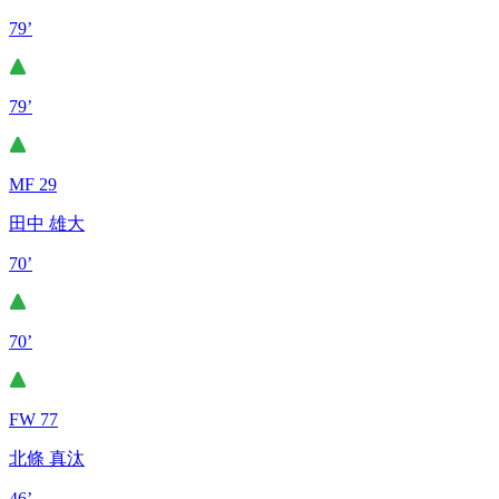
79’
79’
MF 29
田中 雄大
70’
70’
FW 77
北條 真汰
46’