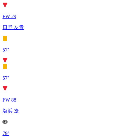
FW 29
日野 友貴
57’
57’
FW 88
塩浜 遼
79’