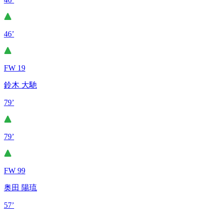
46’
FW 19
鈴木 大馳
79’
79’
FW 99
奥田 陽琉
57’