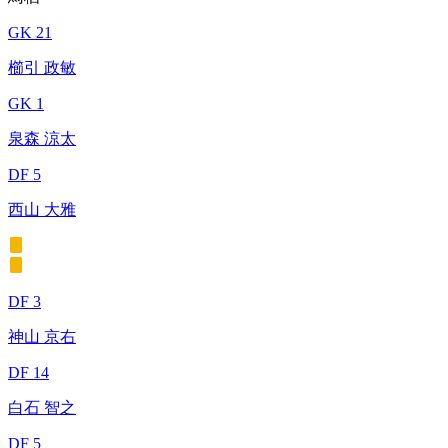
GK 21
櫛引 政敏
GK 1
泉森 涼太
DF 5
西山 大雅
DF 3
神山 京右
DF 14
白石 智之
DF 5