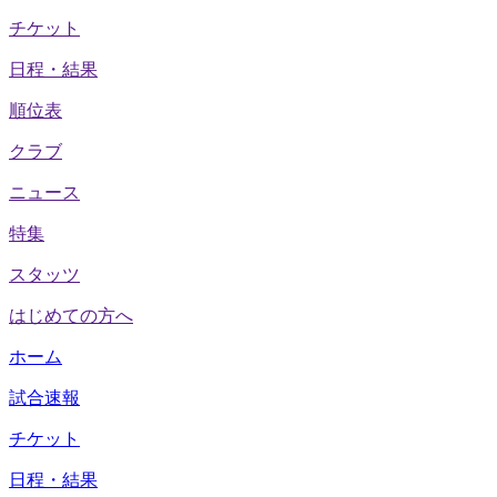
チケット
日程・結果
順位表
クラブ
ニュース
特集
スタッツ
はじめての方へ
ホーム
試合速報
チケット
日程・結果