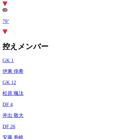
79’
控えメンバー
GK 1
伊東 倖希
GK 12
松原 颯汰
DF 4
井出 敬大
DF 26
安藤 寿岐