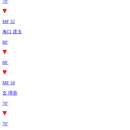
70’
MF 32
海口 彦太
88’
88’
MF 18
玄 理吾
70’
70’