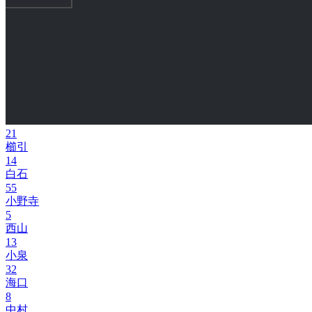
21
櫛引
14
白石
55
小野寺
5
西山
13
小泉
32
海口
8
中村