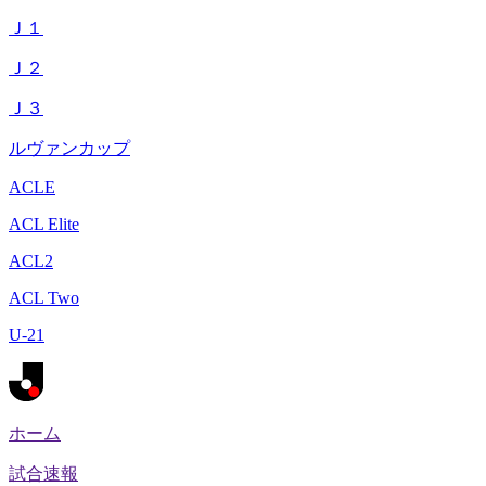
Ｊ１
Ｊ２
Ｊ３
ルヴァンカップ
ACLE
ACL Elite
ACL2
ACL Two
U-21
ホーム
試合速報