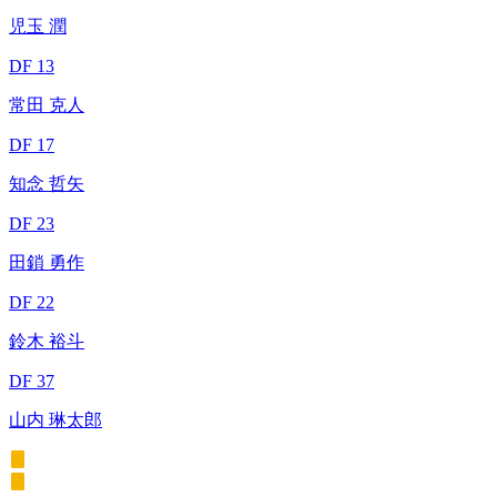
児玉 潤
DF 13
常田 克人
DF 17
知念 哲矢
DF 23
田鎖 勇作
DF 22
鈴木 裕斗
DF 37
山内 琳太郎