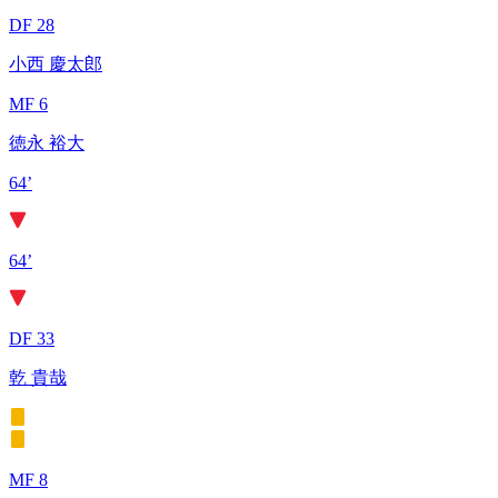
DF 28
小西 慶太郎
MF 6
徳永 裕大
64’
64’
DF 33
乾 貴哉
MF 8