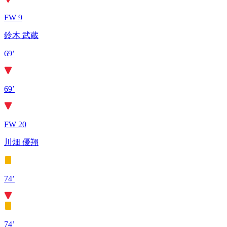
FW 9
鈴木 武蔵
69’
69’
FW 20
川畑 優翔
74’
74’