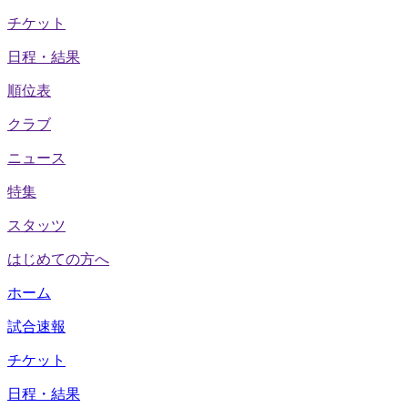
チケット
日程・結果
順位表
クラブ
ニュース
特集
スタッツ
はじめての方へ
ホーム
試合速報
チケット
日程・結果