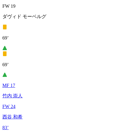
FW 19
ダヴィド モーベルグ
69’
69’
MF 17
竹内 崇人
FW 24
西谷 和希
83’