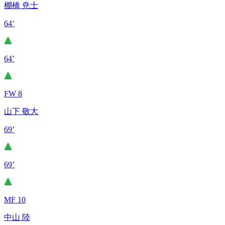
棚橋 尭士
64’
64’
FW 8
山下 敬大
69’
69’
MF 10
中山 陸