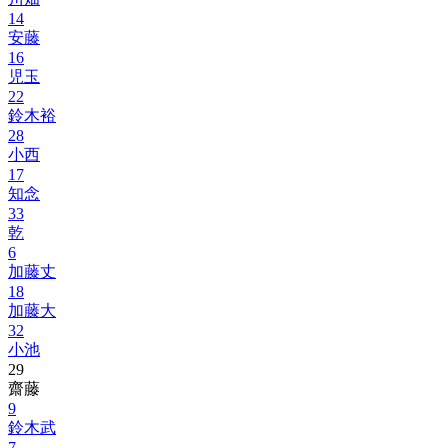
14
安藤
16
児玉
22
鈴木裕
28
小西
17
知念
33
乾
6
加藤丈
18
加藤大
32
小池
29
齋藤
9
鈴木武
7