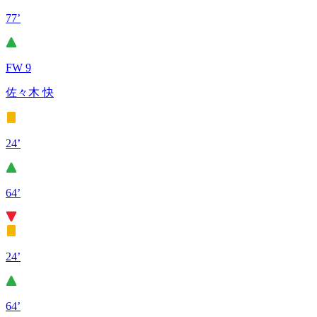
77’
FW 9
佐々木 快
24’
64’
24’
64’