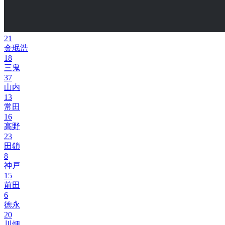
21
金珉浩
18
三鬼
37
山内
13
常田
16
高野
23
田鎖
8
神戸
15
前田
6
徳永
20
川畑