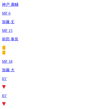
神戸 康輔
MF 6
加藤 丈
MF 15
前田 泰良
MF 18
加藤 大
83’
83’