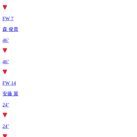
FW 7
森 俊貴
46’
46’
FW 14
安藤 翼
24’
24’