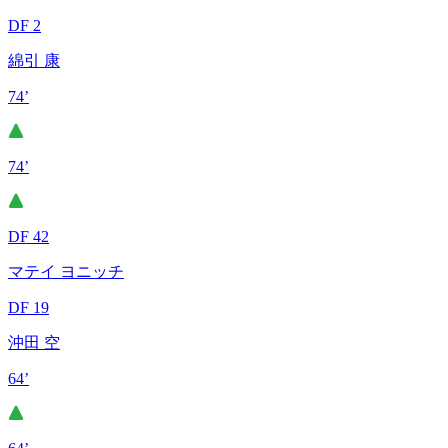
DF 2
綿引 康
74’
74’
DF 42
マテイ ヨニッチ
DF 19
沖田 空
64’