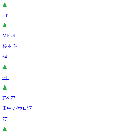
83’
MF 24
杉本 蓮
64’
64’
FW 77
田中 パウロ淳一
77’