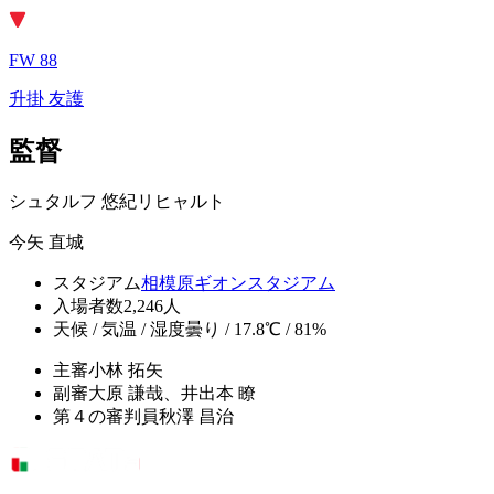
FW 88
升掛 友護
監督
シュタルフ 悠紀リヒャルト
今矢 直城
スタジアム
相模原ギオンスタジアム
入場者数
2,246人
天候 / 気温 / 湿度
曇り / 17.8℃ / 81%
主審
小林 拓矢
副審
大原 謙哉、井出本 瞭
第４の審判員
秋澤 昌治