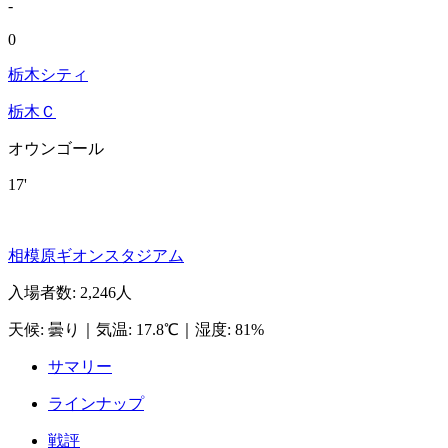
-
0
栃木シティ
栃木Ｃ
オウンゴール
17'
相模原ギオンスタジアム
入場者数
:
2,246人
天候
:
曇り
｜
気温
:
17.8℃
｜
湿度
:
81%
サマリー
ラインナップ
戦評