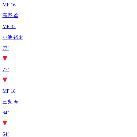
MF 16
高野 遼
MF 32
小池 裕太
77’
77’
MF 18
三鬼 海
64’
64’