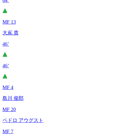
64’
MF 13
大嶌 貴
46’
46’
MF 4
島川 俊郎
MF 20
ペドロ アウグスト
MF 7