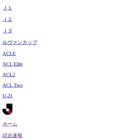
Ｊ１
Ｊ２
Ｊ３
ルヴァンカップ
ACLE
ACL Elite
ACL2
ACL Two
U-21
ホーム
試合速報