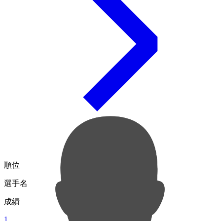
順位
選手名
成績
1