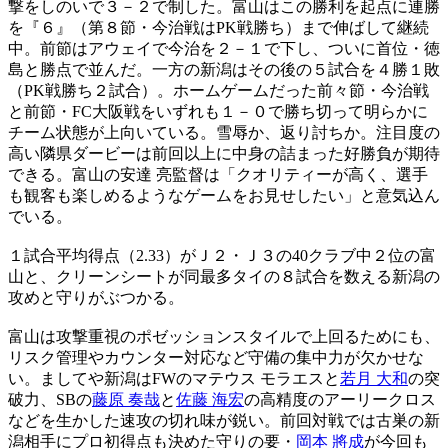
撃をしのいで３－２で制した。富山はこの勝利を起点に連勝
を『６』（第８節・今治戦はPK戦勝ち）まで伸ばして継続
中。前節はアウェイで今治を２－１で下し、ついに首位・徳
島と勝点で並んだ。一方の新潟はその後の５試合を４勝１敗
（PK戦勝ち２試合）。ホームゲームだった前々節・今治戦
と前節・FC大阪戦をいずれも１－０で勝ち切って明らかに
チーム状態が上向いている。雪辱か、返り討ちか。注目度の
高い隣県ダービーは前回以上に中身の詰まった好勝負が期待
できる。富山の安達 亮監督は「クオリティーが高く、選手
も観客も楽しめるようなゲームをお見せしたい」と意気込ん
でいる。
１試合平均得点（2.33）がＪ２・Ｊ３の40クラブ中２位の富
山と、クリーンシートが同最多タイの８試合を数える新潟の
攻めと守りがぶつかる。
富山は攻撃重視のポゼッションスタイルで上回るためにも、
リスク管理やカウンター対応など守備の集中力が欠かせな
い。ましてや新潟はFWのマテウス モラエスと
若月 大和
の突
破力、SBの
藤原 奏哉
と
佐藤 海宏
の高精度のアーリークロス
などを生かした速攻の切れ味が鋭い。前回対戦では古巣の新
潟相手にプロ初得点も決めた守りの要・
岡本 將成
が今回も