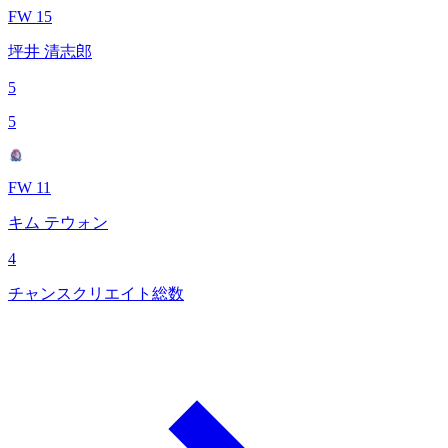
FW 15
坪井 清志郎
5
5
FW 11
キム テウォン
4
チャンスクリエイト総数