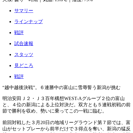
サマリー
ラインナップ
戦評
試合速報
スタッツ
見どころ
戦評
“越中越後決戦”。６連勝中の富山に雪辱誓う新潟が挑む
明治安田Ｊ２・Ｊ３百年構想WEST-Aグループ２位の富山
と、４位の新潟による上位対決だ。双方とも５連戦初戦の前
節で勝利を収め、勢いに乗ってこの一戦に臨む。
前回対戦した３月20日の地域リーグラウンド第７節では、富
山がセットプレーから前半だけで３得点を奪い、新潟の猛反