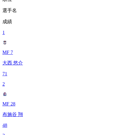
選手名
成績
1
MF 7
大西 悠介
71
2
MF 28
布施谷 翔
48