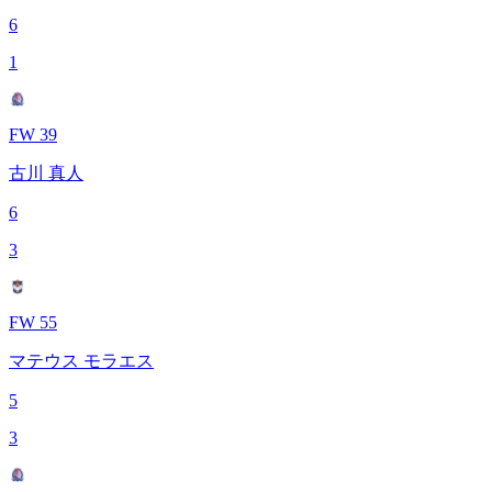
6
1
FW 39
古川 真人
6
3
FW 55
マテウス モラエス
5
3