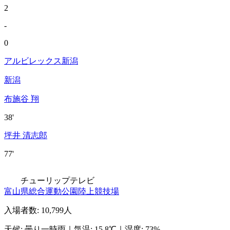
2
-
0
アルビレックス新潟
新潟
布施谷 翔
38'
坪井 清志郎
77'
チューリップテレビ
富山県総合運動公園陸上競技場
入場者数
:
10,799人
天候
:
曇り一時雨
｜
気温
:
15.8℃
｜
湿度
:
73%