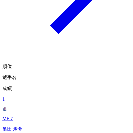
順位
選手名
成績
1
MF 7
亀田 歩夢