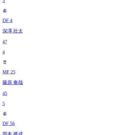
3
DF 4
深澤 壯太
47
4
MF 25
藤原 奏哉
45
5
DF 56
岡本 將成