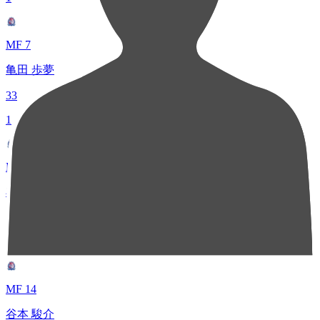
MF 7
亀田 歩夢
33
1
MF 28
布施谷 翔
33
3
MF 14
谷本 駿介