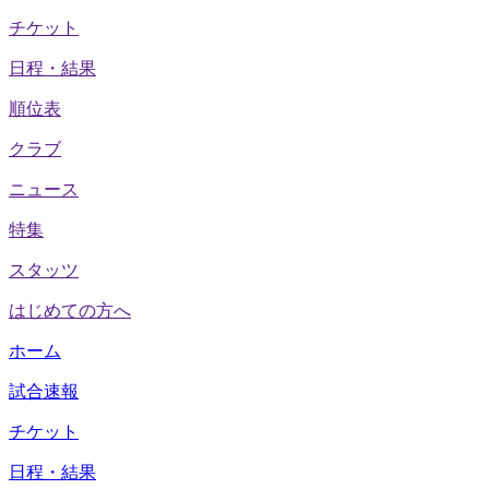
チケット
日程・結果
順位表
クラブ
ニュース
特集
スタッツ
はじめての方へ
ホーム
試合速報
チケット
日程・結果