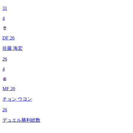
31
4
DF 26
佐藤 海宏
26
4
MF 20
チョン ウヨン
26
デュエル勝利総数