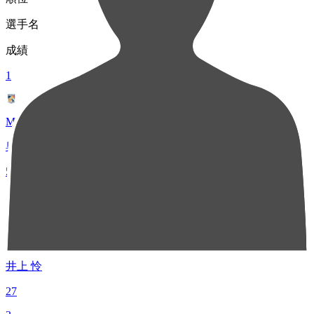
選手名
成績
1
MF 47
奥村 晃司
56
2
MF 10
井上 怜
27