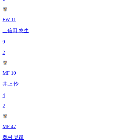
FW 11
土信田 悠生
9
2
MF 10
井上 怜
4
2
MF 47
奥村 晃司