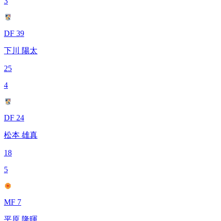
3
DF 39
下川 陽太
25
4
DF 24
松本 雄真
18
5
MF 7
平原 隆暉