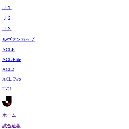
Ｊ１
Ｊ２
Ｊ３
ルヴァンカップ
ACLE
ACL Elite
ACL2
ACL Two
U-21
ホーム
試合速報