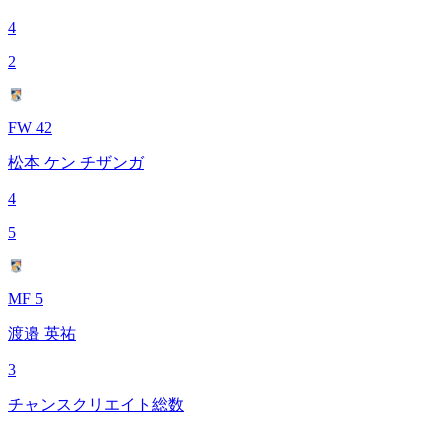
4
2
FW 42
松本 ケン チザンガ
4
5
MF 5
渡邉 英祐
3
チャンスクリエイト総数