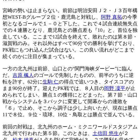
宮崎の勢いは止まらない。前節は明治安田Ｊ２・Ｊ３百年構
想WEST-Bグループ２位・鹿児島と対戦し、
阿野 真拓
の今季
初となるゴールで１－０と下した。これで４試合連続無失点
での４連勝となり、鹿児島との勝点差も『10』と、首位を独
走している。ここまで12試合を終えて、敗れたのは第８節・
滋賀戦のみ。それ以外はすべて90分での勝利を挙げており、
PK戦にもつれ込んだ試合はない。この良い流れがどこまで
続くのかに注目が集まっている。
一方の北九州は前節、山口との“関門海峡ダービー”に臨ん
だ。
吉原 楓人
のゴールで先制したものの、前半のうちに逆
転を許す。62分に
生駒 仁
の得点で追いつき、タイスコアの
まま90分が終了。迎えたPK戦では、８人目の
岡野 凜平
が止
められてしまい、勝点１の獲得にとどまった。第７節・山口
戦からシステムを３バックに変更して開幕からの連敗を
『６』で止め、そこから調子は少し上向いたが、現在は勝点
11で８位。９位・琉球、10位・鳥取とは勝点で並んでいる。
前回の対戦は、北九州のホーム・ミクニワールドスタジアム
北九州で行われた第５節。このときは、
土信田 悠生
が２
点、
松本 雄真
が１点を挙げて宮崎が３－２で勝利を収めて