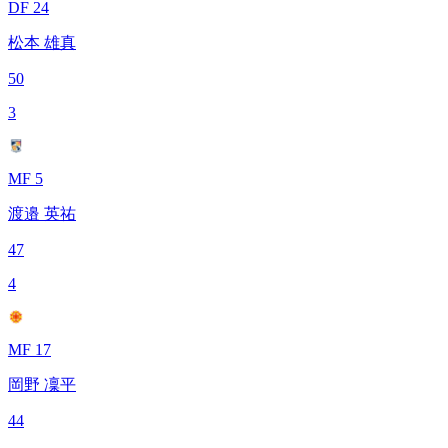
DF 24
松本 雄真
50
3
MF 5
渡邉 英祐
47
4
MF 17
岡野 凜平
44