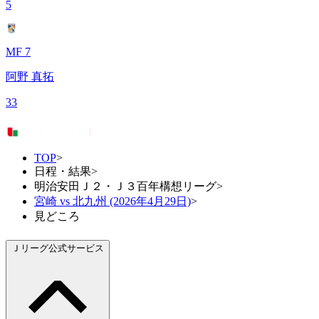
5
MF 7
阿野 真拓
33
TOP
>
日程・結果
>
明治安田Ｊ２・Ｊ３百年構想リーグ
>
宮崎 vs 北九州 (2026年4月29日)
>
見どころ
Ｊリーグ公式サービス