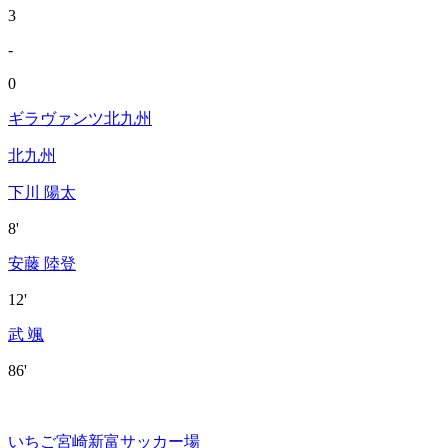
3
-
0
ギラヴァンツ北九州
北九州
下川 陽太
8'
安藤 陸登
12'
武 颯
86'
いちご宮崎新富サッカー場