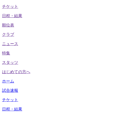
チケット
日程・結果
順位表
クラブ
ニュース
特集
スタッツ
はじめての方へ
ホーム
試合速報
チケット
日程・結果