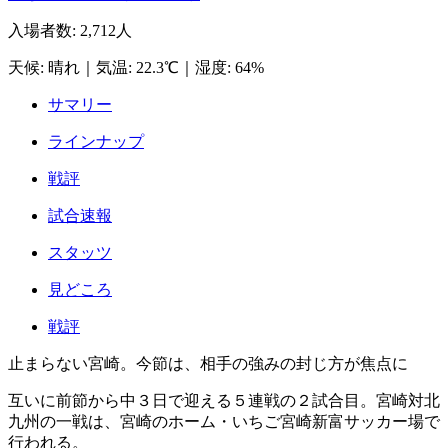
入場者数
:
2,712人
天候
:
晴れ
｜
気温
:
22.3℃
｜
湿度
:
64%
サマリー
ラインナップ
戦評
試合速報
スタッツ
見どころ
戦評
止まらない宮崎。今節は、相手の強みの封じ方が焦点に
互いに前節から中３日で迎える５連戦の２試合目。宮崎対北
九州の一戦は、宮崎のホーム・いちご宮崎新富サッカー場で
行われる。