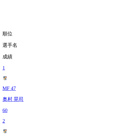
順位
選手名
成績
1
MF 47
奥村 晃司
60
2