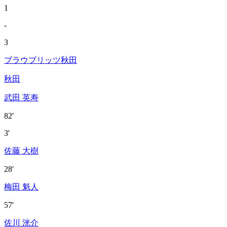
1
-
3
ブラウブリッツ秋田
秋田
武田 英寿
82'
3'
佐藤 大樹
28'
梅田 魁人
57'
佐川 洸介