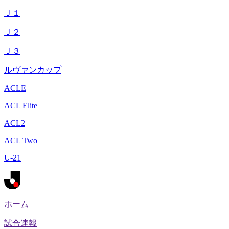
Ｊ１
Ｊ２
Ｊ３
ルヴァンカップ
ACLE
ACL Elite
ACL2
ACL Two
U-21
ホーム
試合速報