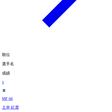
順位
選手名
成績
1
MF 66
土井 紅貴