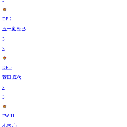
3
DF 2
五十嵐 聖己
3
3
DF 5
菅田 真啓
3
3
FW 11
小林 心