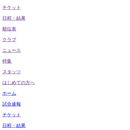
チケット
日程・結果
順位表
クラブ
ニュース
特集
スタッツ
はじめての方へ
ホーム
試合速報
チケット
日程・結果