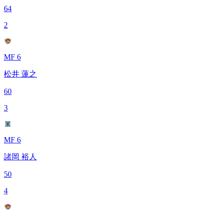
64
2
MF 6
松井 蓮之
60
3
MF 6
諸岡 裕人
50
4