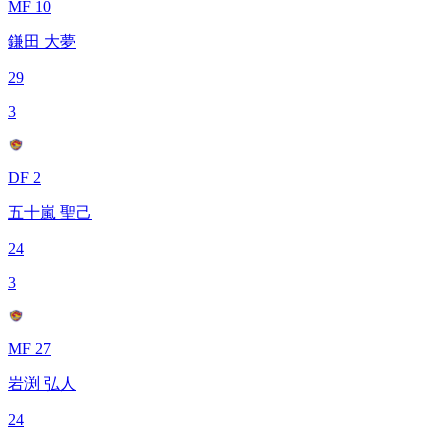
MF 10
鎌田 大夢
29
3
DF 2
五十嵐 聖己
24
3
MF 27
岩渕 弘人
24