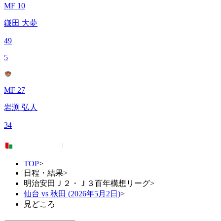
MF 10
鎌田 大夢
49
5
MF 27
岩渕 弘人
34
TOP
>
日程・結果
>
明治安田Ｊ２・Ｊ３百年構想リーグ
>
仙台 vs 秋田 (2026年5月2日)
>
見どころ