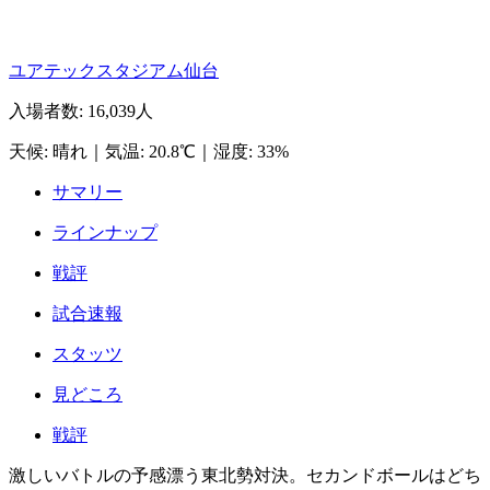
ユアテックスタジアム仙台
入場者数
:
16,039人
天候
:
晴れ
｜
気温
:
20.8℃
｜
湿度
:
33%
サマリー
ラインナップ
戦評
試合速報
スタッツ
見どころ
戦評
激しいバトルの予感漂う東北勢対決。セカンドボールはどち