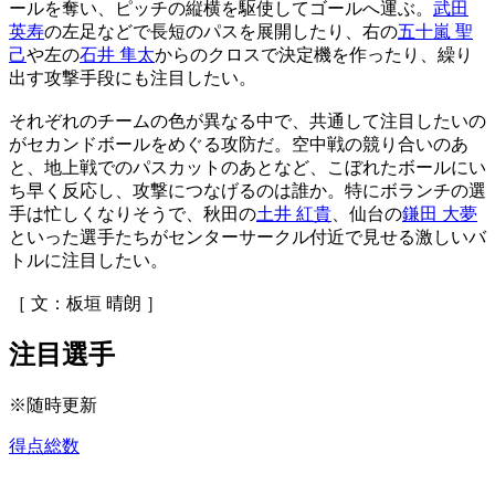
ールを奪い、ピッチの縦横を駆使してゴールへ運ぶ。
武田
英寿
の左足などで長短のパスを展開したり、右の
五十嵐 聖
己
や左の
石井 隼太
からのクロスで決定機を作ったり、繰り
出す攻撃手段にも注目したい。
それぞれのチームの色が異なる中で、共通して注目したいの
がセカンドボールをめぐる攻防だ。空中戦の競り合いのあ
と、地上戦でのパスカットのあとなど、こぼれたボールにい
ち早く反応し、攻撃につなげるのは誰か。特にボランチの選
手は忙しくなりそうで、秋田の
土井 紅貴
、仙台の
鎌田 大夢
といった選手たちがセンターサークル付近で見せる激しいバ
トルに注目したい。
［ 文：板垣 晴朗 ］
注目選手
※随時更新
得点総数