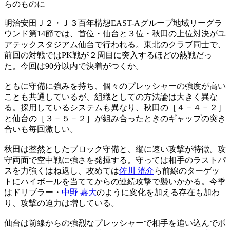
らのものに
明治安田Ｊ２・Ｊ３百年構想EAST-Aグループ地域リーグラ
ウンド第14節では、首位・仙台と３位・秋田の上位対決がユ
アテックスタジアム仙台で行われる。東北のクラブ同士で、
前回の対戦ではPK戦が２周目に突入するほどの熱戦だっ
た。今回は90分以内で決着がつくか。
ともに守備に強みを持ち、個々のプレッシャーの強度が高い
ことも共通しているが、組織としての方法論は大きく異な
る。採用しているシステムも異なり、秋田の［４－４－２］
と仙台の［３－５－２］が組み合ったときのギャップの突き
合いも毎回激しい。
秋田は整然としたブロック守備と、縦に速い攻撃が特徴。攻
守両面で空中戦に強さを発揮する。守っては相手のラストパ
スを力強くはね返し、攻めては
佐川 洸介
ら前線のターゲッ
トにハイボールを当ててからの連続攻撃で襲いかかる。今季
はドリブラー・
中野 嘉大
のように変化を加える存在も加わ
り、攻撃の迫力は増している。
仙台は前線からの強烈なプレッシャーで相手を追い込んでボ