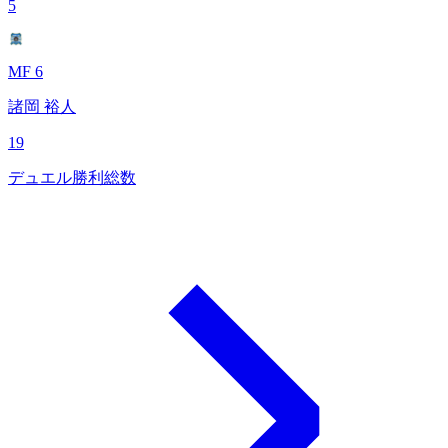
5
MF 6
諸岡 裕人
19
デュエル勝利総数